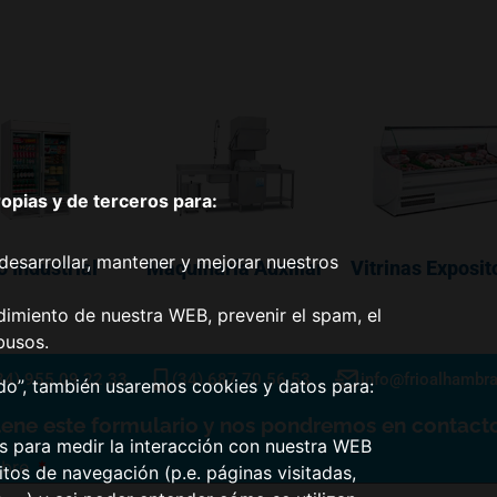
pias y de terceros para:
desarrollar, mantener y mejorar nuestros
o Industrial
Maquinaría Auxiliar
Vitrinas Exposit
dimiento de nuestra WEB, prevenir el spam, el
busos.
34) 955 09 22 33
(34) 687 70 56 53
info@frioalhambr
odo”, también usaremos cookies y datos para:
lene este formulario y nos pondremos en contacto
os para medir la interacción con nuestra WEB
bre
tos de navegación (p.e. páginas visitadas,