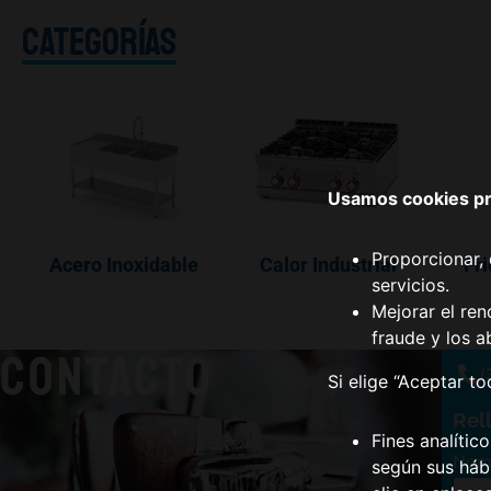
CATEGORÍAS
Usamos cookies pro
Proporcionar, 
Acero Inoxidable
Calor Industrial
Fri
servicios.
Mejorar el ren
fraude y los a
CONTACTO
(
Si elige “Aceptar t
Rel
Fines analític
Nom
según sus hábi