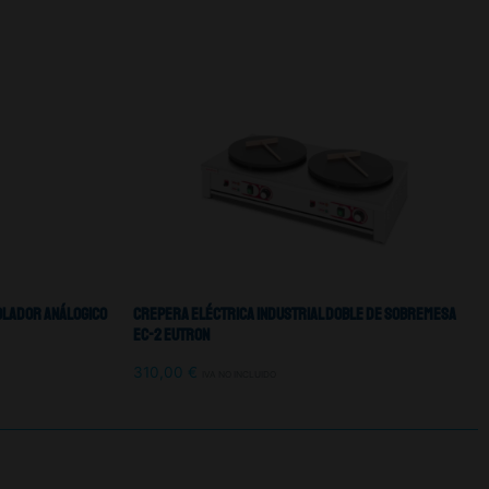
olador análogico
Crepera Eléctrica Industrial Doble De Sobremesa
EC-2 Eutron
310,00
€
IVA NO INCLUIDO