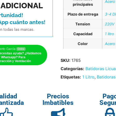
Acero
ADICIONAL
principales
Plazo de entrega
3-4 D
rtunidad!
App cuánto antes!
Tension
220V
en todas las marcas.
Capacidad
1 litro
Color
Acero 
erto García
Online
ecesitas ayuda? ¿Hablamos
r Whatsapp? Para
SKU:
1765
racción y Ventilación
Categorías:
Batidoras Licu
Etiquetas:
1 Litro
,
Batidora
alidad
Precios
Pag
antizada
Imbatibles
Segu