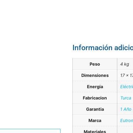
Información adici
Peso
4 kg
Dimensiones
17 × 1
Energia
Eléctr
Fabricacion
Turca
Garantia
1 Año
Marca
Eutro
Materiales