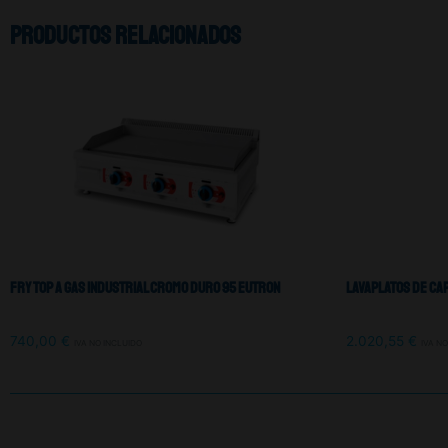
Productos relacionados
Fry Top A Gas Industrial Cromo Duro 95 Eutron
Lavaplatos De Cap
740,00
€
2.020,55
€
IVA NO INCLUIDO
IVA N