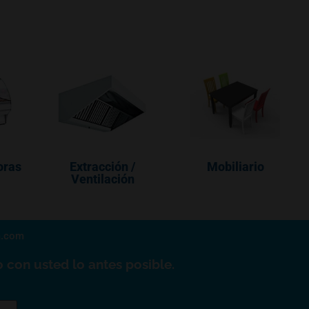
oras
Extracción /
Mobiliario
Ventilación
a.com
 con usted lo antes posible.