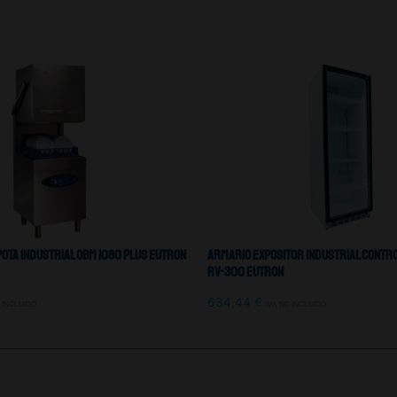
ota Industrial OBM 1080 Plus Eutron
Armario Expositor Industrial Contr
RV-300 Eutron
634,44
€
O INCLUIDO
IVA NO INCLUIDO