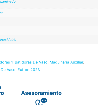
 Laminado
ías
inoxidable
adoras Y Batidoras De Vaso
,
Maquinaria Auxiliar
,
s De Vaso
,
Eutron 2023
o
ro
Asesoramiento