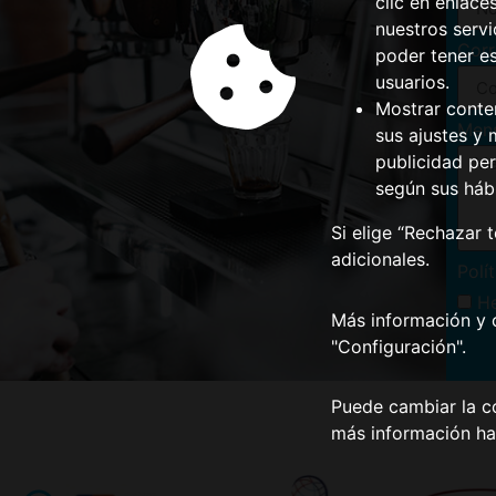
clic en enlace
nuestros serv
Corr
poder tener e
usuarios.
Mostrar conte
Men
sus ajustes y 
publicidad per
según sus háb
Si elige “Rechazar 
adicionales.
Polí
He
Más información y 
"Configuración".
Puede cambiar la co
más información ha