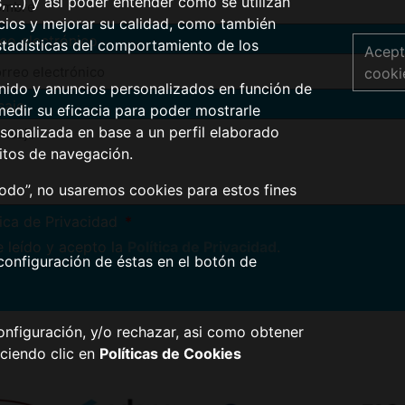
s, …) y asi poder entender cómo se utilizan
icios y mejorar su calidad, como también
eo electrónico
stadísticas del comportamiento de los
Acept
cooki
nido y anuncios personalizados en función de
saje
medir su eficacia para poder mostrarle
sonalizada en base a un perfil elaborado
itos de navegación.
todo”, no usaremos cookies para estos fines
tica de Privacidad
 leído y acepto la
Política de Privacidad
.
configuración de éstas en el botón de
nfiguración, y/o rechazar, asi como obtener
ciendo clic en
Políticas de Cookies