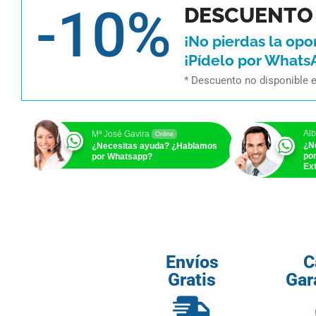
-10%
DESCUENTO 
¡No pierdas la opo
¡Pídelo por Whats
* Descuento no disponible 
Alb
Mª José Gavira
Online
¿N
¿Necesitas ayuda? ¿Hablamos
po
por Whatsapp?
Ext
Envíos
C
Gratis
Gar