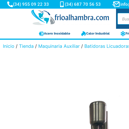
(34) 955 09 22 33
(34) 687 70 56 53
inf
Acero Inoxidable
Calor Industrial
Fr
Inicio
/
Tienda
/
Maquinaria Auxiliar
/
Batidoras Licuadora