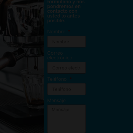
formulario y nos
pondremos en
contacto con
usted lo antes
posible.
Nombre
Correo
electrónico
Teléfono
Mensaje