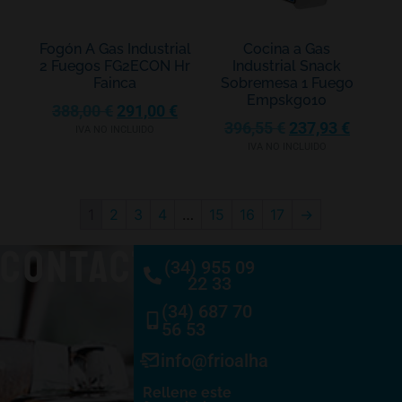
Fogón A Gas Industrial
Cocina a Gas
2 Fuegos FG2ECON Hr
Industrial Snack
Fainca
Sobremesa 1 Fuego
Empskg010
388,00
€
291,00
€
396,55
€
237,93
€
IVA NO INCLUIDO
IVA NO INCLUIDO
1
2
3
4
…
15
16
17
→
CONTACTO
(34) 955 09
22 33
(34) 687 70
56 53
info@frioalhambra.com
Rellene este