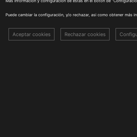
Más información y configuración de éstas en el botón de "Configuració
Puede cambiar la configuración, y/o rechazar, asi como obtener más i
Aceptar cookies
Rechazar cookies
Config