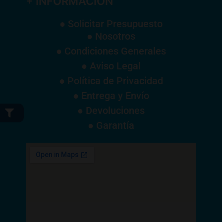
+ INFORMACIÓN
● Solicitar Presupuesto
● Nosotros
● Condiciones Generales
● Aviso Legal
● Política de Privacidad
● Entrega y Envío
● Devoluciones
● Garantía