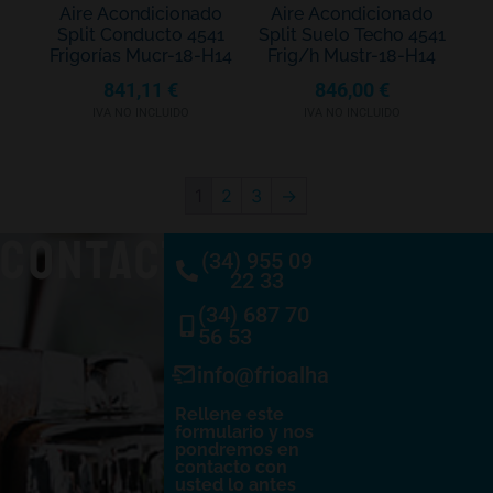
Aire Acondicionado
Aire Acondicionado
Split Conducto 4541
Split Suelo Techo 4541
Frigorías Mucr-18-H14
Frig/h Mustr-18-H14
841,11
€
846,00
€
IVA NO INCLUIDO
IVA NO INCLUIDO
1
2
3
→
CONTACTO
(34) 955 09
22 33
(34) 687 70
56 53
info@frioalhambra.com
Rellene este
formulario y nos
pondremos en
contacto con
usted lo antes