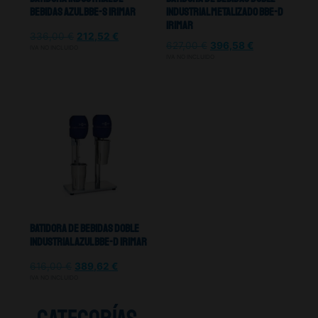
Bebidas Azul BBE-S Irimar
Industrial Metalizado BBE-D
Irimar
336,00
€
212,52
€
627,00
€
396,58
€
IVA NO INCLUIDO
IVA NO INCLUIDO
Batidora De Bebidas Doble
Industrial Azul BBE-D Irimar
616,00
€
389,62
€
IVA NO INCLUIDO