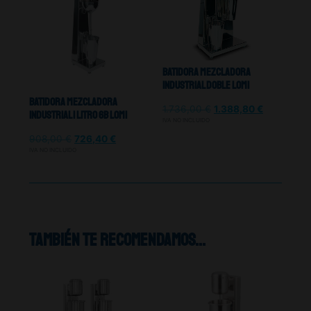
Batidora Mezcladora
Industrial Doble Lomi
Batidora Mezcladora
1.736,00
€
1.388,80
€
Industrial 1 Litro 6b Lomi
IVA NO INCLUIDO
908,00
€
726,40
€
IVA NO INCLUIDO
También te recomendamos…