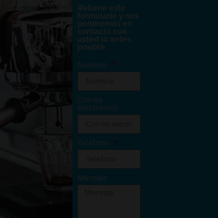
Rellene este
formulario y nos
pondremos en
contacto con
usted lo antes
posible.
Nombre
Correo
electrónico
Teléfono
Mensaje