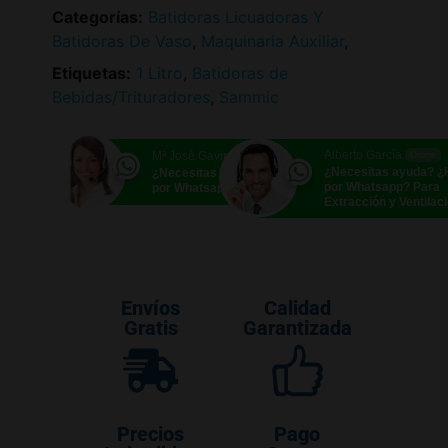
Categorías:
Batidoras Licuadoras Y
Batidoras De Vaso
,
Maquinaria Auxiliar
,
Etiquetas:
1 Litro
,
Batidoras de
Bebidas/Trituradores
,
Sammic
Alberto García
Mª José Gavira
Online
Online
¿Necesitas ayuda? 
¿Necesitas ayuda? ¿Hablamos
por Whatsapp? Para
por Whatsapp?
Extracción y Ventilac
Envíos
Calidad
Gratis
Garantizada
Precios
Pago