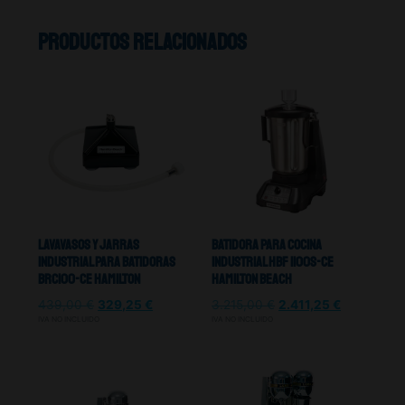
Productos relacionados
Lavavasos Y Jarras
Batidora Para Cocina
Industrial Para batidoras
Industrial HBF 1100S-CE
BRC100-CE Hamilton
Hamilton Beach
439,00
€
329,25
€
3.215,00
€
2.411,25
€
IVA NO INCLUIDO
IVA NO INCLUIDO