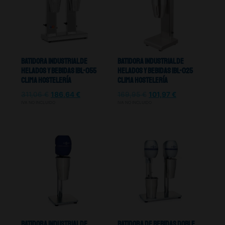
Batidora Industrial De
Batidora Industrial De
Helados y Bebidas Ibl-055
Helados y Bebidas IBL-025
Clima Hostelería
Clima Hostelería
311,06
€
186,64
€
169,95
€
101,97
€
IVA NO INCLUIDO
IVA NO INCLUIDO
Batidora Industrial De
Batidora De Bebidas Doble