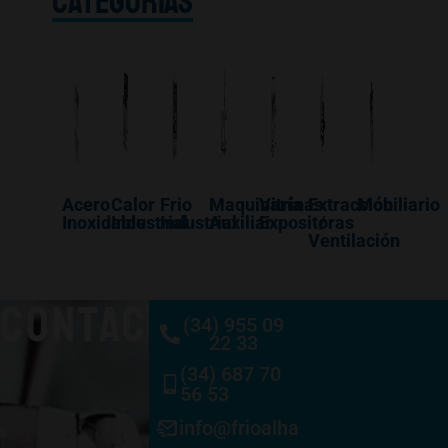
CATEGORÍAS
Acero
Calor
Frio
Maquinaría
Vitrinas
Extracción
Mobiliario
Inoxidable
Industrial
Industrial
Auxiliar
Expositoras
/
Ventilación
CONTACTO
(34) 955 09
22 33
(34) 687 70
56 53
info@frioalhambra.com