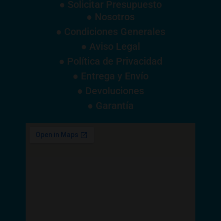
● Solicitar Presupuesto
● Nosotros
● Condiciones Generales
● Aviso Legal
● Política de Privacidad
● Entrega y Envío
● Devoluciones
● Garantía