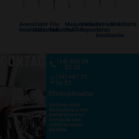
Acero
Calor
Frio
Maquinaría
Vitrinas
Extracción
Mobiliario
Inoxidable
Industrial
Industrial
Auxiliar
Expositoras
/
Ventilación
CONTACTO
(34) 955 09
22 33
(34) 687 70
56 53
info@frioalhambra.com
Rellene este
formulario y nos
pondremos en
contacto con
usted lo antes
posible.