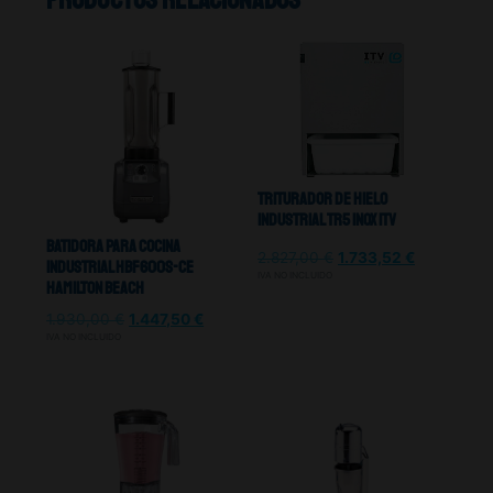
Triturador De Hielo
Industrial TR5 INOX ITV
Batidora Para Cocina
2.827,00
€
1.733,52
€
Industrial HBF600S-CE
IVA NO INCLUIDO
Hamilton Beach
1.930,00
€
1.447,50
€
IVA NO INCLUIDO