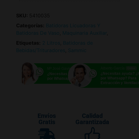
SKU:
5410035
Categorías:
Batidoras Licuadoras Y
Batidoras De Vaso
,
Maquinaria Auxiliar
,
Etiquetas:
2 Litros
,
Batidoras de
Bebidas/Trituradores
,
Sammic
Alberto García
Mª José Gavira
Online
Online
¿Necesitas ayuda? 
¿Necesitas ayuda? ¿Hablamos
por Whatsapp? Para
por Whatsapp?
Extracción y Ventilac
Envíos
Calidad
Gratis
Garantizada