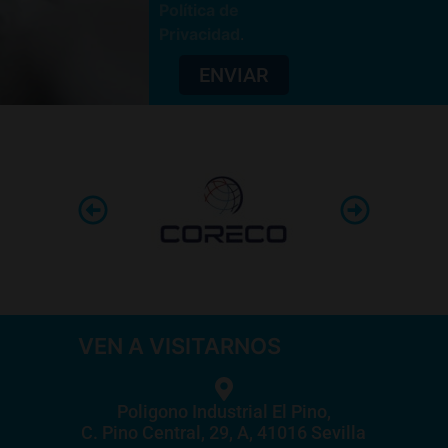
Política de
Privacidad
.
ENVIAR
VEN A VISITARNOS
Poligono Industrial El Pino,
C. Pino Central, 29, A, 41016 Sevilla