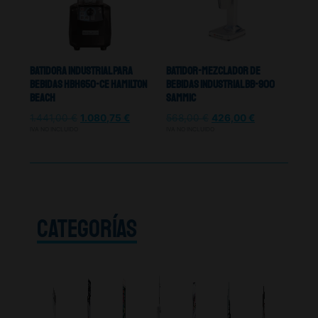
Batidora Industrial Para
Batidor-Mezclador De
Bebidas HBH650-CE Hamilton
Bebidas Industrial BB-900
Beach
Sammic
1.441,00
€
1.080,75
€
568,00
€
426,00
€
IVA NO INCLUIDO
IVA NO INCLUIDO
CATEGORÍAS