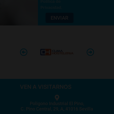
Política de
Privacidad
.
ENVIAR
VEN A VISITARNOS
Poligono Industrial El Pino,
C. Pino Central, 29, A, 41016 Sevilla