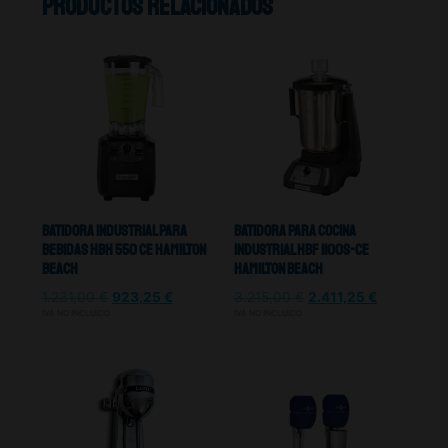
Productos relacionados
Batidora Industrial Para
Batidora Para Cocina
Bebidas HBH 550 CE Hamilton
Industrial HBF 1100S-CE
Beach
Hamilton Beach
1.231,00
€
923,25
€
3.215,00
€
2.411,25
€
IVA NO INCLUIDO
IVA NO INCLUIDO