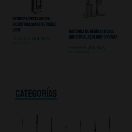
Batidora Mezcladora
Industrial Soporte Pared
Lomi
Batidora De Bebidas Doble
Industrial Azul BBE-D Irimar
908,00
€
726,40
€
IVA NO INCLUIDO
616,00
€
389,62
€
IVA NO INCLUIDO
CATEGORÍAS