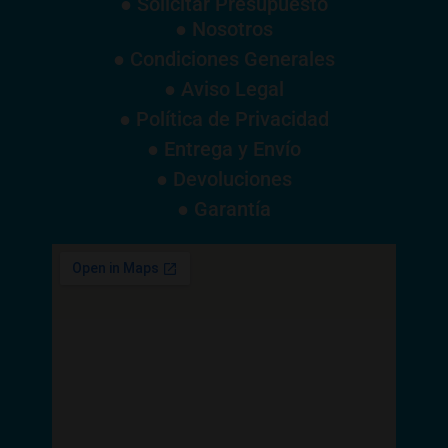
● Solicitar Presupuesto
● Nosotros
● Condiciones Generales
● Aviso Legal
● Política de Privacidad
● Entrega y Envío
● Devoluciones
● Garantía