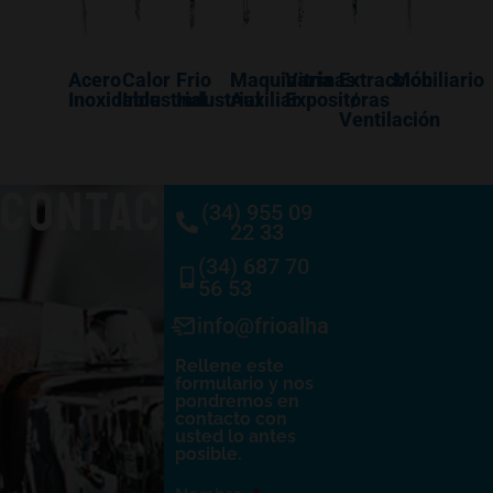
Acero
Calor
Frio
Maquinaría
Vitrinas
Extracción
Mobiliario
Inoxidable
Industrial
Industrial
Auxiliar
Expositoras
/
Ventilación
CONTACTO
(34) 955 09
22 33
(34) 687 70
56 53
info@frioalhambra.com
Rellene este
formulario y nos
pondremos en
contacto con
usted lo antes
posible.