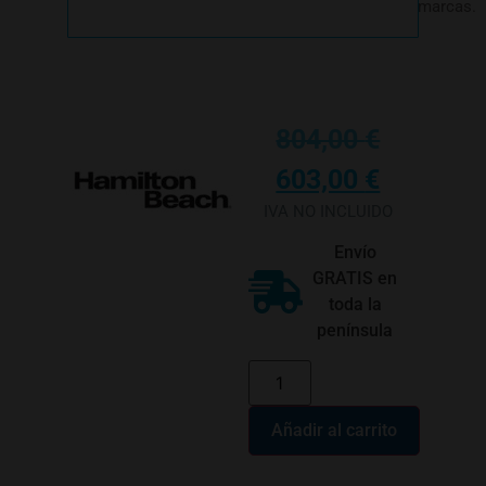
marcas.
804,00
€
603,00
€
IVA NO INCLUIDO
Envío
GRATIS en
toda la
península
Añadir al carrito