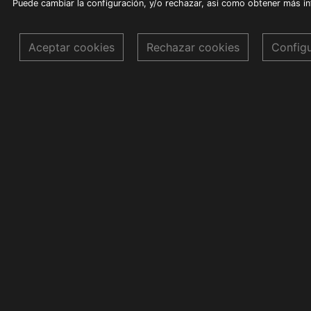
Puede cambiar la configuración, y/o rechazar, asi como obtener más i
Aceptar cookies
Rechazar cookies
Config