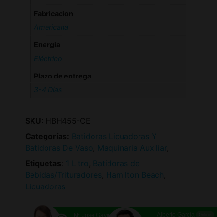
Fabricacion
Americana
Energia
Eléctrico
Plazo de entrega
3-4 Días
SKU:
HBH455-CE
Categorías:
Batidoras Licuadoras Y
Batidoras De Vaso
,
Maquinaria Auxiliar
,
Etiquetas:
1 Litro
,
Batidoras de
Bebidas/Trituradores
,
Hamilton Beach
,
Licuadoras
Alberto García
Mª José Gavira
Online
Online