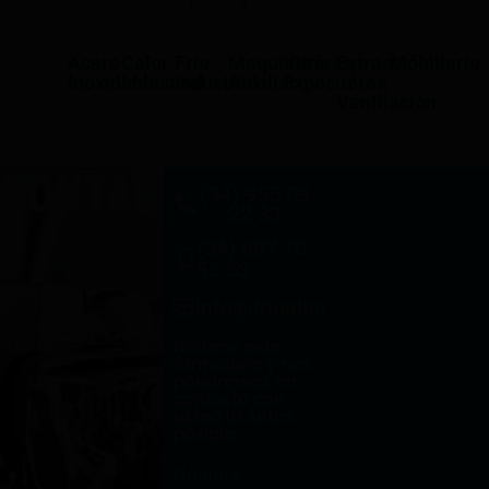
Acero
Calor
Frio
Maquinaría
Vitrinas
Extracción
Mobiliario
Inoxidable
Industrial
Industrial
Auxiliar
Expositoras
/
Ventilación
CONTACTO
(34) 955 09
22 33
(34) 687 70
56 53
info@frioalhambra.com
Rellene este
formulario y nos
pondremos en
contacto con
usted lo antes
posible.
Nombre