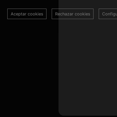
Aceptar cookies
Rechazar cookies
Config