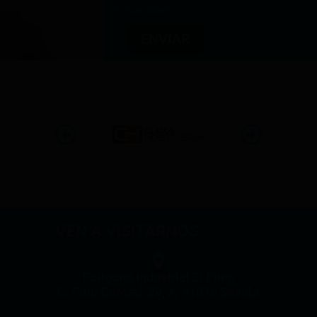
Privacidad
.
ENVIAR
VEN A VISITARNOS
Poligono Industrial El Pino,
C. Pino Central, 29, A, 41016 Sevilla