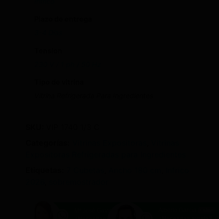
Infrico
Plazo de entrega
3-4 Días
Tension
230 V / 1 ph / 50 Hz
Tipo de vitrina
Vitrina Refrigerada Para Ingredientes
SKU:
VIP 1740 1/3 C
Categorías:
Vitrinas Expositoras
,
Vitrinas
Expositoras Refrigeradas para Ingredientes
Etiquetas:
7 Cubetas
,
Ancho 180 cm
,
Infrico
2026
,
sobremostrador
Alberto García
Mª José Gavira
Online
Online
¿Necesitas ayuda? 
¿Necesitas ayuda? ¿Hablamos