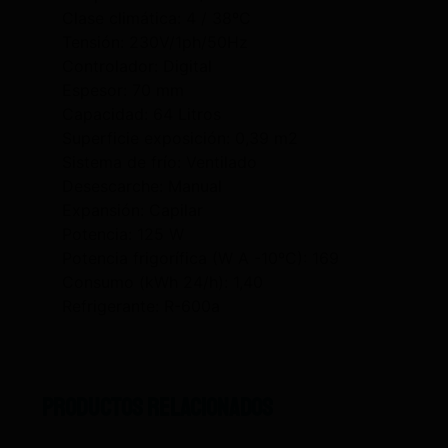
Clase climática: 4 / 38ºC
Tensión: 230V/1ph/50Hz
Controlador: Digital
Espesor: 70 mm
Capacidad: 64 Litros
Superficie exposición: 0,39 m2
Sistema de frío: Ventilado
Desescarche: Manual
Expansión: Capilar
Potencia: 125 W
Potencia frigorífica (W A -10ºC): 169
Consumo (kWh 24/h): 1,40
Refrigerante: R-600a
Productos relacionados