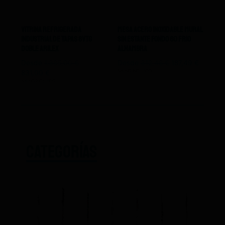
Vitrina Refrigerada
Mesa Acero Inoxidable Mural
Industrial De Tapas 8VTG
Sin Estante Fondo 60 Frio
DOBLE Arilex
Alhambra
Desde
1.385,00
€
Desde
312,48
€
187,49
€
IVA NO INCLUIDO
831,00
€
IVA NO INCLUIDO
CATEGORÍAS