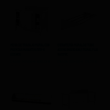
Mesa De Trabajo Mural Con
Estantería Mural De Tubo
Puertas Pasantes Mmp 6
Acero Inodidable Mural Fija
Edenox
Sammic
Desde
921,00
€
488,13
€
Desde
229,00
€
171,75
€
IVA NO INCLUIDO
IVA NO INCLUIDO