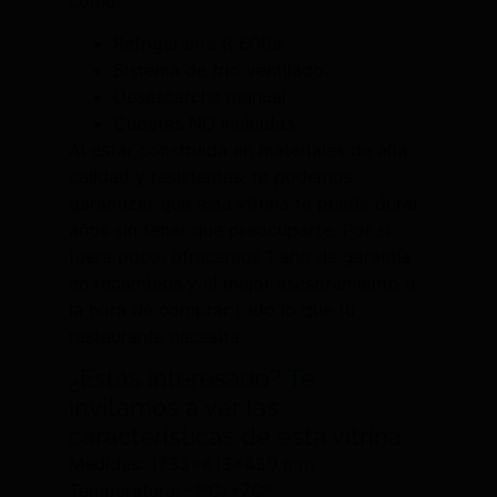
como:
Refrigerante R 600a.
Sistema de frío ventilado.
Desescarche manual.
Cubetas NO incluidas.
Al estar construida en materiales de alta
calidad y resistentes, te podemos
garantizar que esta vitrina te puede durar
años sin tener que preocuparte. Por si
fuera poco, ofrecemos 1 año de garantía
en recambios y el mejor asesoramiento a
la hora de comprar todo lo que tu
restaurante necesita.
¿Estás interesado? Te
invitamos a ver las
características de esta vitrina:
Medidas: 1733x413x450 mm
Temperatura: -1ºC/+7Cº