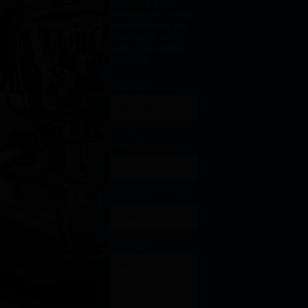
Rellene este
formulario y nos
pondremos en
contacto con
usted lo antes
posible.
Nombre
Correo
electrónico
Teléfono
Mensaje