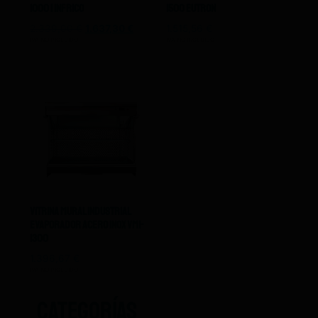
1000 I Infrico
1500 Eutron
2.339,00
€
1.637,30
€
1.515,56
€
IVA NO INCLUIDO
IVA NO INCLUIDO
Vitrina Mural Industrial
Evaporador Acero Inox Vmi-
1300
1.396,67
€
IVA NO INCLUIDO
CATEGORÍAS