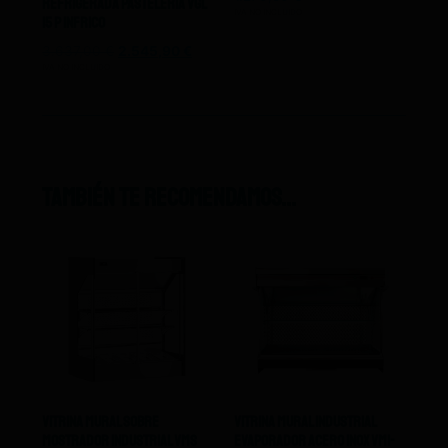
Refrigerada Pastelería Vgl
IVA NO INCLUIDO
15 P Infrico
3.637,00
€
2.545,90
€
IVA NO INCLUIDO
También te recomendamos…
Vitrina Mural Sobre
Vitrina Mural Industrial
Mostrador Industrial Vms
Evaporador Acero Inox Vmi-