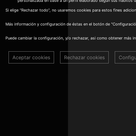
personalizada en base a un perfil elaborado según sus hábitos 
Si elige “Rechazar todo”, no usaremos cookies para estos fines adicion
Más información y configuración de éstas en el botón de "Configuració
Puede cambiar la configuración, y/o rechazar, asi como obtener más i
Aceptar cookies
Rechazar cookies
Config