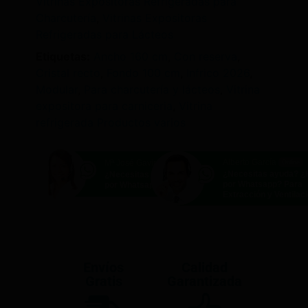
Vitrinas Expositoras Refrigeradas para
Charcutería
,
Vitrinas Expositoras
Refrigeradas para Lácteos
Etiquetas:
Ancho 160 cm
,
Con reserva
,
Cristal recto
,
Fondo 100 cm
,
Infrico 2026
,
Modular
,
Para charcutería y lácteos
,
Vitrina
expositora para carniceria
,
Vitrina
refrigerada Productos varios
Alberto García
Mª José Gavira
Online
Online
¿Necesitas ayuda? 
¿Necesitas ayuda? ¿Hablamos
por Whatsapp? Para
por Whatsapp?
Extracción y Ventilac
Envíos
Calidad
Gratis
Garantizada