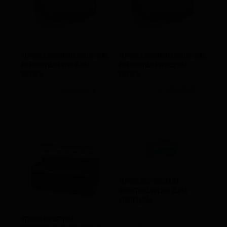
Vitrina Expositora Industrial
Vitrina Expositora Industrial
Refrigerada Vmb 15 Riu
Refrigerada Vmb 12 Riu
Infrico
Infrico
3.743,00
€
2.620,10
€
3.352,00
€
2.346,40
€
IVA NO INCLUIDO
IVA NO INCLUIDO
Vitrina Refrigerada
Industrial VPL100 Clima
Hostelería
Desde
2.118,00
€
Vitrina Industrial
1.270,80
€