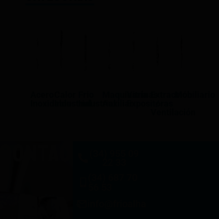
Acero
Calor
Frio
Maquinaría
Vitrinas
Extracción
Mobiliario
Inoxidable
Industrial
Industrial
Auxiliar
Expositoras
/
Ventilación
CONTACTO
(34) 955 09
22 33
(34) 687 70
56 53
info@frioalhambra.com