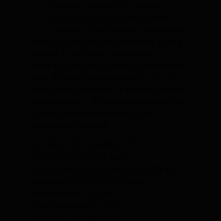
llegando a reducir el consumo
energético entre un 80% y 90%,
respecto a una bombilla tradicional.
Al estar construida en materiales de alta
calidad y resistentes, te podemos
garantizar que esta vitrina te puede durar
años sin tener que preocuparte. Por si
fuera poco, ofrecemos 1 año de garantía
en recambios y el mejor asesoramiento a
la hora de comprar todo lo que tu
restaurante necesita.
¿Estás interesado? Te
invitamos a ver las
características de esta vitrina:
Medidas: 1622x953x1315 mm
Temperatura: 0ºC/+6Cº
Clase climática: 4 / 38ºC
Tensión: 230V/1ph/50Hz