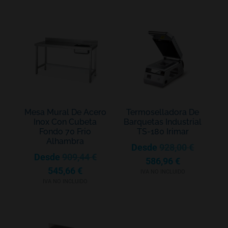
Mesa Mural De Acero
Termoselladora De
Inox Con Cubeta
Barquetas Industrial
Fondo 70 Frio
TS-180 Irimar
Alhambra
Desde
928,00
€
Desde
909,44
€
586,96
€
545,66
€
IVA NO INCLUIDO
IVA NO INCLUIDO