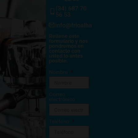
(34) 687 70
56 53
info@frioalhambra.com
Rellene este
formulario y nos
pondremos en
contacto con
usted lo antes
posible.
Nombre
Correo
electrónico
Teléfono