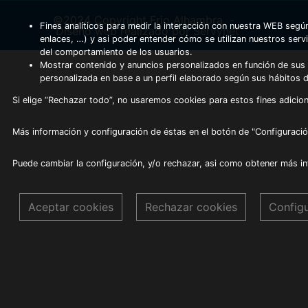
©2024 Copyright Frio Alhambra
-
Fines analíticos para medir la interacción con nuestra WEB según
Diseño web realizado por Servynet
enlaces, …) y asi poder entender cómo se utilizan nuestros serv
del comportamiento de los usuarios.
Mostrar contenido y anuncios personalizados en función de sus a
personalizada en base a un perfil elaborado según sus hábitos 
Si elige “Rechazar todo”, no usaremos cookies para estos fines adicion
Más información y configuración de éstas en el botón de "Configuració
Puede cambiar la configuración, y/o rechazar, asi como obtener más i
Aceptar cookies
Rechazar cookies
Config