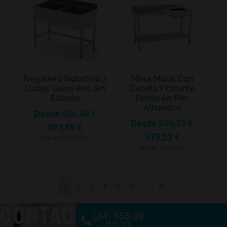
Fregadero Industrial 2
Mesa Mural Con
Cubas Gama 600 Sin
Cubeta Y Estante
Estante
Fondo 60 Frio
Alhambra
Desde
956,48
€
Desde
958,72
€
573,89
€
575,23
€
IVA NO INCLUIDO
IVA NO INCLUIDO
1
2
3
4
5
6
7
→
CONTACTO
(34) 955 09
22 33