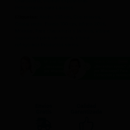
Charcutería
,
Vitrinas Expositoras
Refrigeradas para Lácteos
Etiquetas:
Ancho 130 cm
,
Con reserva
,
Cristal recto
,
Fondo 100 cm
,
Infrico 2026
,
Modular
,
Para charcutería y lácteos
,
Vitrina
expositora para carniceria
,
Vitrina
refrigerada Productos varios
Alberto García
Mª José Gavira
Online
Online
¿Necesitas ayuda? 
¿Necesitas ayuda? ¿Hablamos
por Whatsapp? Para
por Whatsapp?
Extracción y Ventilac
Envíos
Calidad
Gratis
Garantizada