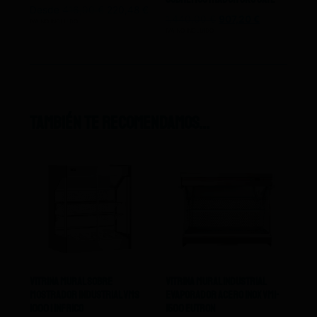
Desde
416,00
€
220,48
€
1.440,00
€
907,20
€
IVA NO INCLUIDO
IVA NO INCLUIDO
También te recomendamos…
Vitrina Mural Sobre
Vitrina Mural Industrial
Mostrador Industrial Vms
Evaporador Acero Inox Vmi-
1000 I Infrico
1500 Eutron