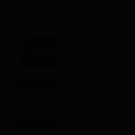
2.339,00
€
1.637,30
€
1.515,56
€
IVA NO INCLUIDO
IVA NO INCLUIDO
Vitrina Mural Industrial
Evaporador Acero Inox Vmi-
1300
1.396,67
€
IVA NO INCLUIDO
CATEGORÍAS