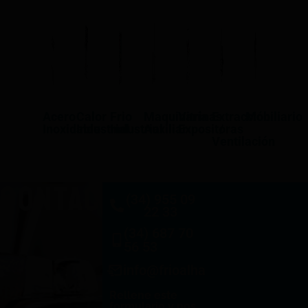
Acero
Calor
Frio
Maquinaría
Vitrinas
Extracción
Mobiliario
Inoxidable
Industrial
Industrial
Auxiliar
Expositoras
/
Ventilación
CONTACTO
(34) 955 09
22 33
(34) 687 70
56 53
info@frioalhambra.com
Rellene este
formulario y nos