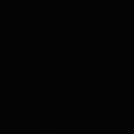
energético entre un 80% y 90%,
respecto a una bombilla tradicional.
Al estar construida en materiales de alta
calidad y resistentes, te podemos
garantizar que esta vitrina te puede durar
años sin tener que preocuparte. Por si
fuera poco, ofrecemos 1 año de garantía
en recambios y el mejor asesoramiento a
la hora de comprar todo lo que tu
restaurante necesita.
¿Estás interesado? Te
invitamos a ver las
características de esta vitrina:
Medidas: 1310x953x1315 mm
Temperatura: 0ºC/+6Cº
Clase climática: 4 / 38ºC
Tensión: 230V/1ph/50Hz
Controlador: Digital