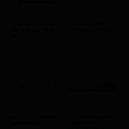
Vitrina Marisquera Mural
Congelador Industrial
Industrial Placa Fría Vmb-
Puerta Abatible HC370DUO
1300 Eutron
848,72
€
509,23
€
1.225,00
€
IVA NO INCLUIDO
IVA NO INCLUIDO
Estanterías De Sobremesa
Vitrina Expositora Industrial
Neutras Esm Edenox
Refrigerada
Sobremostrador SK6 Sayl