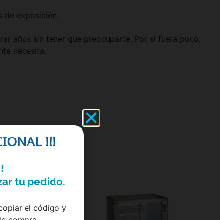
s de exposición.
urar años sin tener que preocuparte. Por si fuera poco,
nte necesita.
IONAL !!!
!
zar tu pedido.
opiar el código y
de compra.