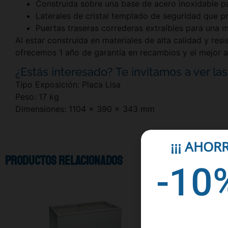
Construida sobre una base de acero inoxidable pa
Laterales de cristal templado de seguridad que p
Puertas traseras correderas extraíbles para una m
Al estar construida en materiales de alta calidad y res
ofrecemos 1 año de garantía en recambios y el mejor a
¿Estás interesado? Te invitamos a ver las 
Tipo Exposición: Placa Lisa
Peso: 17 kg
Dimensiones: 1104 x 390 x 343 mm
¡¡¡ AHOR
Productos relacionados
-10