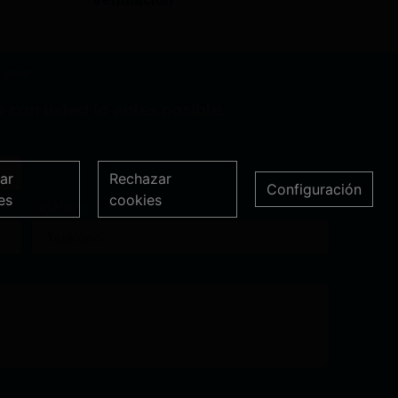
a.com
 con usted lo antes posible.
ar
Rechazar
Configuración
es
cookies
Teléfono