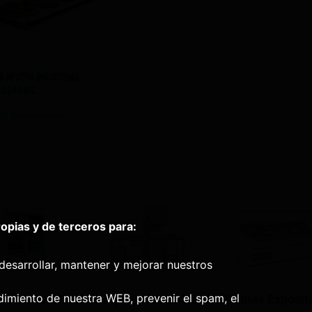
a Neutra Industrial
E24 Sayl
40
€
IVA NO INCLUIDO
pias y de terceros para:
desarrollar, mantener y mejorar nuestros
dimiento de nuestra WEB, prevenir el spam, el
o Industrial
Maquinaría Auxiliar
Vitrinas Exposit