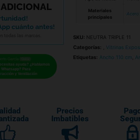
ADICIONAL
Materiales
Acero 
principales
rtunidad!
App cuánto antes!
en todas las marcas.
SKU:
NEUTRA TRIPLE 11
Categorías:
,
Vitrinas Expos
Etiquetas:
Ancho 110 cm
,
Ar
erto García
Online
ecesitas ayuda? ¿Hablamos
r Whatsapp? Para
racción y Ventilación
alidad
Precios
Pag
antizada
Imbatibles
Segu