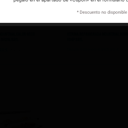
* Descuento no disponible
Industrial Calor Seco
Vitrina Refrigerada Industrial So
Sh26l Sayl
VS4P Sayl
,20
€
Desde
1.530,00
€
963,90
€
IVA NO INCLUIDO
IVA NO