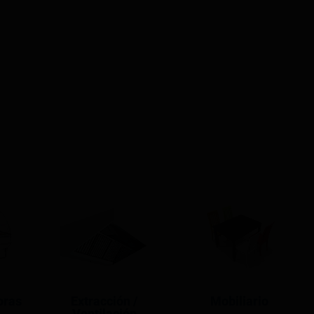
oras
Extracción /
Mobiliario
Ventilación