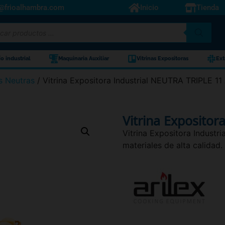
o@frioalhambra.com
Inicio
Tienda
ío industrial
Maquinaria Auxiliar
Vitrinas Expositoras
Ext
s Neutras
/ Vitrina Expositora Industrial NEUTRA TRIPLE 11 
Vitrina Expositor
Vitrina Expositora Industr
materiales de alta calidad.