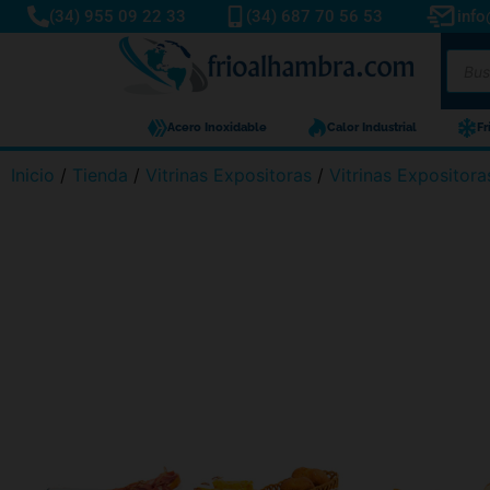
(34) 955 09 22 33
(34) 687 70 56 53
inf
Acero Inoxidable
Calor Industrial
Fr
Inicio
/
Tienda
/
Vitrinas Expositoras
/
Vitrinas Expositora