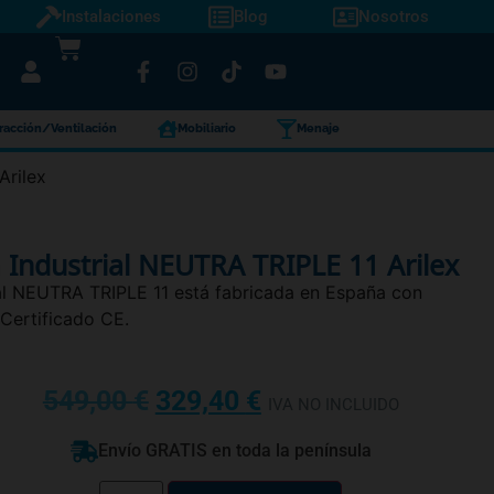
Instalaciones
Blog
Nosotros
racción/Ventilación
Mobiliario
Menaje
Arilex
a Industrial NEUTRA TRIPLE 11 Arilex
ial NEUTRA TRIPLE 11 está fabricada en España con
 Certificado CE.
549,00
€
329,40
€
IVA NO INCLUIDO
Envío GRATIS en toda la península