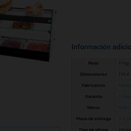
Información adici
Peso
17 kg
Dimensiones
110,4
Fabricacion
Nacio
Garantia
1 Año
Marca
Arilex
Plazo de entrega
3-4 D
Tipo de vitrina
Vitrin