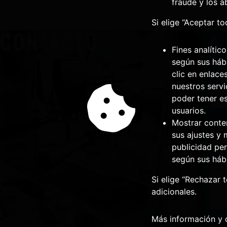
fraude y los a
Si elige “Aceptar t
CONTACTO
(
Fines analític
según sus hábi
Rel
clic en enlace
Nom
nuestros serv
poder tener e
usuarios.
Corr
Mostrar conte
sus ajustes y 
publicidad per
Men
según sus háb
Si elige “Rechazar 
adicionales.
Más información y 
Polí