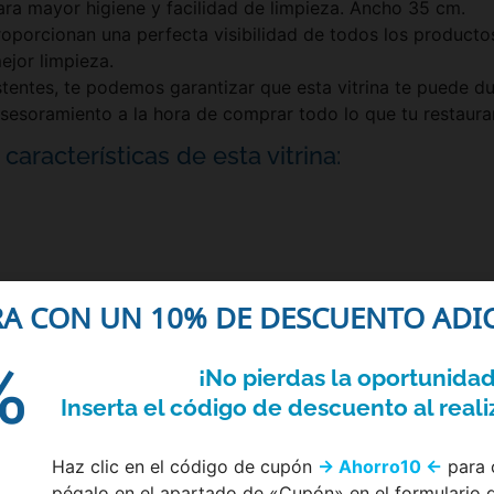
ra mayor higiene y facilidad de limpieza. Ancho 35 cm.
roporcionan una perfecta visibilidad de todos los producto
ejor limpieza.
istentes, te podemos garantizar que esta vitrina te puede d
sesoramiento a la hora de comprar todo lo que tu restaura
características de esta vitrina:
RA CON UN 10% DE DESCUENTO ADIC
%
¡No pierdas la oportunidad
Inserta el código de descuento al reali
Haz clic en el código de cupón
→ Ahorro10 ←
para c
pégalo en el apartado de «Cupón» en el formulario 