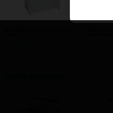
Congelador Industrial Puertas Correderas
Vitrina Caliente 
ICE300NTVS
Sobremostrador 
880,65
€
528,39
€
1.140,00
€
718
IVA NO INCLUIDO
También te recomendamos…