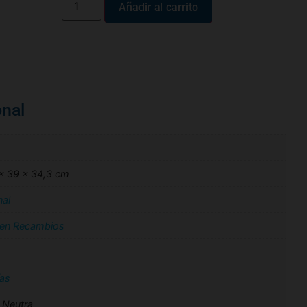
Añadir al carrito
onal
 × 39 × 34,3 cm
nal
 en Recambios
ías
a Neutra