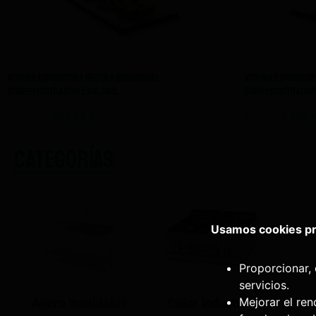
Vitrina Expositora Neutra Industrial
Vitrina Expositor
Sobremostrador E24L Sayl
Sobremostrador 
610,00
€
384,30
€
480,00
€
302,
IVA NO INCLUIDO
CATEGORÍAS
Usamos cookies pro
Proporcionar, 
servicios.
Mejorar el ren
Acero Inoxidable
Calor Industrial
Fri