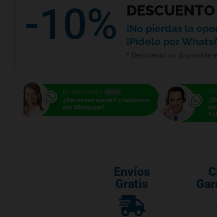
-10%
DESCUENTO 
¡No pierdas la opo
¡Pídelo por Whats
* Descuento no disponible 
Alb
Mª José Gavira
Online
¿N
¿Necesitas ayuda? ¿Hablamos
po
por Whatsapp?
Ext
Envíos
C
Gratis
Gar