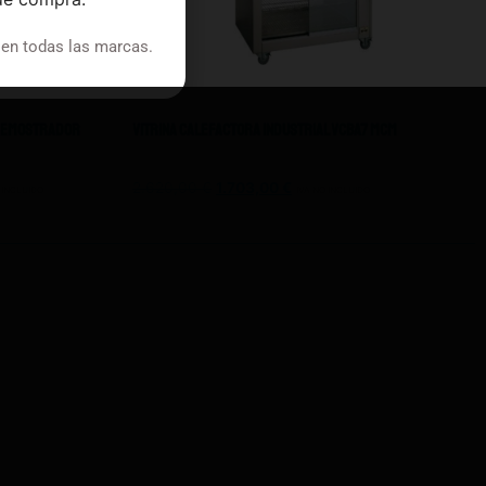
 en todas las marcas.
bremostrador
Vitrina Calefactora Industrial Vcba7 Mcm
2.620,00
€
1.703,00
€
 INCLUIDO
IVA NO INCLUIDO