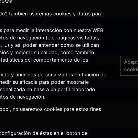
busos.
odo”, también usaremos cookies y datos para:
34) 955 09 22 33
(34) 687 70 56 53
info@frioalhambr
os para medir la interacción con nuestra WEB
tos de navegación (p.e. páginas visitadas,
lene este formulario y nos pondremos en contacto
s, …) y asi poder entender cómo se utilizan
bre
icios y mejorar su calidad, como también
stadísticas del comportamiento de los
Acept
cooki
eo electrónico
nido y anuncios personalizados en función de
medir su eficacia para poder mostrarle
sonalizada en base a un perfil elaborado
saje
itos de navegación.
todo”, no usaremos cookies para estos fines
configuración de éstas en el botón de
tica de Privacidad