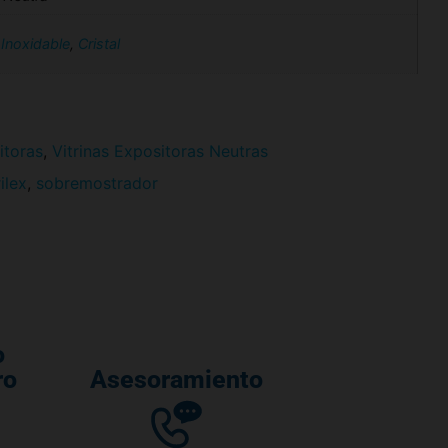
Inoxidable
,
Cristal
itoras
,
Vitrinas Expositoras Neutras
ilex
,
sobremostrador
o
ro
Asesoramiento