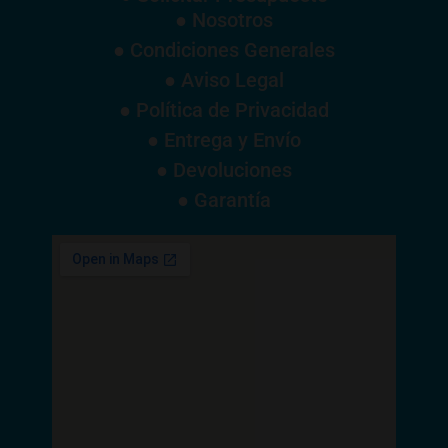
● Nosotros
● Condiciones Generales
● Aviso Legal
● Política de Privacidad
● Entrega y Envío
● Devoluciones
● Garantía