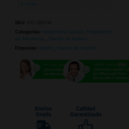
3-4 Días
SKU:
STL-350 M
Categorías:
Maquinaria Auxiliar
,
Preparación
de Alimentos
,
,
Sierras de huesos
Etiquetas:
Medoc
,
Sierras de Huesos
Alberto García
Mª José Gavira
Online
Online
¿Necesitas ayuda? 
¿Necesitas ayuda? ¿Hablamos
por Whatsapp? Para
por Whatsapp?
Extracción y Ventilac
Envíos
Calidad
Gratis
Garantizada