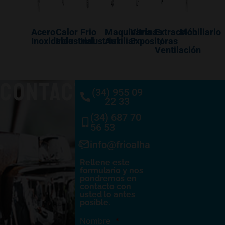
Acero
Calor
Frio
Maquinaría
Vitrinas
Extracción
Mobiliario
Inoxidable
Industrial
Industrial
Auxiliar
Expositoras
/
Ventilación
CONTACTO
(34) 955 09
22 33
(34) 687 70
56 53
info@frioalhambra.com
Rellene este
formulario y nos
pondremos en
contacto con
usted lo antes
posible.
Nombre