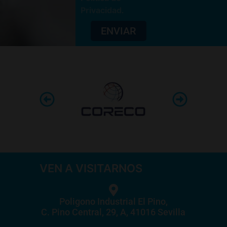
Privacidad
.
ENVIAR
VEN A VISITARNOS
Poligono Industrial El Pino,
C. Pino Central, 29, A, 41016 Sevilla