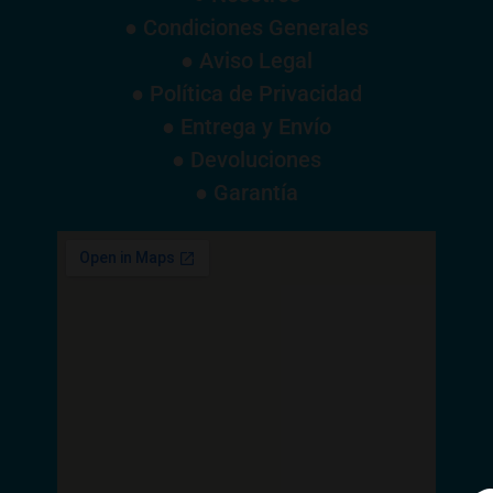
● Condiciones Generales
● Aviso Legal
● Política de Privacidad
● Entrega y Envío
● Devoluciones
● Garantía