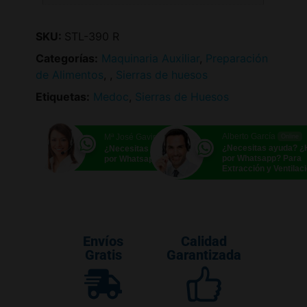
SKU:
STL-390 R
Categorías:
Maquinaria Auxiliar
,
Preparación
de Alimentos
,
,
Sierras de huesos
Etiquetas:
Medoc
,
Sierras de Huesos
Alberto García
Mª José Gavira
Online
Online
¿Necesitas ayuda? 
¿Necesitas ayuda? ¿Hablamos
por Whatsapp? Para
por Whatsapp?
Extracción y Ventilac
Envíos
Calidad
Gratis
Garantizada