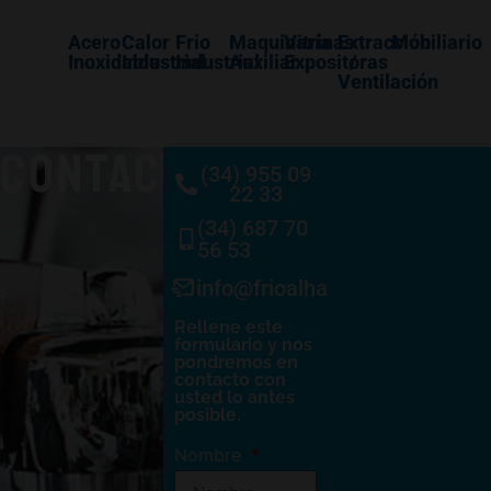
Acero
Calor
Frio
Maquinaría
Vitrinas
Extracción
Mobiliario
Inoxidable
Industrial
Industrial
Auxiliar
Expositoras
/
Ventilación
CONTACTO
(34) 955 09
22 33
(34) 687 70
56 53
info@frioalhambra.com
Rellene este
formulario y nos
pondremos en
contacto con
usted lo antes
posible.
Nombre