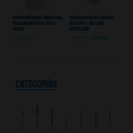
Sierra Inoxidable Industrial
Sierra De Carne y Huesos
Mesa Inclinada STL-350 B
2000 MM J-310 Clima
Medoc
Hostelería
6.205,00
€
1.997,17
€
1.198,30
€
IVA NO INCLUIDO
IVA NO INCLUIDO
CATEGORÍAS