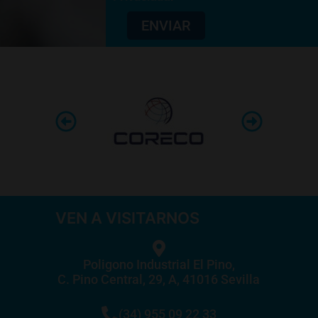
ENVIAR
VEN A VISITARNOS
Poligono Industrial El Pino,
C. Pino Central, 29, A, 41016 Sevilla
(34) 955 09 22 33