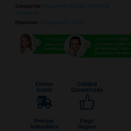
Categorías:
Maquinaria Auxiliar
,
Peladoras
de Patatas
Etiquetas:
35 kg
,
Eutrón 2026
Alberto García
Mª José Gavira
Online
Online
¿Necesitas ayuda? 
¿Necesitas ayuda? ¿Hablamos
por Whatsapp? Para
por Whatsapp?
Extracción y Ventilac
Envíos
Calidad
Gratis
Garantizada
Precios
Pago
Imbatibles
Seguro