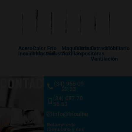
Acero
Calor
Frio
Maquinaría
Vitrinas
Extracción
Mobiliario
Inoxidable
Industrial
Industrial
Auxiliar
Expositoras
/
Ventilación
CONTACTO
(34) 955 09
22 33
(34) 687 70
56 53
info@frioalhambra.com
Rellene este
formulario y nos