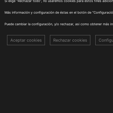
Si elige “Rechazar todo”, no usaremos cookies para estos fines adicion
Más información y configuración de éstas en el botón de "Configuració
Puede cambiar la configuración, y/o rechazar, asi como obtener más i
Aceptar cookies
Rechazar cookies
Config