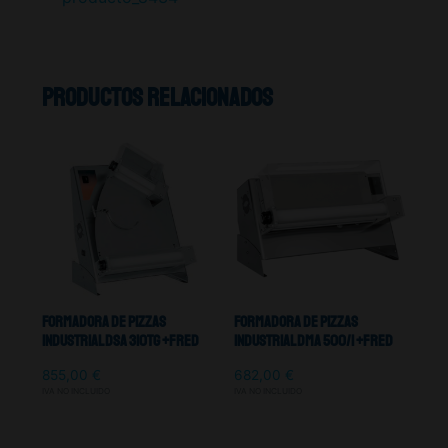
Productos relacionados
Formadora De Pizzas
Formadora De Pizzas
Industrial DSA 310TG +Fred
Industrial DMA 500/1 +Fred
855,00
€
682,00
€
IVA NO INCLUIDO
IVA NO INCLUIDO