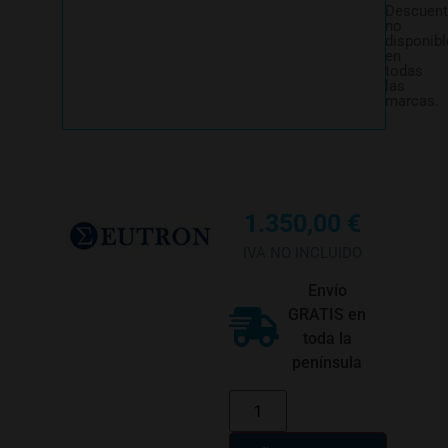
Descuen
no
disponibl
en
todas
las
marcas.
1.350,00
€
IVA NO INCLUIDO
Envío
GRATIS en
toda la
península