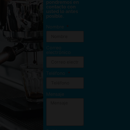
pondremos en
contacto con
usted lo antes
posible.
Nombre
Correo
electrónico
Teléfono
Mensaje