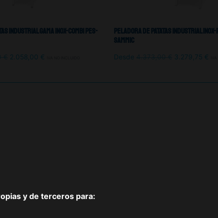
as Industrial Gama Inox-Combi PES-
Peladora De Patatas Industrial Inox-
Sammic
0
€
2.058,00
€
Desde
4.373,00
€
3.279,75
€
IVA NO INCLUIDO
IVA
pias y de terceros para: