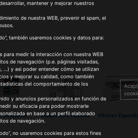
desarrollar, mantener y mejorar nuestros
dimiento de nuestra WEB, prevenir el spam, el
busos.
odo”, también usaremos cookies y datos para:
os para medir la interacción con nuestra WEB
tos de navegación (p.e. páginas visitadas,
s, …) y asi poder entender cómo se utilizan
icios y mejorar su calidad, como también
stadísticas del comportamiento de los
Acept
cooki
nido y anuncios personalizados en función de
medir su eficacia para poder mostrarle
sonalizada en base a un perfil elaborado
o Industrial
Maquinaría Auxiliar
Vitrinas Exposit
itos de navegación.
todo”, no usaremos cookies para estos fines