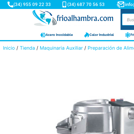
(34) 955 09 22 33
(34) 687 70 56 53
inf
Acero Inoxidable
Calor Industrial
Fr
Inicio
/
Tienda
/
Maquinaria Auxiliar
/
Preparación de Alim