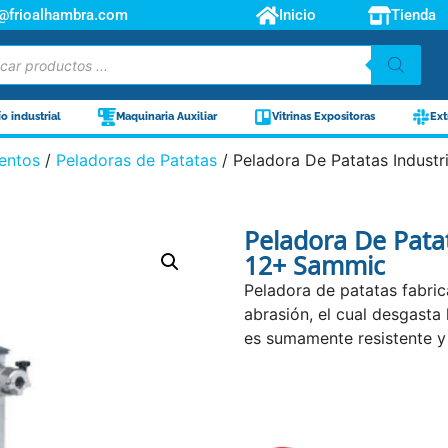
o@frioalhambra.com
Inicio
Tienda
ío industrial
Maquinaria Auxiliar
Vitrinas Expositoras
Ext
entos
/
Peladoras de Patatas
/ Peladora De Patatas Indust
Peladora De Pata
12+ Sammic
Peladora de patatas fabric
abrasión, el cual desgasta
es sumamente resistente y