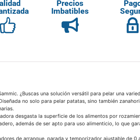
alidad
Precios
Pag
antizada
Imbatibles
Segu
mmic. ¿Buscas una solución versátil para pelar una varieda
 Diseñada no solo para pelar patatas, sino también zanahor
arias.
ladora desgasta la superficie de los alimentos por rozamie
uradero, además de ser apto para uso alimenticio, lo que ga
ores de arranque, parada y temporizador ajustable de 0 a