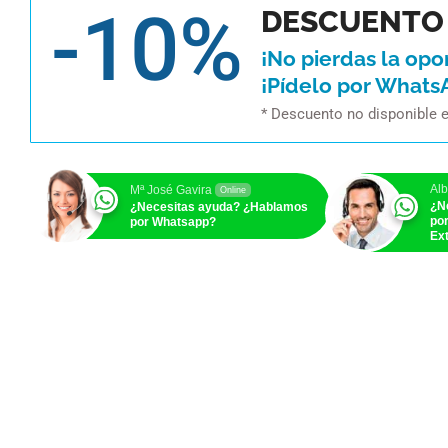
-10%
DESCUENTO 
¡No pierdas la opo
¡Pídelo por Whats
* Descuento no disponible 
Alb
Mª José Gavira
Online
¿N
¿Necesitas ayuda? ¿Hablamos
po
por Whatsapp?
Ext