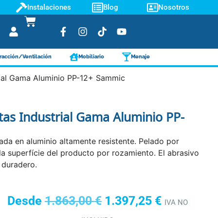
Instalaciones
Blog
Nosotros
racción/Ventilación
Mobiliario
Menaje
rial Gama Aluminio PP-12+ Sammic
tas Industrial Gama Aluminio PP-
ada en aluminio altamente resistente. Pelado por
 la superfície del producto por rozamiento. El abrasivo
 duradero.
Desde
1.863,00
€
1.397,25
€
IVA NO