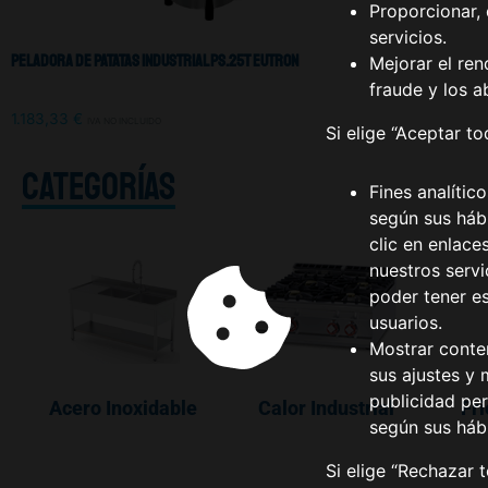
Proporcionar, 
servicios.
Peladora De Patatas Industrial Ps.25t Eutron
Mejorar el ren
fraude y los a
1.183,33
€
IVA NO INCLUIDO
Si elige “Aceptar t
CATEGORÍAS
Fines analític
según sus hábi
clic en enlace
nuestros serv
poder tener e
usuarios.
Mostrar conte
sus ajustes y 
publicidad per
Acero Inoxidable
Calor Industrial
Fri
según sus háb
Si elige “Rechazar 