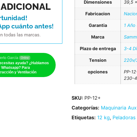
Dimensiones
39,5 
ADICIONAL
Fabricacion
Nacio
rtunidad!
App cuánto antes!
Garantia
1 Año
en todas las marcas.
Marca
Samm
Plazo de entrega
3-4 D
erto García
Online
Tension
220v/
ecesitas ayuda? ¿Hablamos
r Whatsapp? Para
opciones
PP-12
racción y Ventilación
230-4
SKU:
PP-12+
Categorías:
Maquinaria Auxi
Etiquetas:
12 kg
,
Peladoras