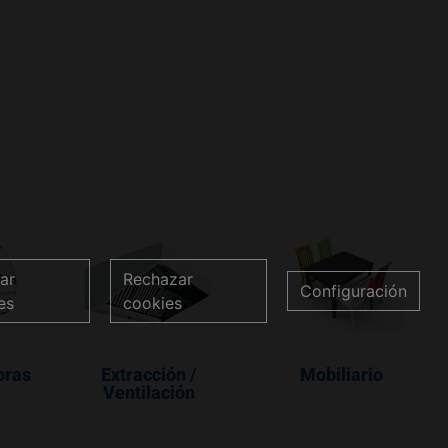
ar
Rechazar
Configuración
es
cookies
oras
Extracción /
Mobiliario
Ventilación