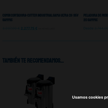
Combi Cortadora-Cutter Industrial Gama Ultra CK-35V
Peladora De Patat
Sammic
20 Sammic
3.037,00
€
2.277,75
€
Desde
2.744,0
IVA NO INCLUIDO
También te recomendamos…
Usamos cookies pro