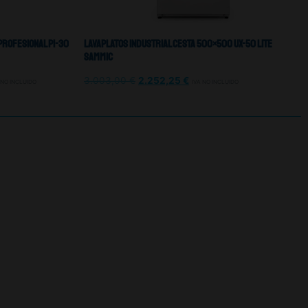
Profesional PI-30
Lavaplatos Industrial Cesta 500×500 Ux-50 Lite
Sammic
3.003,00
€
2.252,25
€
 NO INCLUIDO
IVA NO INCLUIDO