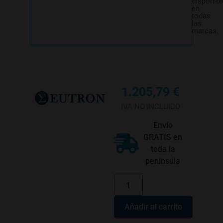
disponibl
en
todas
las
marcas.
1.205,79
€
IVA NO INCLUIDO
Envío
GRATIS en
toda la
península
Añadir al carrito