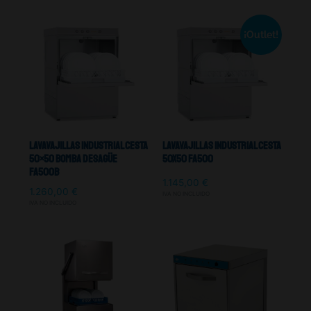
¡Outlet!
Lavavajillas Industrial Cesta
lavavajillas Industrial Cesta
50×50 Bomba Desagüe
50X50 Fa500
Fa500b
1.145,00
€
1.260,00
€
IVA NO INCLUIDO
IVA NO INCLUIDO