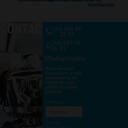
Ventilación
CONTACTO
(34) 955 09
22 33
(34) 687 70
56 53
info@frioalhambra.com
Rellene este
formulario y nos
pondremos en
contacto con
usted lo antes
posible.
Nombre
Correo
electrónico