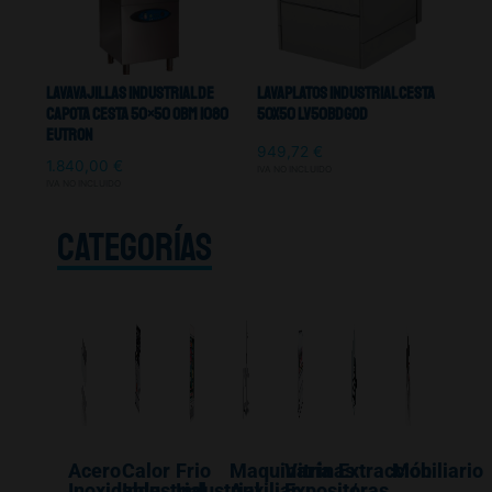
Lavavajillas Industrial De
Lavaplatos Industrial Cesta
Capota Cesta 50×50 OBM 1080
50X50 Lv50bdgod
Eutron
949,72
€
1.840,00
€
IVA NO INCLUIDO
IVA NO INCLUIDO
CATEGORÍAS
Acero
Calor
Frio
Maquinaría
Vitrinas
Extracción
Mobiliario
Inoxidable
Industrial
Industrial
Auxiliar
Expositoras
/