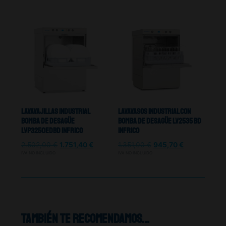
Lavavajillas Industrial
Lavavasos Industrial Con
Bomba De Desagüe
Bomba De Desagüe LV2535 BD
LVP3250EDBD Infrico
Infrico
2.502,00
€
1.751,40
€
1.351,00
€
945,70
€
IVA NO INCLUIDO
IVA NO INCLUIDO
También te recomendamos…