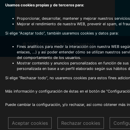
Usamos cookies propias y de terceros para:
Proporcionar, desarrollar, mantener y mejorar nuestros servicios
Mejorar el rendimiento de nuestra WEB, prevenir el spam, el fra
Si elige “Aceptar todo”, también usaremos cookies y datos para:
©2024 Copyright Frio Alhambra
-
Fines analíticos para medir la interacción con nuestra WEB según
Diseño web realizado por Servynet
enlaces, …) y asi poder entender cómo se utilizan nuestros serv
del comportamiento de los usuarios.
Mostrar contenido y anuncios personalizados en función de sus a
personalizada en base a un perfil elaborado según sus hábitos 
Si elige “Rechazar todo”, no usaremos cookies para estos fines adicion
Más información y configuración de éstas en el botón de "Configuració
Puede cambiar la configuración, y/o rechazar, asi como obtener más i
Aceptar cookies
Rechazar cookies
Config