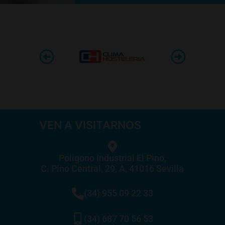
VEN A VISITARNOS
Poligono Industrial El Pino,
C. Pino Central, 29, A, 41016 Sevilla
(34) 955 09 22 33
(34) 687 70 56 53