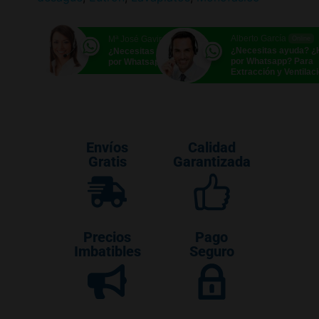
Alberto García
Mª José Gavira
Online
Online
¿Necesitas ayuda? 
¿Necesitas ayuda? ¿Hablamos
por Whatsapp? Para
por Whatsapp?
Extracción y Ventilac
Envíos
Calidad
Gratis
Garantizada
Precios
Pago
Imbatibles
Seguro