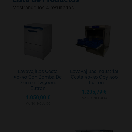
Mostrando los 4 resultados
Lavavajillas Cesta
Lavavajillas Industrial
50×50 Con Bomba De
Cesta 50×50 Oby 500
Drenaje Dw500np
E Eutron
Eutron
1.205,79
€
1.050,00
€
IVA NO INCLUIDO
IVA NO INCLUIDO