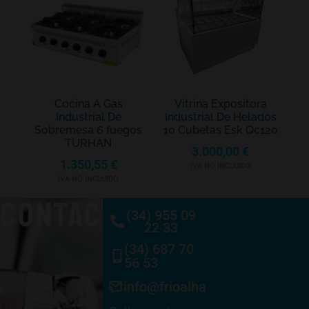
Cocina A Gas
Vitrina Expositora
Industrial De
Industrial De Helados
Sobremesa 6 fuegos
10 Cubetas Esk Qc120
TURHAN
3.000,00
€
1.350,55
€
IVA NO INCLUIDO
IVA NO INCLUIDO
CONTACTO
(34) 955 09
22 33
(34) 687 70
56 53
info@frioalhambra.com