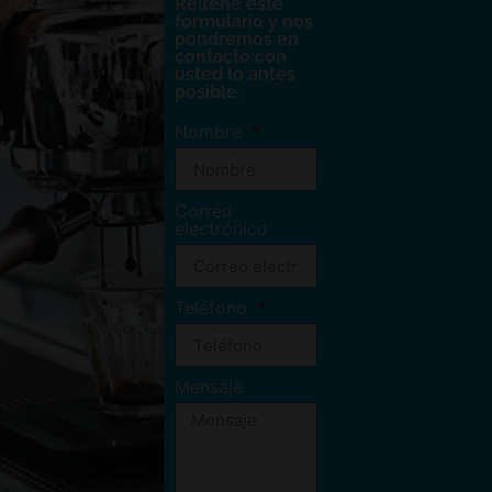
Rellene este
formulario y nos
pondremos en
contacto con
usted lo antes
posible.
Nombre
Correo
electrónico
Teléfono
Mensaje