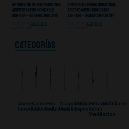
Armario De Pared Industrial
Armario De Pared Industrial
Abierto Acero Inoxidable
Abierto Acero Inoxidable
Aisi-304 – 1600X400X600 mm
Aisi-304 – 1600X400X600 mm
740,32
€
444,19
€
740,32
€
444,19
€
IVA NO INCLUIDO
IVA NO INCLUIDO
CATEGORÍAS
Acero
Calor
Frio
Maquinaría
Vitrinas
Extracción
Mobiliario
Inoxidable
Industrial
Industrial
Auxiliar
Expositoras
/
Ventilación