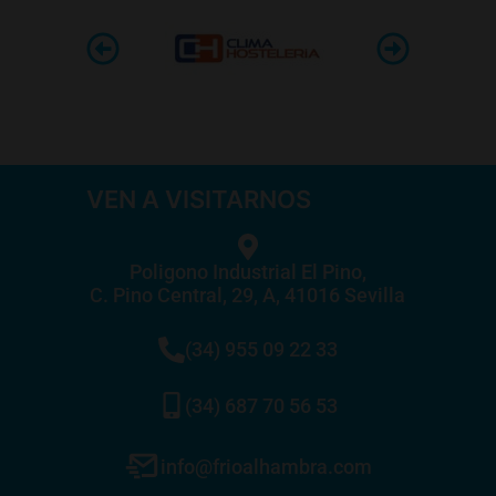
VEN A VISITARNOS
Poligono Industrial El Pino,
C. Pino Central, 29, A, 41016 Sevilla
(34) 955 09 22 33
(34) 687 70 56 53
info@frioalhambra.com