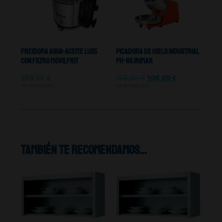
Freidora Agua-Aceite Lux5
Picadora De Hielo Industrial
Con Filtro Movilfrit
PH-65 Irimar
299,00
€
169,00
€
106,89
€
IVA NO INCLUIDO
IVA NO INCLUIDO
También te recomendamos…