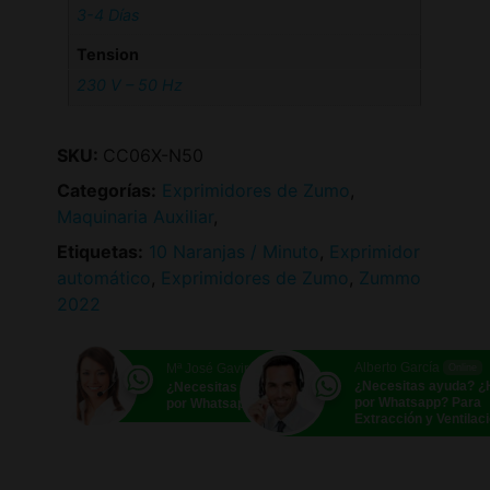
3-4 Días
Tension
230 V – 50 Hz
SKU:
CC06X-N50
Categorías:
Exprimidores de Zumo
,
Maquinaria Auxiliar
,
Etiquetas:
10 Naranjas / Minuto
,
Exprimidor
automático
,
Exprimidores de Zumo
,
Zummo
2022
Alberto García
Mª José Gavira
Online
Online
¿Necesitas ayuda? 
¿Necesitas ayuda? ¿Hablamos
por Whatsapp? Para
por Whatsapp?
Extracción y Ventilac