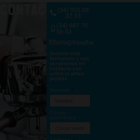
CONTACTO
(34) 955 09
22 33
(34) 687 70
56 53
info@frioalhambra.com
Rellene este
formulario y nos
pondremos en
contacto con
usted lo antes
posible.
Nombre
Correo
electrónico