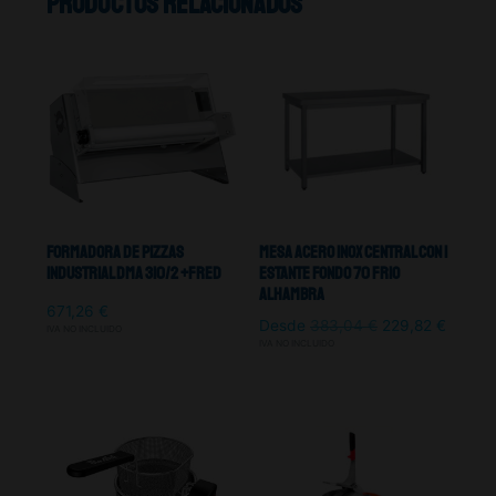
Productos relacionados
Formadora De Pizzas
Mesa Acero Inox Central Con 1
Industrial Dma 310/2 +Fred
Estante Fondo 70 Frio
Alhambra
671,26
€
Desde
383,04
€
229,82
€
IVA NO INCLUIDO
IVA NO INCLUIDO