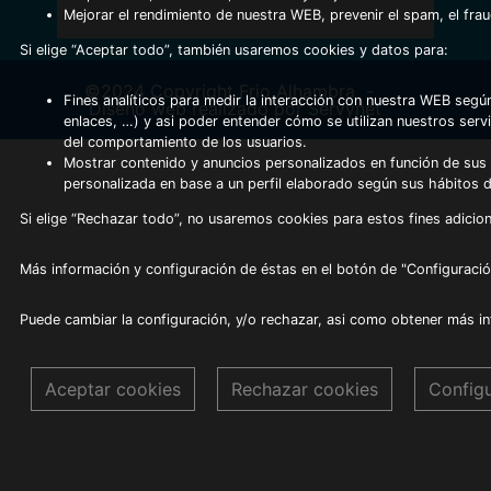
Mejorar el rendimiento de nuestra WEB, prevenir el spam, el fra
Si elige “Aceptar todo”, también usaremos cookies y datos para:
©2024 Copyright Frio Alhambra
-
Fines analíticos para medir la interacción con nuestra WEB según
Diseño web realizado por Servynet
enlaces, …) y asi poder entender cómo se utilizan nuestros serv
del comportamiento de los usuarios.
Mostrar contenido y anuncios personalizados en función de sus a
personalizada en base a un perfil elaborado según sus hábitos 
Si elige “Rechazar todo”, no usaremos cookies para estos fines adicion
Más información y configuración de éstas en el botón de "Configuració
Puede cambiar la configuración, y/o rechazar, asi como obtener más i
Aceptar cookies
Rechazar cookies
Config