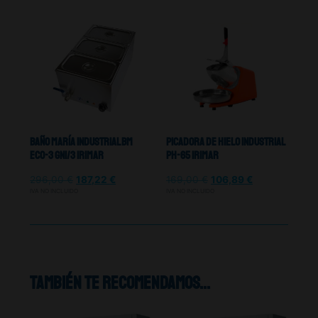
Baño María Industrial Bm
Picadora De Hielo Industrial
Eco-3 Gn1/3 Irimar
PH-65 Irimar
296,00
€
187,22
€
169,00
€
106,89
€
IVA NO INCLUIDO
IVA NO INCLUIDO
También te recomendamos…