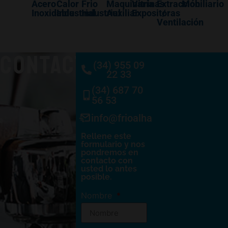
Acero
Calor
Frio
Maquinaría
Vitrinas
Extracción
Mobiliario
Inoxidable
Industrial
Industrial
Auxiliar
Expositoras
/
Ventilación
CONTACTO
(34) 955 09
22 33
(34) 687 70
56 53
info@frioalhambra.com
Rellene este
formulario y nos
pondremos en
contacto con
usted lo antes
posible.
Nombre