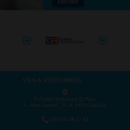
ENVIAR
VEN A VISITARNOS
Poligono Industrial El Pino,
C. Pino Central, 29, A, 41016 Sevilla
(34) 955 09 22 33