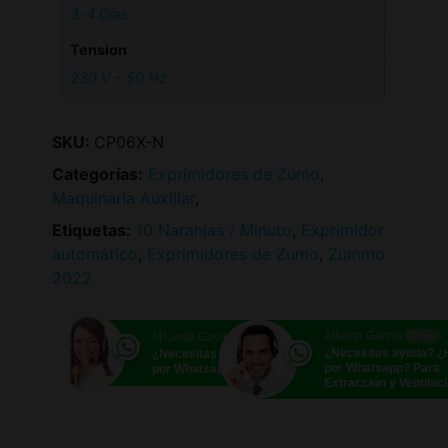
3-4 Días
Tension
230 V – 50 Hz
SKU:
CP06X-N
Categorías:
Exprimidores de Zumo
,
Maquinaria Auxiliar
,
Etiquetas:
10 Naranjas / Minuto
,
Exprimidor
automático
,
Exprimidores de Zumo
,
Zummo
2022
Alberto García
Mª José Gavira
Online
Online
¿Necesitas ayuda? 
¿Necesitas ayuda? ¿Hablamos
por Whatsapp? Para
por Whatsapp?
Extracción y Ventilac