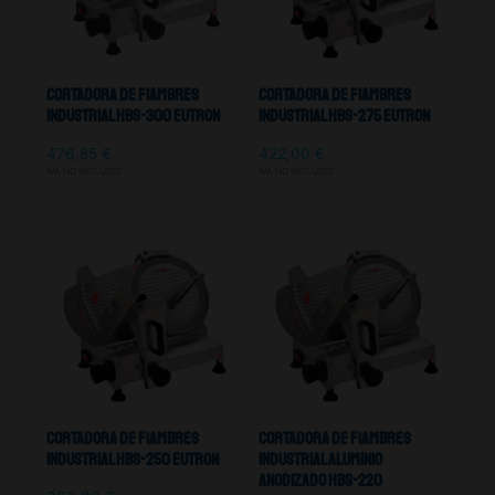
Cortadora De Fiambres
Cortadora De Fiambres
Industrial HBS-300 Eutron
Industrial HBS-275 Eutron
476,85
€
422,00
€
IVA NO INCLUIDO
IVA NO INCLUIDO
Cortadora De Fiambres
Cortadora De Fiambres
Industrial HBS-250 Eutron
Industrial Aluminio
Anodizado Hbs-220