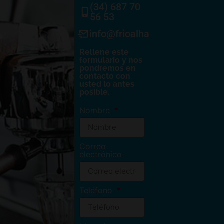
(34) 687 70
56 53
info@frioalhambra.com
Rellene este
formulario y nos
pondremos en
contacto con
usted lo antes
posible.
Nombre
Correo
electrónico
Teléfono