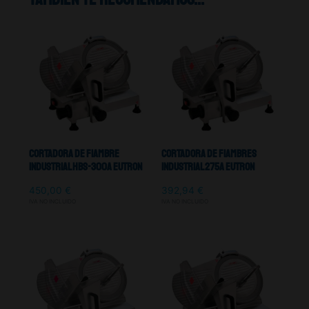
Cortadora De Fiambre
Cortadora De Fiambres
Industrial HBS-300A Eutron
Industrial 275A Eutron
450,00
€
392,94
€
IVA NO INCLUIDO
IVA NO INCLUIDO