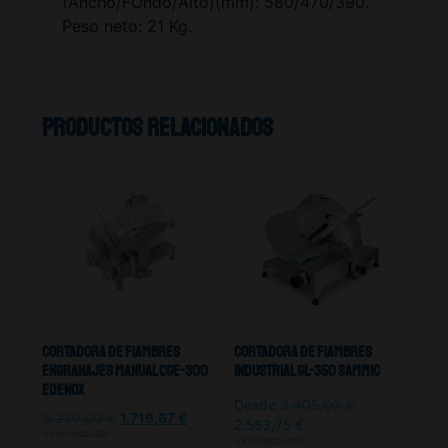
(Ancho/FOndo/Alto)(mm): 580/470/390.
Peso neto: 21 Kg.
Productos relacionados
Cortadora De Fiambres
Cortadora De Fiambres
Engranajes Manual CGE-300
Industrial GL-350 Sammic
Edenox
Desde
3.405,00
€
3.239,00
€
1.716,67
€
2.553,75
€
IVA NO INCLUIDO
IVA NO INCLUIDO