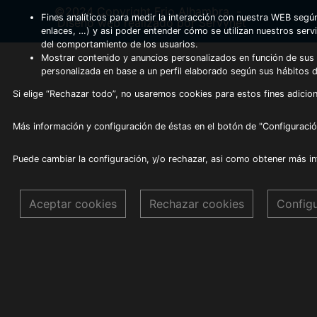
©2024 Copyright Frio Alhambra
-
Fines analíticos para medir la interacción con nuestra WEB según
Diseño web realizado por Servynet
enlaces, …) y asi poder entender cómo se utilizan nuestros serv
del comportamiento de los usuarios.
Mostrar contenido y anuncios personalizados en función de sus a
personalizada en base a un perfil elaborado según sus hábitos 
Si elige “Rechazar todo”, no usaremos cookies para estos fines adicion
Más información y configuración de éstas en el botón de "Configuració
Puede cambiar la configuración, y/o rechazar, asi como obtener más i
Aceptar cookies
Rechazar cookies
Config