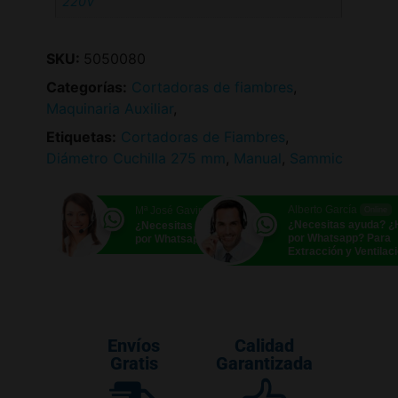
220V
SKU:
5050080
Categorías:
Cortadoras de fiambres
,
Maquinaria Auxiliar
,
Etiquetas:
Cortadoras de Fiambres
,
Diámetro Cuchilla 275 mm
,
Manual
,
Sammic
Alberto García
Mª José Gavira
Online
Online
¿Necesitas ayuda? 
¿Necesitas ayuda? ¿Hablamos
por Whatsapp? Para
por Whatsapp?
Extracción y Ventilac
Envíos
Calidad
Gratis
Garantizada