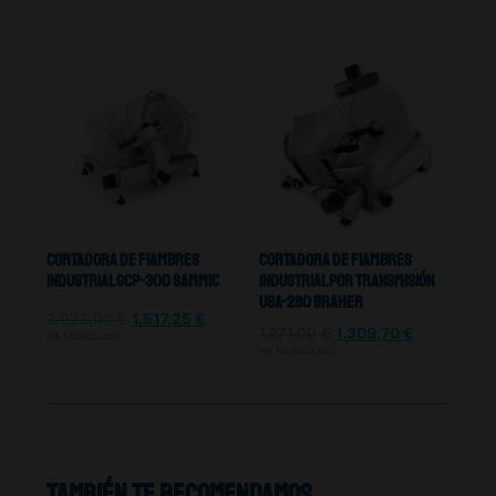
Cortadora De Fiambres
Cortadora De Fiambres
Industrial GCP-300 Sammic
Industrial Por transmisión
USA-280 Braher
2.023,00
€
1.517,25
€
1.871,00
€
1.309,70
€
IVA NO INCLUIDO
IVA NO INCLUIDO
También te recomendamos…