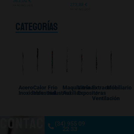
363,00
€
273,88
€
IVA NO INCLUIDO
IVA NO INCLUIDO
CATEGORÍAS
Acero
Calor
Frio
Maquinaría
Vitrinas
Extracción
Mobiliario
Inoxidable
Industrial
Industrial
Auxiliar
Expositoras
/
Ventilación
CONTACTO
(34) 955 09
22 33