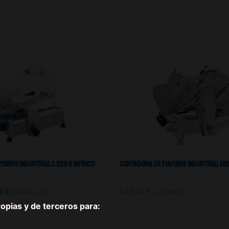
bres Industrial C 220 S Infrico
Cortadora De Fiambre Industrial HB
70
€
938,33
€
IVA NO INCLUIDO
IVA NO INCLUIDO
pias y de terceros para: