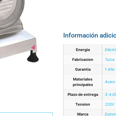
Información adici
Energia
Eléctr
Fabricacion
Turca
Garantia
1 Año
Materiales
Acero 
principales
Plazo de entrega
3-4 D
Tension
220V
Marca
Eutro