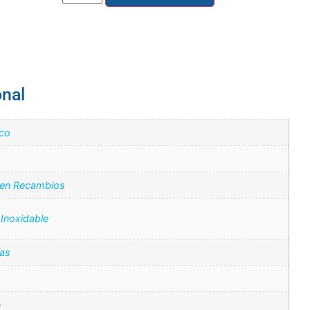
onal
ico
 en Recambios
Inoxidable
ías
n