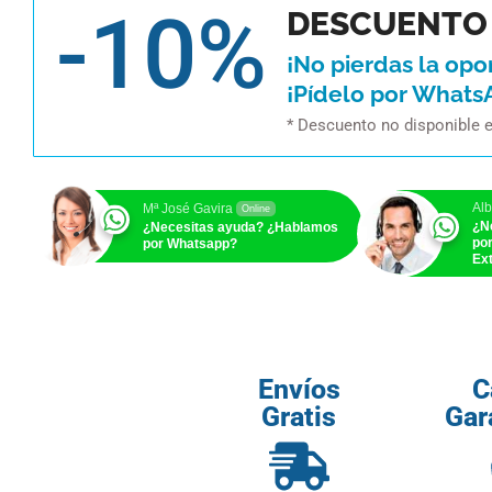
-10%
DESCUENTO 
¡No pierdas la opo
¡Pídelo por Whats
* Descuento no disponible 
Alb
Mª José Gavira
Online
¿N
¿Necesitas ayuda? ¿Hablamos
po
por Whatsapp?
Ext
Envíos
C
Gratis
Gar