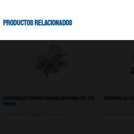
Productos relacionados
Cortadora De Fiambres Engranajes Manual CGE-300
Cortadora De Fia
Edenox
3.239,00
€
1.716,67
€
Desde
3.154,0
IVA NO INCLUIDO