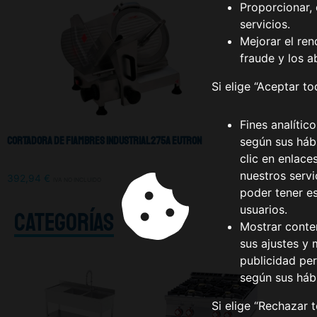
Proporcionar, 
servicios.
Mejorar el ren
fraude y los a
Si elige “Aceptar t
Fines analític
Cortadora De Fiambres Industrial 275A Eutron
según sus hábi
clic en enlace
nuestros serv
392,94
€
IVA NO INCLUIDO
poder tener e
usuarios.
CATEGORÍAS
Mostrar conte
sus ajustes y 
publicidad per
según sus háb
Si elige “Rechazar 