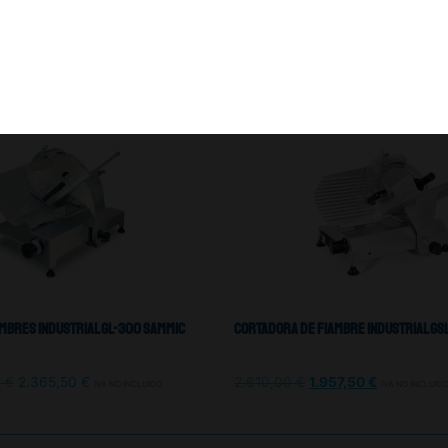
mbres Industrial GL-300 Sammic
Cortadora De Fiambre Industrial Gs
0
€
2.365,50
€
2.610,00
€
1.957,50
€
IVA NO INCLUIDO
IVA NO INCLUID