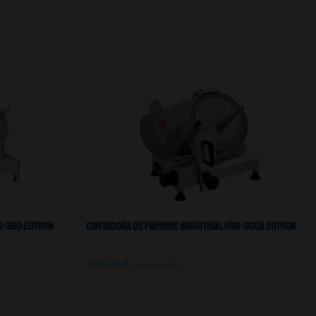
S-350 Eutron
Cortadora De Fiambre Industrial HBS-300A Eutron
450,00
€
IVA NO INCLUIDO