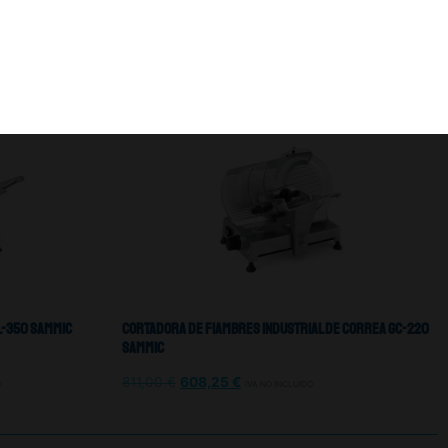
l-350 Sammic
Cortadora De Fiambres Industrial De Correa GC-220
Sammic
811,00
€
608,25
€
O
IVA NO INCLUIDO