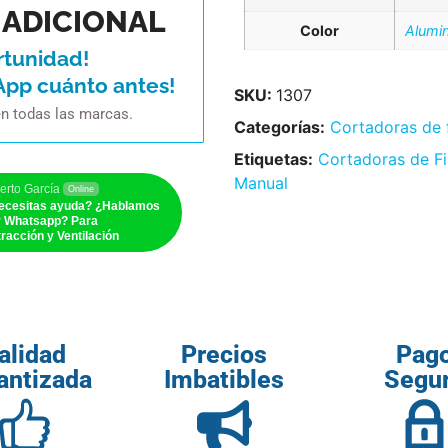
ADICIONAL
Color
Alumi
rtunidad!
App cuánto antes!
SKU:
1307
en todas las marcas.
Categorías:
Cortadoras de 
Etiquetas:
Cortadoras de F
Manual
erto García
Online
ecesitas ayuda? ¿Hablamos
r Whatsapp? Para
racción y Ventilación
alidad
Precios
Pag
antizada
Imbatibles
Segu