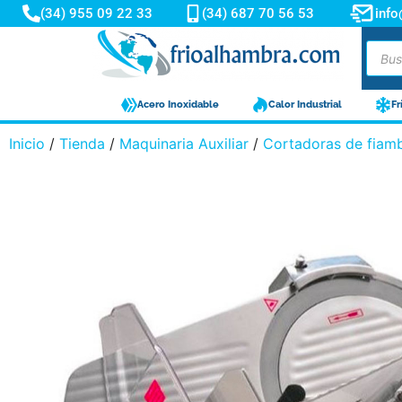
(34) 955 09 22 33
(34) 687 70 56 53
inf
Acero Inoxidable
Calor Industrial
Fr
Inicio
/
Tienda
/
Maquinaria Auxiliar
/
Cortadoras de fiam