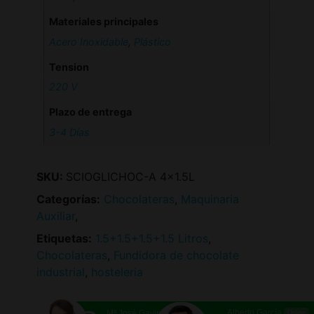
Materiales principales
Acero Inoxidable
,
Plástico
Tension
220 V
Plazo de entrega
3-4 Días
SKU:
SCIOGLICHOC-A 4x1.5L
Categorías:
Chocolateras
,
Maquinaria
Auxiliar
,
Etiquetas:
1.5+1.5+1.5+1.5 Litros
,
Chocolateras
,
Fundidora de chocolate
industrial
,
hosteleria
Alberto García
Mª José Gavira
Online
Online