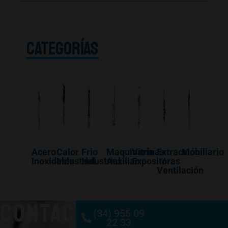
CATEGORÍAS
Acero
Calor
Frio
Maquinaría
Vitrinas
Extracción
Mobiliario
Inoxidable
Industrial
Industrial
Auxiliar
Expositoras
/
Ventilación
CONTACTO
(34) 955 09
22 33