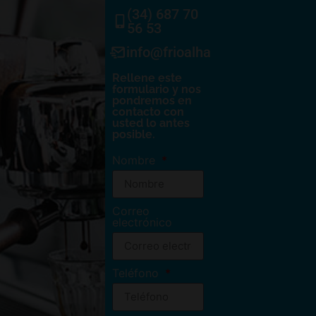
(34) 687 70
56 53
info@frioalhambra.com
Rellene este
formulario y nos
pondremos en
contacto con
usted lo antes
posible.
Nombre
Correo
electrónico
Teléfono