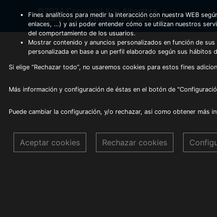
©2024 Copyright Frio Alhambra
-
Fines analíticos para medir la interacción con nuestra WEB según
Diseño web realizado por Servynet
enlaces, …) y asi poder entender cómo se utilizan nuestros serv
del comportamiento de los usuarios.
Mostrar contenido y anuncios personalizados en función de sus a
personalizada en base a un perfil elaborado según sus hábitos 
Si elige “Rechazar todo”, no usaremos cookies para estos fines adicion
Más información y configuración de éstas en el botón de "Configuració
Puede cambiar la configuración, y/o rechazar, asi como obtener más i
Aceptar cookies
Rechazar cookies
Config