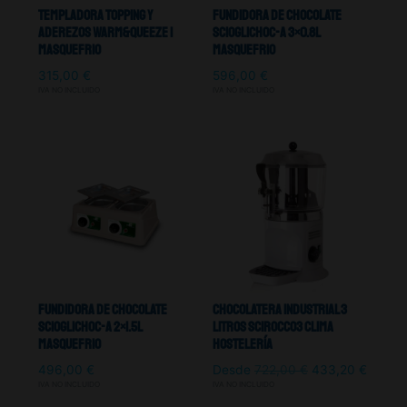
Templadora Topping Y
Fundidora De Chocolate
Aderezos Warm&queeze 1
SCIOGLICHOC-A 3×0.8L
Masquefrio
Masquefrio
315,00
€
596,00
€
IVA NO INCLUIDO
IVA NO INCLUIDO
Fundidora De Chocolate
Chocolatera Industrial 3
SCIOGLICHOC-A 2×1.5L
Litros SCIROCCO3 Clima
Masquefrio
Hostelería
496,00
€
Desde
722,00
€
433,20
€
IVA NO INCLUIDO
IVA NO INCLUIDO