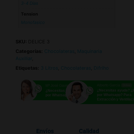
3-4 Días
Tension
Monofasico
SKU:
DELICE 3
Categorías:
Chocolateras
,
Maquinaria
Auxiliar
,
Etiquetas:
3 Litros
,
Chocolateras
,
Difriho
Alberto García
Mª José Gavira
Online
Online
¿Necesitas ayuda? 
¿Necesitas ayuda? ¿Hablamos
por Whatsapp? Para
por Whatsapp?
Extracción y Ventilac
Envíos
Calidad