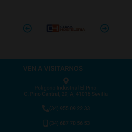
VEN A VISITARNOS
Poligono Industrial El Pino,
C. Pino Central, 29, A, 41016 Sevilla
(34) 955 09 22 33
(34) 687 70 56 53