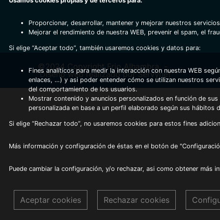
Usamos cookies propias y de terceros para:
Proporcionar, desarrollar, mantener y mejorar nuestros servicios
Mejorar el rendimiento de nuestra WEB, prevenir el spam, el fra
Si elige “Aceptar todo”, también usaremos cookies y datos para:
©2024 Copyright Frio Alhambra
-
Fines analíticos para medir la interacción con nuestra WEB según
Diseño web realizado por Servynet
enlaces, …) y asi poder entender cómo se utilizan nuestros serv
del comportamiento de los usuarios.
Mostrar contenido y anuncios personalizados en función de sus a
personalizada en base a un perfil elaborado según sus hábitos 
Si elige “Rechazar todo”, no usaremos cookies para estos fines adicion
Más información y configuración de éstas en el botón de "Configuració
Puede cambiar la configuración, y/o rechazar, asi como obtener más i
Aceptar cookies
Rechazar cookies
Config