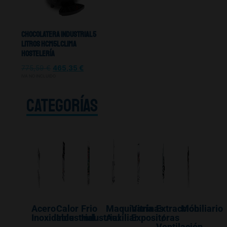
Chocolatera Industrial 5
Litros HCM5L Clima
Hostelería
775,59
€
465,35
€
IVA NO INCLUIDO
CATEGORÍAS
Acero
Calor
Frio
Maquinaría
Vitrinas
Extracción
Mobiliario
Inoxidable
Industrial
Industrial
Auxiliar
Expositoras
/
Ventilación