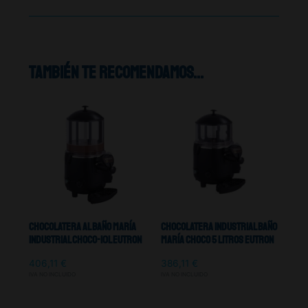
También te recomendamos…
Chocolatera Al Baño María
Chocolatera Industrial Baño
Industrial CHOCO-10L Eutron
María Choco 5 Litros Eutron
406,11
€
386,11
€
IVA NO INCLUIDO
IVA NO INCLUIDO