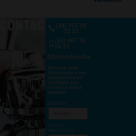
CONTACTO
(34) 955 09
22 33
(34) 687 70
56 53
info@frioalhambra.com
Rellene este
formulario y nos
pondremos en
contacto con
usted lo antes
posible.
Nombre
Correo
electrónico