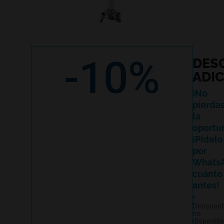
-10%
DES
ADI
¡No
pierda
la
oportu
¡Pídelo
por
Whats
cuánto
antes!
*
Descuen
no
disponibl