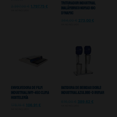
Triturador Industrial
2.397,00
€
1.797,75
€
Inalámbrico Nomad 190
IVA NO INCLUIDO
Dynamic
364,00
€
273,00
€
IVA NO INCLUIDO
Envolvedora De Film
Batidora De Bebidas Doble
Industrial IWM-450 Clima
Industrial Azul BBE-D Irimar
Hostelería
616,00
€
389,62
€
178,19
€
106,91
€
IVA NO INCLUIDO
IVA NO INCLUIDO