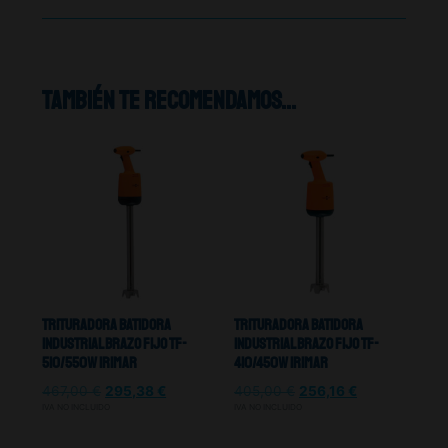
También te recomendamos…
Trituradora Batidora
Trituradora Batidora
Industrial Brazo Fijo TF-
Industrial Brazo Fijo TF-
510/550W Irimar
410/450W Irimar
467,00
€
295,38
€
405,00
€
256,16
€
IVA NO INCLUIDO
IVA NO INCLUIDO