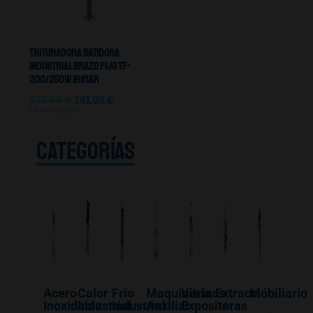
Trituradora Batidora
Industrial Brazo Fijo TF-
200/250W Irimar
223,00
€
141,05
€
IVA NO INCLUIDO
CATEGORÍAS
Acero
Calor
Frio
Maquinaría
Vitrinas
Extracción
Mobiliario
Inoxidable
Industrial
Industrial
Auxiliar
Expositoras
/