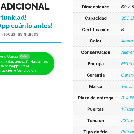
ADICIONAL
Dimensiones
60 × 
rtunidad!
Capacidad
350 Li
App cuánto antes!
Certificación
B
en todas las marcas.
Color
Acero 
Conservacion
Alime
erto García
Online
ecesitas ayuda? ¿Hablamos
Energia
Eléctr
r Whatsapp? Para
racción y Ventilación
Garantia
Garant
Marca
Tefcol
Plazo de entrega
3-4 D
Puertas
1 Puer
Tension
230 V
Tipo de frio
Refrig