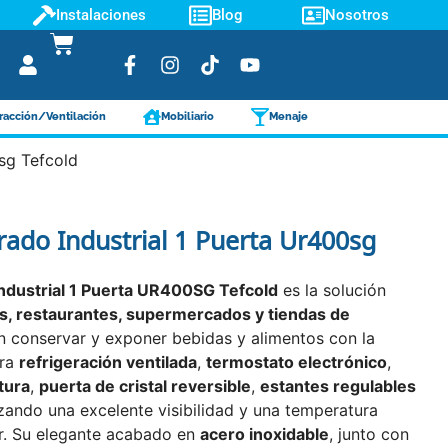
Instalaciones
Blog
Nosotros
racción/Ventilación
Mobiliario
Menaje
0sg Tefcold
rado Industrial 1 Puerta Ur400sg
Industrial 1 Puerta UR400SG Tefcold
es la solución
as, restaurantes, supermercados y tiendas de
 conservar y exponer bebidas y alimentos con la
ora
refrigeración ventilada
,
termostato electrónico
,
tura
,
puerta de cristal reversible
,
estantes regulables
izando una excelente visibilidad y una temperatura
or. Su elegante acabado en
acero inoxidable
, junto con