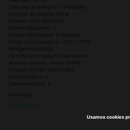
Consumo de energía: 773 KWh/año
Potencia de entrada: 130 w
Volumen neto: 350 litros
Numero de puertas: 1
Numero de estantes: 4 unidades
Rango de temperatura: +2ºC – +10ºC
Refrigerante: R600a
Tipo de descongelación: automática
Acabado exterior: blanco SS430
Acabado interior: Blanco ABS
Clase climática: 4
Clase energética: B
Descargas
Ficha Técnica
Usamos cookies pro