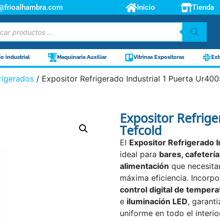
o@frioalhambra.com
Inicio
Tienda
ío industrial
Maquinaria Auxiliar
Vitrinas Expositoras
Ext
rigerados
/ Expositor Refrigerado Industrial 1 Puerta Ur40
Expositor Refrige
Tefcold
El
Expositor Refrigerado 
ideal para
bares, cafeterí
alimentación
que necesitan
máxima eficiencia. Incorp
control digital de tempera
e
iluminación LED
, garant
uniforme en todo el interi