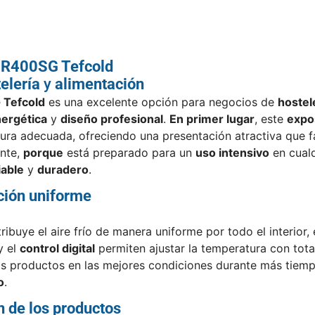
 UR400SG Tefcold
elería
y
alimentación
 Tefcold
es una excelente opción para negocios de
hostel
nergética
y
diseño profesional
.
En primer lugar
, este
expo
ura adecuada, ofreciendo una presentación atractiva que f
nte,
porque
está preparado para un
uso intensivo
en cualq
iable
y
duradero
.
ción uniforme
ribuye el aire frío de manera uniforme por todo el interior
y el
control digital
permiten ajustar la temperatura con tota
os productos en las mejores condiciones durante más tiem
o
.
n de los productos