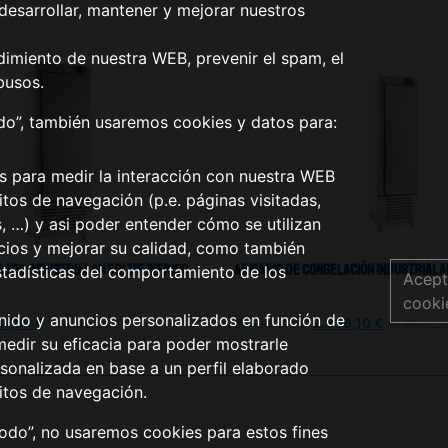
desarrollar, mantener y mejorar nuestros
dimiento de nuestra WEB, prevenir el spam, el
busos.
odo”, también usaremos cookies y datos para:
os para medir la interacción con nuestra WEB
tos de navegación (p.e. páginas visitadas,
s, …) y asi poder entender cómo se utilizan
icios y mejorar su calidad, como también
do Industrial AN 501 T/F Infrico
Armario De Congelación Industrial An
stadísticas del comportamiento de los
Acept
cooki
nido y anuncios personalizados en función de
47,30
€
3.423,00
€
2.396,10
€
IVA NO INCLUIDO
IVA NO INCLUI
medir su eficacia para poder mostrarle
sonalizada en base a un perfil elaborado
itos de navegación.
todo”, no usaremos cookies para estos fines