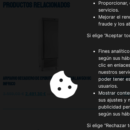
Proporcionar, 
Productos relacionados
servicios.
Mejorar el ren
fraude y los a
Si elige “Aceptar t
Fines analític
según sus hábi
clic en enlace
nuestros serv
Armario Secadero De Embutidos Industrial AN 501 SC
Armario Refrigera
poder tener e
Infrico
usuarios.
Mostrar conte
3.559,00
€
2.491,30
€
2.639,00
€
1.8
IVA NO INCLUIDO
sus ajustes y 
publicidad per
según sus háb
Si elige “Rechazar 