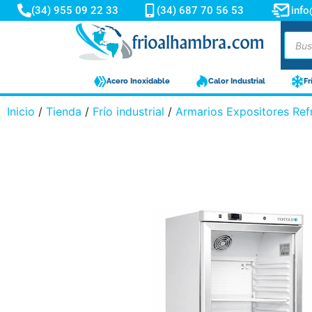
(34) 955 09 22 33
(34) 687 70 56 53
inf
Acero Inoxidable
Calor Industrial
Fr
Inicio
/
Tienda
/
Frío industrial
/
Armarios Expositores Ref