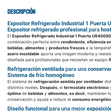
Descripción
Expositor Refrigerado Industrial 1 Puerta
Expositor refrigerado profesional
para
host
El
Expositor Refrigerado Industrial 1 Puerta UR400SG
combinación perfecta entre
rendimiento
,
eficiencia e
bebidas
,
alimentos
y
productos frescos
a la temperat
acero inoxidable
aporta una imagen moderna y resiste
diseñada para profesionales que necesitan un equipo
f
Refrigeración ventilada
para una
conserva
Sistema de frío homogéneo
El sistema de
refrigeración asistida por ventilador
dist
distintos niveles.
Después
, el
termostato electrónico
óptima
de
bebidas
y
alimentos
,
es decir
, mantienen l
conservación y ayuda a reducir el
consumo energétic
Diseño funcional
para una mejor
exposició