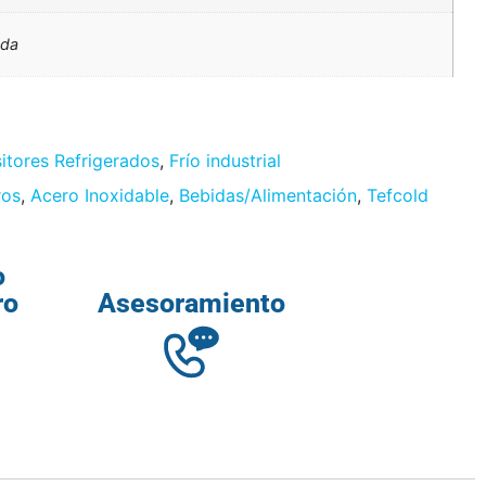
ada
itores Refrigerados
,
Frío industrial
ros
,
Acero Inoxidable
,
Bebidas/Alimentación
,
Tefcold
o
ro
Asesoramiento