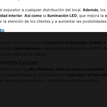
el expositor a cualquier distribución del local.
Además
, los
dad interior
.
Así como
la
iluminación LED
, que mejora la
v
ar la atención de los clientes y a aumentar las posibilidade
to
 diaria y ofrece una gran
resistencia al desgaste
.
Debido a
ncillos.
Especialmente
, esta característica es muy útil en
s
cia su espacio de trabajo.
UR400SG Tefcold?
destaca por su
alta eficiencia
,
bajo consumo energético
,
ara cualquier negocio que necesite un
expositor refrigerad
cer una imagen moderna y atractiva al establecimiento.