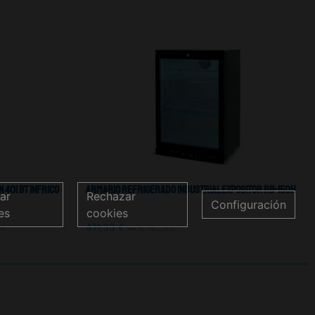
 401 Bt Infrico
Armario Refrigerado Industrial Expositor RB-150H
ar
Rechazar
Configuración
es
cookies
411,33
€
DO
IVA NO INCLUIDO