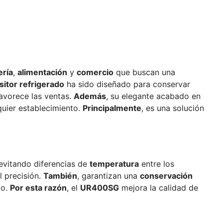
ería
,
alimentación
y
comercio
que buscan una
sitor refrigerado
ha sido diseñado para conservar
avorece las ventas.
Además
, su elegante acabado en
uier establecimiento.
Principalmente
, es una solución
, evitando diferencias de
temperatura
entre los
l precisión.
También
, garantizan una
conservación
po.
Por esta razón
, el
UR400SG
mejora la calidad de