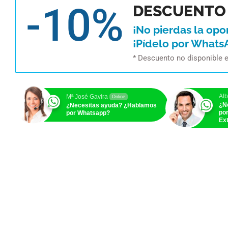
-10%
DESCUENTO 
¡No pierdas la opo
¡Pídelo por Whats
* Descuento no disponible 
Alb
Mª José Gavira
Online
¿N
¿Necesitas ayuda? ¿Hablamos
po
por Whatsapp?
Ext