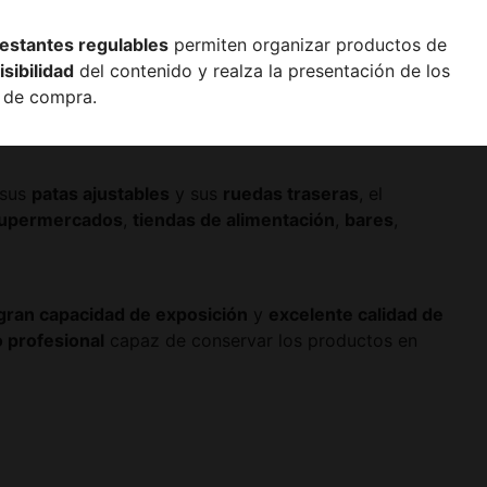
estantes regulables
permiten organizar productos de
isibilidad
del contenido y realza la presentación de los
s de compra.
sus
patas ajustables
y sus
ruedas traseras
, el
upermercados
,
tiendas de alimentación
,
bares
,
gran capacidad de exposición
y
excelente calidad de
o profesional
capaz de conservar los productos en