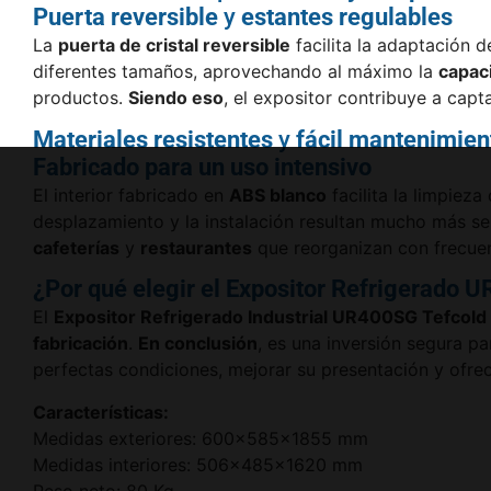
Puerta reversible
y
estantes regulables
La
puerta de cristal reversible
facilita la adaptación d
diferentes tamaños, aprovechando al máximo la
capaci
productos.
Siendo eso
, el expositor contribuye a capt
Materiales resistentes
y
fácil mantenimien
Fabricado para un uso intensivo
El interior fabricado en
ABS blanco
facilita la limpieza
desplazamiento y la instalación resultan mucho más se
cafeterías
y
restaurantes
que reorganizan con frecuen
¿Por qué elegir el Expositor Refrigerado 
El
Expositor Refrigerado Industrial UR400SG Tefcold
fabricación
.
En conclusión
, es una inversión segura p
perfectas condiciones, mejorar su presentación y ofre
Características:
Medidas exteriores: 600x585x1855 mm
Medidas interiores: 506x485x1620 mm
Peso neto: 80 Kg