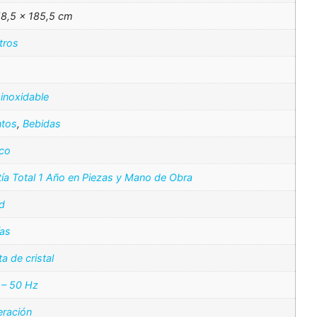
58,5 × 185,5 cm
tros
inoxidable
ntos
,
Bebidas
ico
ía Total 1 Año en Piezas y Mano de Obra
d
ías
ta de cristal
 – 50 Hz
eración