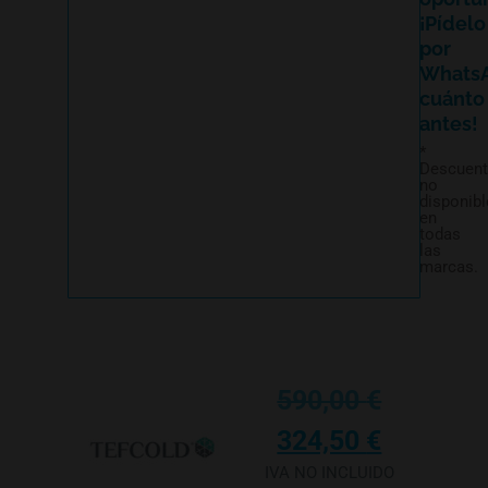
¡Pídelo
por
Whats
cuánto
antes!
*
Descuen
no
disponibl
en
todas
las
marcas.
590,00
€
324,50
€
IVA NO INCLUIDO