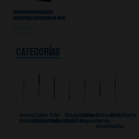
Armario Refrigerado
Industrial Expositor RB-150H
411,33
€
IVA NO INCLUIDO
CATEGORÍAS
Acero
Calor
Frio
Maquinaría
Vitrinas
Extracción
Mobiliario
Inoxidable
Industrial
Industrial
Auxiliar
Expositoras
/
Ventilación