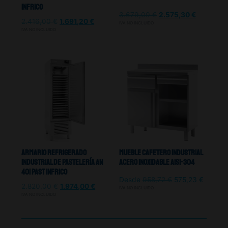
Infrico
3.679,00
€
2.575,30
€
2.416,00
€
1.691,20
€
IVA NO INCLUIDO
IVA NO INCLUIDO
Armario Refrigerado
Mueble Cafetero Industrial
Industrial De Pastelería AN
Acero Inoxidable Aisi-304
401 PAST Infrico
Desde
958,72
€
575,23
€
2.820,00
€
1.974,00
€
IVA NO INCLUIDO
IVA NO INCLUIDO