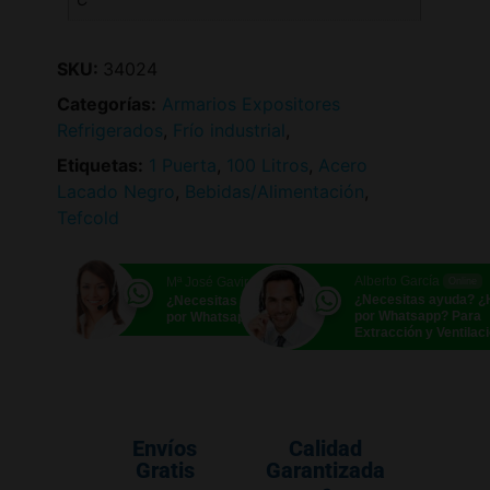
SKU:
34024
Categorías:
Armarios Expositores
Refrigerados
,
Frío industrial
,
Etiquetas:
1 Puerta
,
100 Litros
,
Acero
Lacado Negro
,
Bebidas/Alimentación
,
Tefcold
Alberto García
Mª José Gavira
Online
Online
¿Necesitas ayuda? 
¿Necesitas ayuda? ¿Hablamos
por Whatsapp? Para
por Whatsapp?
Extracción y Ventilac
Envíos
Calidad
Gratis
Garantizada