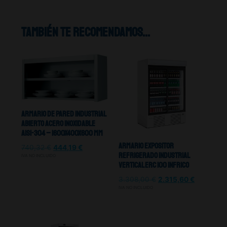
También te recomendamos…
Armario De Pared Industrial
Abierto Acero Inoxidable
Aisi-304 – 1600X400X600 mm
Armario Expositor
740,32
€
444,19
€
Refrigerado Industrial
IVA NO INCLUIDO
Vertical Erc 100 Infrico
3.308,00
€
2.315,60
€
IVA NO INCLUIDO