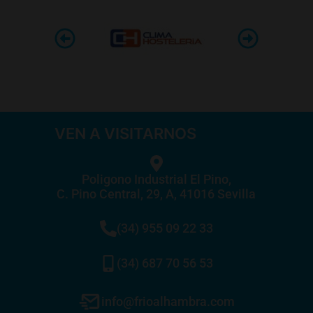
VEN A VISITARNOS
Poligono Industrial El Pino,
C. Pino Central, 29, A, 41016 Sevilla
(34) 955 09 22 33
(34) 687 70 56 53
info@frioalhambra.com