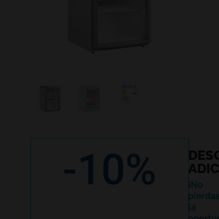
-10%
DES
ADI
¡No
pierda
la
oportu