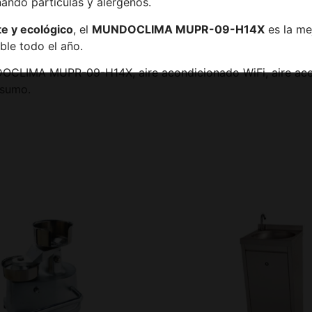
inando partículas y alérgenos.
e y ecológico
, el
MUNDOCLIMA MUPR-09-H14X
es la me
ble todo el año.
DOCLIMA MUPR-09-H14X, aire acondicionado WiFi, aire acond
nsumo.