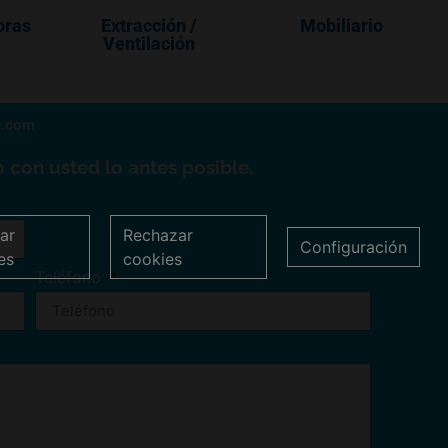
oras
Extracción /
Mobiliario
Ventilación
a.com
 con usted lo antes posible.
ar
Rechazar
Configuración
es
cookies
Teléfono