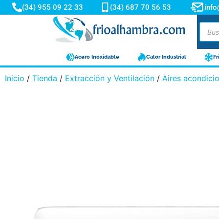
(34) 955 09 22 33
(34) 687 70 56 53
inf
Acero Inoxidable
Calor Industrial
Fr
Inicio
/
Tienda
/
Extracción y Ventilación
/
Aires acondici