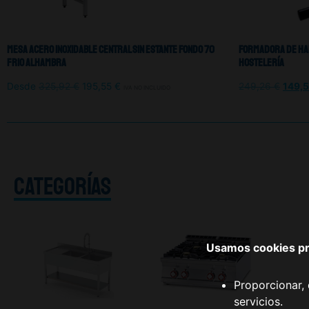
Mesa Acero Inoxidable Central Sin Estante Fondo 70
Formadora De Ha
Frio Alhambra
Hostelería
Desde
325,92
€
195,55
€
249,26
€
149,
IVA NO INCLUIDO
CATEGORÍAS
Usamos cookies pro
Proporcionar, 
servicios.