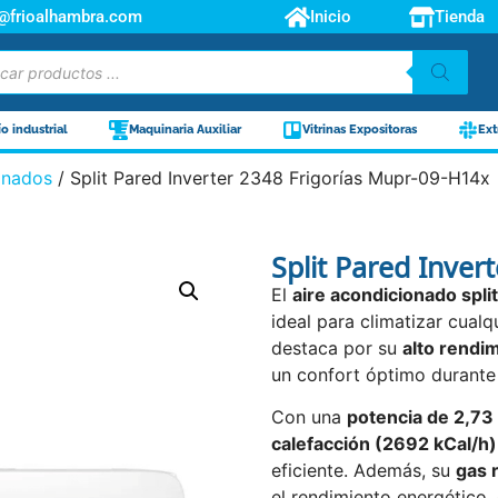
o@frioalhambra.com
Inicio
Tienda
ío industrial
Maquinaria Auxiliar
Vitrinas Expositoras
Ext
onados
/ Split Pared Inverter 2348 Frigorías Mupr-09-H14x
Split Pared Inver
El
aire acondicionado s
ideal para climatizar cual
destaca por su
alto rendim
un confort óptimo durante 
Con una
potencia de 2,73
calefacción (2692 kCal/h)
eficiente. Además, su
gas 
el rendimiento energético