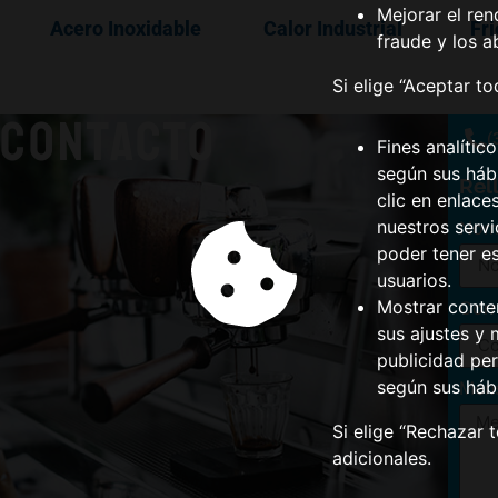
Mejorar el ren
Acero Inoxidable
Calor Industrial
Fri
fraude y los a
Si elige “Aceptar t
CONTACTO
(
Fines analític
según sus hábi
Rel
clic en enlace
nuestros serv
Nom
poder tener e
usuarios.
Mostrar conte
Corr
sus ajustes y 
publicidad per
según sus háb
Men
Si elige “Rechazar 
adicionales.