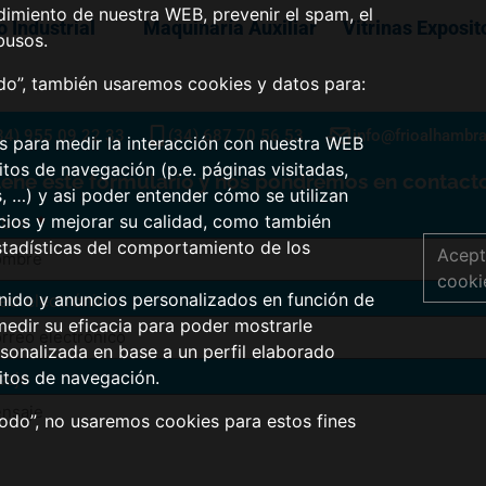
dimiento de nuestra WEB, prevenir el spam, el
o Industrial
Maquinaría Auxiliar
Vitrinas Exposit
busos.
odo”, también usaremos cookies y datos para:
34) 955 09 22 33
(34) 687 70 56 53
info@frioalhambr
os para medir la interacción con nuestra WEB
tos de navegación (p.e. páginas visitadas,
lene este formulario y nos pondremos en contacto
s, …) y asi poder entender cómo se utilizan
icios y mejorar su calidad, como también
bre
stadísticas del comportamiento de los
Acept
cooki
nido y anuncios personalizados en función de
eo electrónico
medir su eficacia para poder mostrarle
sonalizada en base a un perfil elaborado
itos de navegación.
saje
todo”, no usaremos cookies para estos fines