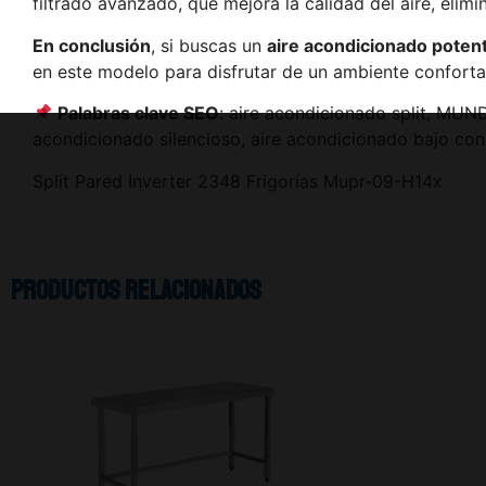
filtrado avanzado, que mejora la calidad del aire, elim
En conclusión
, si buscas un
aire acondicionado potent
en este modelo para disfrutar de un ambiente conforta
Palabras clave SEO
: aire acondicionado split, MUN
acondicionado silencioso, aire acondicionado bajo co
Split Pared Inverter 2348 Frigorías Mupr-09-H14x
Productos relacionados