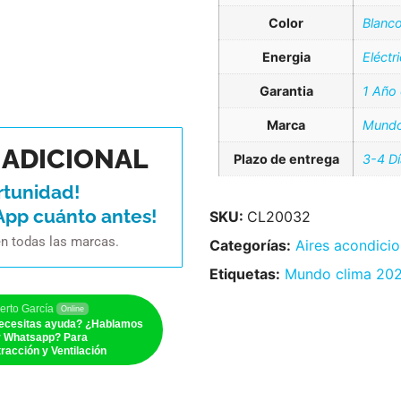
Color
Blanc
Energia
Eléctr
Garantia
1 Año
Marca
Mundo
ADICIONAL
Plazo de entrega
3-4 D
rtunidad!
App cuánto antes!
SKU:
CL20032
en todas las marcas.
Categorías:
Aires acondici
Etiquetas:
Mundo clima 20
erto García
Online
ecesitas ayuda? ¿Hablamos
r Whatsapp? Para
racción y Ventilación