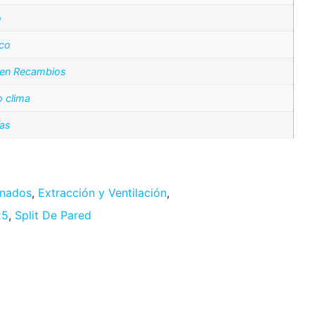
o
ico
 en Recambios
 clima
ías
onados
,
Extracción y Ventilación
,
25
,
Split De Pared