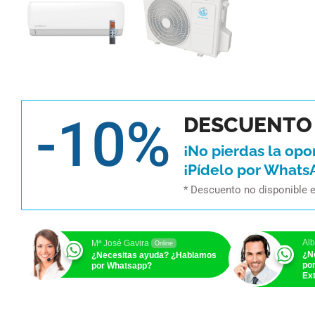
-10%
DESCUENTO 
¡No pierdas la opo
¡Pídelo por Whats
* Descuento no disponible 
Alb
Mª José Gavira
Online
¿N
¿Necesitas ayuda? ¿Hablamos
po
por Whatsapp?
Ext