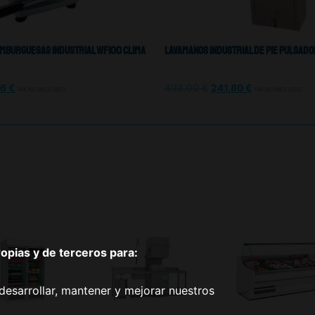
mburguesas Industrial WF100 Clima
Lavamanos Industrial De Pie Pulsad
56
€
403,00
€
241,80
€
IVA NO INCLUIDO
IVA NO INCLUIDO
pias y de terceros para:
desarrollar, mantener y mejorar nuestros