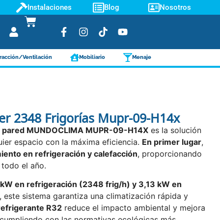
Instalaciones
Blog
Nosotros
racción/Ventilación
Mobiliario
Menaje
ter 2348 Frigorías Mupr-09-H14x
plit pared MUNDOCLIMA MUPR-09-H14X
es la solución
quier espacio con la máxima eficiencia.
En primer lugar
,
iento en refrigeración y calefacción
, proporcionando
todo el año.
 kW en refrigeración (2348 frig/h) y 3,13 kW en
, este sistema garantiza una climatización rápida y
refrigerante R32
reduce el impacto ambiental y mejora
, cumpliendo con las normativas ecológicas más