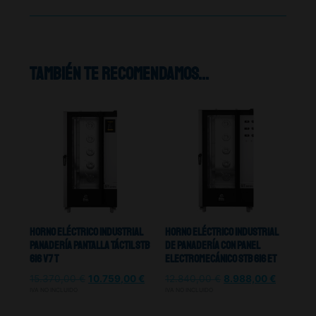
También te recomendamos…
Horno Eléctrico Industrial
Horno Eléctrico Industrial
Panadería Pantalla Táctil Stb
De Panadería Con Panel
616 V7 T
Electromecánico Stb 616 Et
15.370,00
€
10.759,00
€
12.840,00
€
8.988,00
€
IVA NO INCLUIDO
IVA NO INCLUIDO