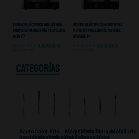
Horno Eléctrico Industrial
Horno Eléctrico Industrial
Mixto De Panadería Táctil Stb
Mixto De Panadería Manual
606 V7
Stb 606 M
6.600,00
€
4.620,00
€
4.450,00
€
3.115,00
€
IVA NO INCLUIDO
IVA NO INCLUIDO
CATEGORÍAS
Acero
Calor
Frio
Maquinaría
Vitrinas
Extracción
Mobiliario
Inoxidable
Industrial
Industrial
Auxiliar
Expositoras
/