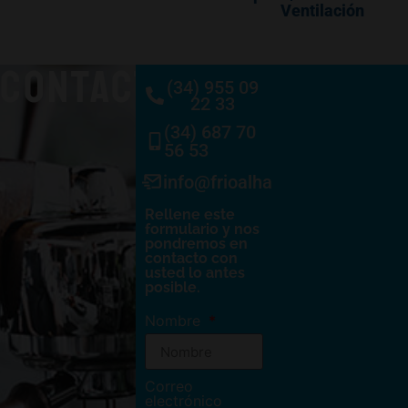
Ventilación
CONTACTO
(34) 955 09
22 33
(34) 687 70
56 53
info@frioalhambra.com
Rellene este
formulario y nos
pondremos en
contacto con
usted lo antes
posible.
Nombre
Correo
electrónico