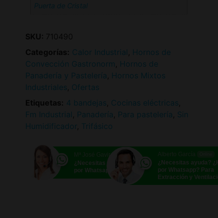
Puerta de Cristal
SKU:
710490
Categorías:
Calor Industrial
,
Hornos de
Convección Gastronorm
,
Hornos de
Panadería y Pastelería
,
Hornos Mixtos
Industriales
,
Ofertas
Etiquetas:
4 bandejas
,
Cocinas eléctricas
,
Fm Industrial
,
Panadería
,
Para pastelería
,
Sin
Humidificador
,
Trifásico
Alberto García
Mª José Gavira
Online
Online
¿Necesitas ayuda? 
¿Necesitas ayuda? ¿Hablamos
por Whatsapp? Para
por Whatsapp?
Extracción y Ventilac