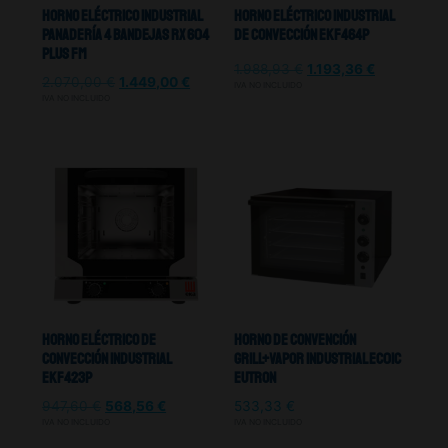
Horno Eléctrico Industrial
Horno Eléctrico Industrial
Panadería 4 Bandejas RX 604
De Convección EKF464P
PLUS FM
1.988,93
€
1.193,36
€
2.070,00
€
1.449,00
€
IVA NO INCLUIDO
IVA NO INCLUIDO
Horno Eléctrico De
Horno De Convención
Convección Industrial
Grill+Vapor Industrial EC01C
Ekf423p
Eutron
947,60
€
568,56
€
533,33
€
IVA NO INCLUIDO
IVA NO INCLUIDO