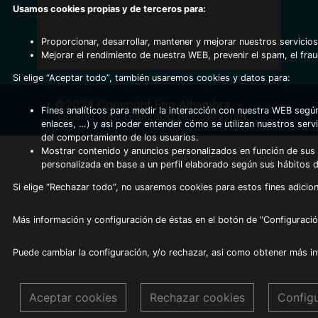
Usamos cookies propias y de terceros para:
Proporcionar, desarrollar, mantener y mejorar nuestros servicios
Mejorar el rendimiento de nuestra WEB, prevenir el spam, el fra
Si elige “Aceptar todo”, también usaremos cookies y datos para:
©2024 Copyright Frio Alhambra
-
Fines analíticos para medir la interacción con nuestra WEB según
Diseño web realizado por Servynet
enlaces, …) y asi poder entender cómo se utilizan nuestros serv
del comportamiento de los usuarios.
Mostrar contenido y anuncios personalizados en función de sus a
personalizada en base a un perfil elaborado según sus hábitos 
Si elige “Rechazar todo”, no usaremos cookies para estos fines adicion
Más información y configuración de éstas en el botón de "Configuració
Puede cambiar la configuración, y/o rechazar, asi como obtener más i
Aceptar cookies
Rechazar cookies
Config