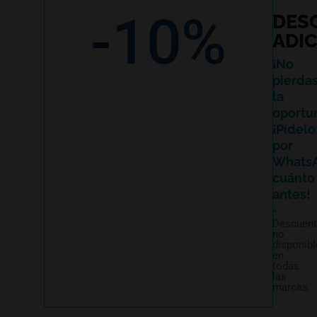
-10%
DES
ADI
¡No
pierda
la
oportu
¡Pídelo
por
Whats
cuánto
antes!
*
Descuen
no
disponibl
en
todas
las
marcas.