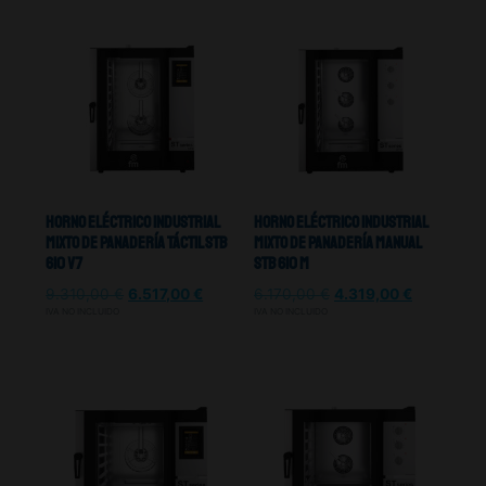
Horno Eléctrico Industrial
Horno Eléctrico Industrial
Mixto De Panadería Táctil Stb
Mixto De Panadería Manual
610 V7
Stb 610 M
9.310,00
€
6.517,00
€
6.170,00
€
4.319,00
€
IVA NO INCLUIDO
IVA NO INCLUIDO