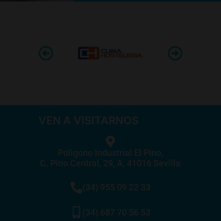
VEN A VISITARNOS
Poligono Industrial El Pino,
C. Pino Central, 29, A, 41016 Sevilla
(34) 955 09 22 33
(34) 687 70 56 53