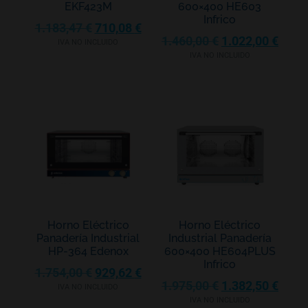
EKF423M
600×400 HE603
Infrico
1.183,47
€
710,08
€
1.460,00
€
1.022,00
€
IVA NO INCLUIDO
IVA NO INCLUIDO
Horno Eléctrico
Horno Eléctrico
Panadería Industrial
Industrial Panadería
HP-364 Edenox
600×400 HE604PLUS
Infrico
1.754,00
€
929,62
€
1.975,00
€
1.382,50
€
IVA NO INCLUIDO
IVA NO INCLUIDO