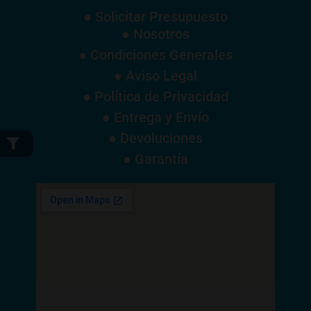
● Solicitar Presupuesto
● Nosotros
● Condiciones Generales
● Aviso Legal
● Política de Privacidad
● Entrega y Envío
● Devoluciones
● Garantía