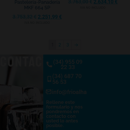
3.763,00
€
2.634,10
€
Pastelería-Panadería
MKF 664 SP
IVA NO INCLUIDO
3.753,32
€
2.251,99
€
IVA NO INCLUIDO
1
2
3
→
CONTACTO
(34) 955 09
22 33
(34) 687 70
56 53
info@frioalhambra.com
Rellene este
formulario y nos
pondremos en
contacto con
usted lo antes
posible.