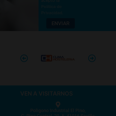
acepto la
Política de
Privacidad
.
ENVIAR
VEN A VISITARNOS
Poligono Industrial El Pino,
C. Pino Central, 29, A, 41016 Sevilla