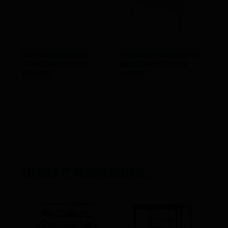
Mesa Mural Con Cubeta Y
Fregadero Gran Capacidad
Estante Fondo 60 Frio
Solo Cuba Gama 700 Sin
Alhambra
estante
Desde
958,72
€
575,23
€
Desde
1.077,44
€
IVA NO INCLUIDO
646,46
€
IVA NO INCLUIDO
También te recomendamos…