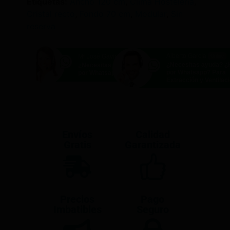
Etiquetas:
Ancho 120 cm
,
Clima Hosteleria
,
Cristal recto
,
Fondo 70 cm
,
Modular
,
Sin
reserva
Alberto García
Mª José Gavira
Online
Online
¿Necesitas ayuda? 
¿Necesitas ayuda? ¿Hablamos
por Whatsapp? Para
por Whatsapp?
Extracción y Ventilac
Envíos
Calidad
Gratis
Garantizada
Precios
Pago
Imbatibles
Seguro