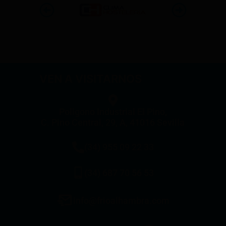
VEN A VISITARNOS
Poligono Industrial El Pino,
C. Pino Central, 29, A, 41016 Sevilla
(34) 955 09 22 33
(34) 687 70 56 53
info@frioalhambra.com