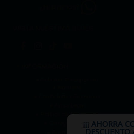
¿Hablamos?
VISITA NUESTRAS REDES
+ INFORMACIÓN
● Solicitar Presupuesto
● Nosotros
● Condiciones Generales
● Aviso Legal
● Política de Privacidad
¡¡¡ AHORRA C
● Entrega y Envío
DESCUENTO A
● Devoluciones