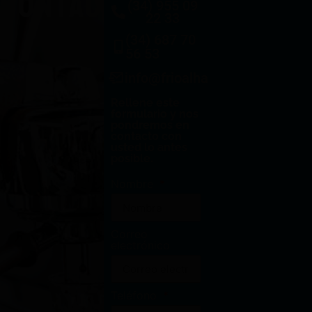
CONTACTO
(34) 955 09
22 33
(34) 687 70
56 53
info@frioalhambra.com
Rellene este
formulario y nos
pondremos en
contacto con
usted lo antes
posible.
Nombre
Correo
electrónico
Teléfono