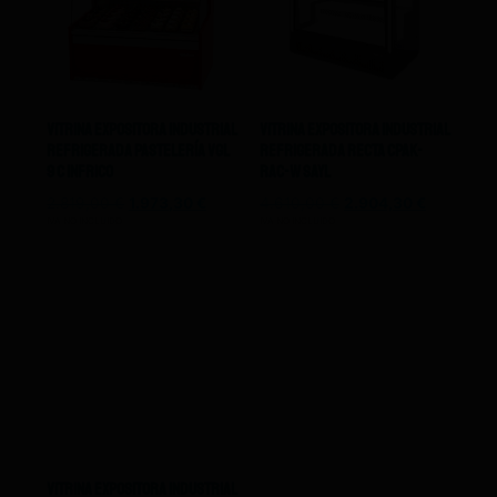
Vitrina Expositora Industrial
Vitrina Expositora Industrial
Refrigerada Pastelería Vgl
Refrigerada Recta CPAK-
9 C Infrico
RAC-W Sayl
2.819,00
€
1.973,30
€
4.610,00
€
2.904,30
€
IVA NO INCLUIDO
IVA NO INCLUIDO
Vitrina Expositora Industrial