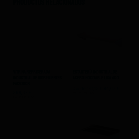
Productos relacionados
Vitrina Refrigerada
Estantería Industrial De
Industrial De Ingredientes
Acero Inoxidable Lisa 400
FA1200CR
Desde
141,12
€
84,67
€
398,37
€
IVA NO INCLUIDO
IVA NO INCLUIDO