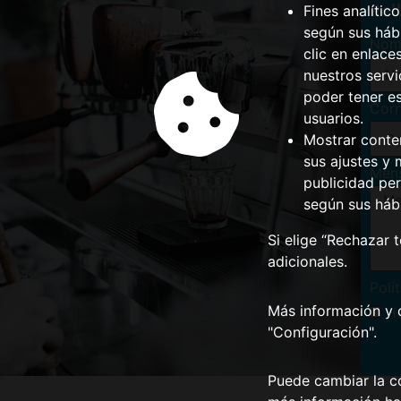
Rel
Fines analític
según sus hábi
Nom
clic en enlace
nuestros serv
poder tener e
Corr
usuarios.
Mostrar conte
sus ajustes y 
Men
publicidad per
según sus háb
Si elige “Rechazar 
adicionales.
Polí
Más información y 
He
"Configuración".
Puede cambiar la co