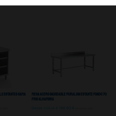
 2 Estantes Gama
Mesa Acero Inoxidable Mural Sin Estante Fondo 70
Frio Alhambra
Desde
328,16
€
196,90
€
NCLUIDO
IVA NO INCLUIDO