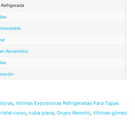
a Refrigerada
llas
inoxidable
nal
 en Recambios
ías
eración
itoras
,
Vitrinas Expositoras Refrigeradas Para Tapas
ristal curvo
,
cuba plana
,
Grupo Remoto
,
Vitrinas gómez