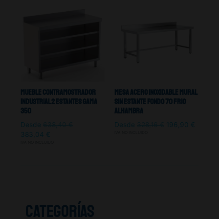
Mueble Contramostrador
Mesa Acero Inoxidable Mural
Industrial 2 Estantes Gama
Sin Estante Fondo 70 Frio
350
Alhambra
Desde
638,40
€
Desde
328,16
€
196,90
€
IVA NO INCLUIDO
383,04
€
IVA NO INCLUIDO
CATEGORÍAS