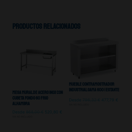
Productos relacionados
Mueble Contramostrador
Industrial Gama 600 1 Estante
Mesa Mural De Acero Inox Con
Cubeta Fondo 60 Frio
Desde
796,32
€
477,79
€
Alhambra
IVA NO INCLUIDO
Desde
868,00
€
520,80
€
IVA NO INCLUIDO