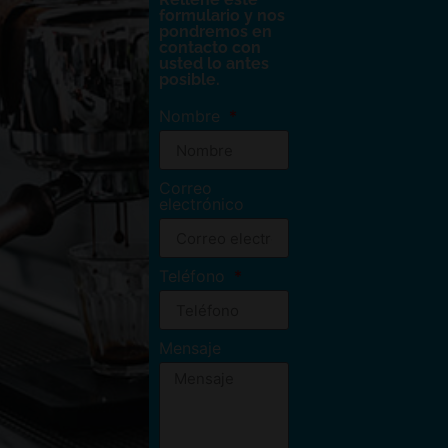
formulario y nos
pondremos en
contacto con
usted lo antes
posible.
Nombre
Correo
electrónico
Teléfono
Mensaje