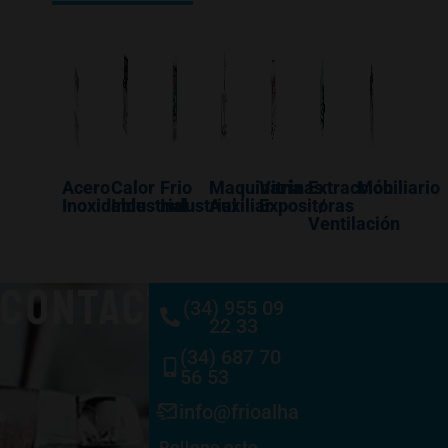
Acero
Calor
Frio
Maquinaría
Vitrinas
Extracción
Mobiliario
Inoxidable
Industrial
Industrial
Auxiliar
Expositoras
/
Ventilación
CONTACTO
(34) 955 09
22 33
(34) 687 70
56 53
info@frioalhambra.com
Rellene este