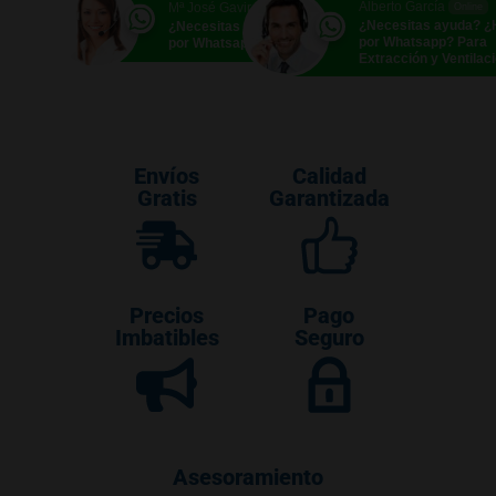
Alberto García
Mª José Gavira
Online
Online
¿Necesitas ayuda? 
¿Necesitas ayuda? ¿Hablamos
por Whatsapp? Para
por Whatsapp?
Extracción y Ventilac
Envíos
Calidad
Gratis
Garantizada
Precios
Pago
Imbatibles
Seguro
Asesoramiento