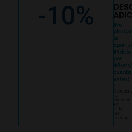
-10%
DES
ADI
¡No
pierda
la
oportu
¡Pídelo
por
Whats
cuánto
antes!
*
Descuen
no
disponibl
en
todas
las
marcas.