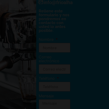
info@frioalhambra.com
Rellene este
formulario y nos
pondremos en
contacto con
usted lo antes
posible.
Nombre
Correo
electrónico
Teléfono
Mensaje