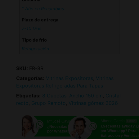
1 Año en Recambios
Plazo de entrega
7-10 Días
Tipo de frio
Refrigeración
SKU:
FR-8R
Categorías:
Vitrinas Expositoras
,
Vitrinas
Expositoras Refrigeradas Para Tapas
Etiquetas:
8 Cubetas
,
Ancho 150 cm
,
Cristal
recto
,
Grupo Remoto
,
Vitrinas gómez 2026
Alberto García
Mª José Gavira
Online
Online
¿Necesitas ayuda? 
¿Necesitas ayuda? ¿Hablamos
por Whatsapp? Para
por Whatsapp?
Extracción y Ventilac