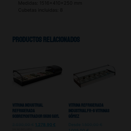
Medidas: 1516x410x250 mm
Cubetas incluidas: 8
Productos relacionados
Vitrina Industrial
Vitrina Refrigerada
Refrigerada
Industrial FR-8 Vitrinas
Sobremostrador SK8S Sayl
Gómez
2.030,00
€
1.278,90
€
Desde
1.500,00
€
IVA NO INCLUIDO
1.005,00
€