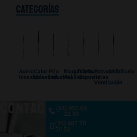
CATEGORÍAS
Acero
Calor
Frio
Maquinaría
Vitrinas
Extracción
Mobiliario
Inoxidable
Industrial
Industrial
Auxiliar
Expositoras
/
Ventilación
CONTACTO
(34) 955 09
22 33
(34) 687 70
56 53