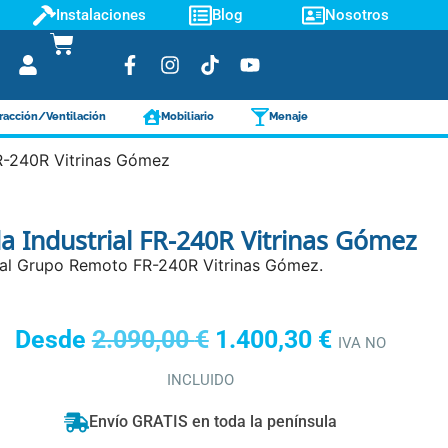
Instalaciones
Blog
Nosotros
racción/Ventilación
Mobiliario
Menaje
 FR-240R Vitrinas Gómez
da Industrial FR-240R Vitrinas Gómez
trial Grupo Remoto FR-240R Vitrinas Gómez.
Desde
2.090,00
€
1.400,30
€
IVA NO
INCLUIDO
Envío GRATIS en toda la península