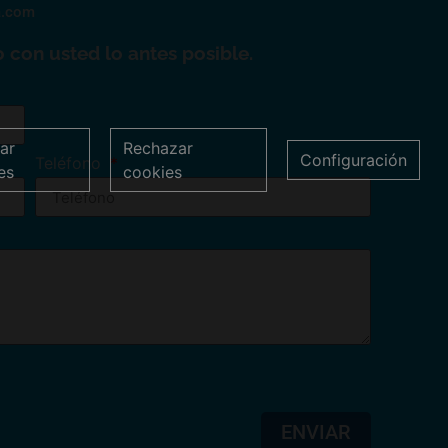
a.com
 con usted lo antes posible.
ar
Rechazar
Configuración
Teléfono
es
cookies
ENVIAR