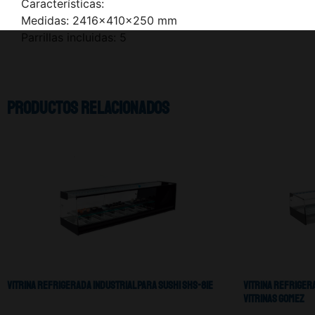
Características:
Medidas: 2416x410x250 mm
Parrillas incluidas: 5
Productos relacionados
Vitrina Refrigerada Industrial Para Sushi SHS-8IE
Vitrina Refriger
Vitrinas Gomez