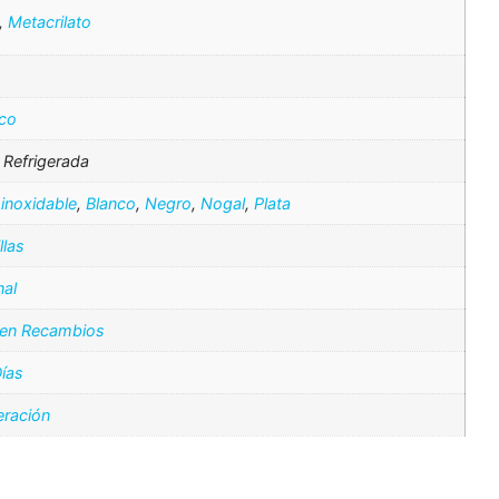
,
Metacrilato
ico
a Refrigerada
inoxidable
,
Blanco
,
Negro
,
Nogal
,
Plata
llas
nal
 en Recambios
ías
eración