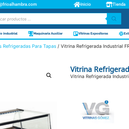
o@frioalhambra.com
Inicio
Tienda
ío industrial
Maquinaria Auxiliar
Vitrinas Expositoras
Ext
as Refrigeradas Para Tapas
/ Vitrina Refrigerada Industrial
Vitrina Refrigera
Vitrina Refrigerada Indus