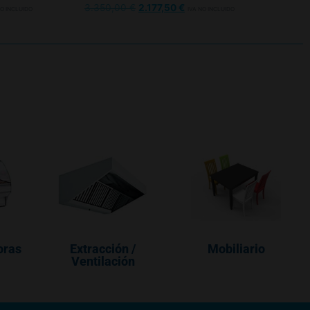
3.350,00
€
2.177,50
€
NO INCLUIDO
IVA NO INCLUIDO
oras
Extracción /
Mobiliario
Ventilación