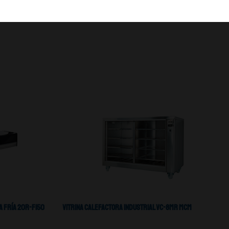
a Fría 20R-F150
Vitrina Calefactora Industrial VC-8MR MCM