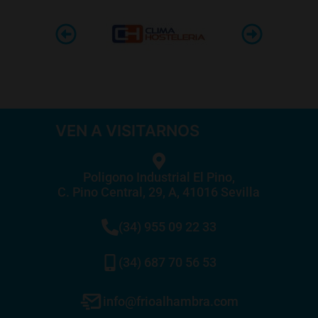
VEN A VISITARNOS
Poligono Industrial El Pino,
C. Pino Central, 29, A, 41016 Sevilla
(34) 955 09 22 33
(34) 687 70 56 53
info@frioalhambra.com