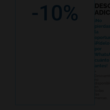
-10%
DES
ADI
¡No
pierda
la
oportu
¡Pídelo
por
Whats
cuánto
antes!
*
Descuen
no
disponibl
en
todas
las
marcas.