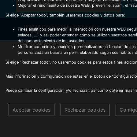
Mejorar el rendimiento de nuestra WEB, prevenir el spam, el fra
Si elige “Aceptar todo”, también usaremos cookies y datos para:
©2024 Copyright Frio Alhambra
-
Fines analíticos para medir la interacción con nuestra WEB según
Diseño web realizado por Servynet
enlaces, …) y asi poder entender cómo se utilizan nuestros serv
del comportamiento de los usuarios.
Mostrar contenido y anuncios personalizados en función de sus a
personalizada en base a un perfil elaborado según sus hábitos 
Si elige “Rechazar todo”, no usaremos cookies para estos fines adicion
Más información y configuración de éstas en el botón de "Configuració
Puede cambiar la configuración, y/o rechazar, asi como obtener más i
Aceptar cookies
Rechazar cookies
Config