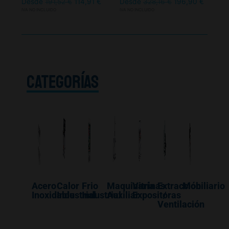
Desde
191,52
€
114,91
€
Desde
328,16
€
196,90
€
IVA NO INCLUIDO
IVA NO INCLUIDO
CATEGORÍAS
Acero
Calor
Frio
Maquinaría
Vitrinas
Extracción
Mobiliario
Inoxidable
Industrial
Industrial
Auxiliar
Expositoras
/
Ventilación