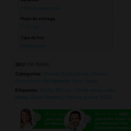
1 Año en Recambios
Plazo de entrega
7-10 Días
Tipo de frio
Refrigeración
SKU:
FR-150ER
Categorías:
Vitrinas Expositoras
,
Vitrinas
Expositoras Refrigeradas Para Tapas
Etiquetas:
Ancho 150 cm
,
Cristal recto
,
cuba
plana
,
Grupo Remoto
,
Vitrinas gómez 2026
Alberto García
Mª José Gavira
Online
Online
¿Necesitas ayuda? 
¿Necesitas ayuda? ¿Hablamos
por Whatsapp? Para
por Whatsapp?
Extracción y Ventilac