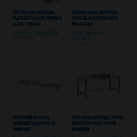
Fry Top A Gas Industrial
Campana Mural Industrial
Placa Rectificada Unisnack
Techo Bajo Elevable Gama
FL-150/7 Mainho
800 Aisi 304
6.949,00
€
5.211,75
€
Desde
566,63
€
IVA NO INCLUIDO
339,98
€
IVA NO INCLUIDO
Estantería De Acero
Mesa Acero Inoxidable Mural
Inoxidable Industrial De
Sin Estante Fondo 70 Frio
Tubos 400
Alhambra