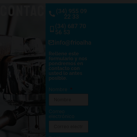
CONTACTO
(34) 955 09
22 33
(34) 687 70
56 53
info@frioalhambra.com
Rellene este
formulario y nos
pondremos en
contacto con
usted lo antes
posible.
Nombre
Correo
electrónico