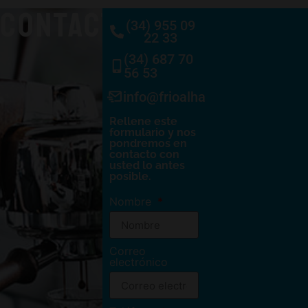
CONTACTO
(34) 955 09
22 33
(34) 687 70
56 53
info@frioalhambra.com
Rellene este
formulario y nos
pondremos en
contacto con
usted lo antes
posible.
Nombre
Correo
electrónico