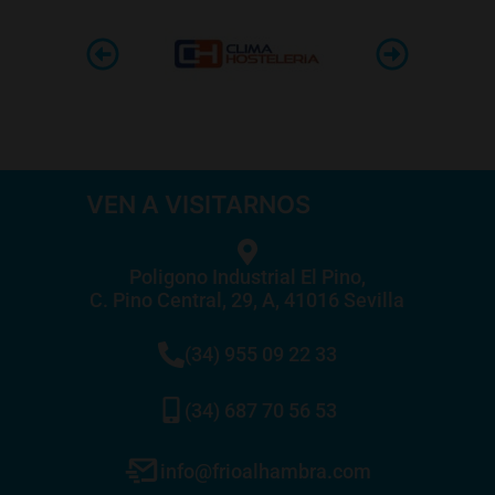
VEN A VISITARNOS
Poligono Industrial El Pino,
C. Pino Central, 29, A, 41016 Sevilla
(34) 955 09 22 33
(34) 687 70 56 53
info@frioalhambra.com