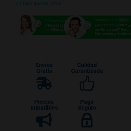
Vitrinas gómez 2026
Alberto García
Mª José Gavira
Online
Online
¿Necesitas ayuda? 
¿Necesitas ayuda? ¿Hablamos
por Whatsapp? Para
por Whatsapp?
Extracción y Ventilac
Envíos
Calidad
Gratis
Garantizada
Precios
Pago
Imbatibles
Seguro