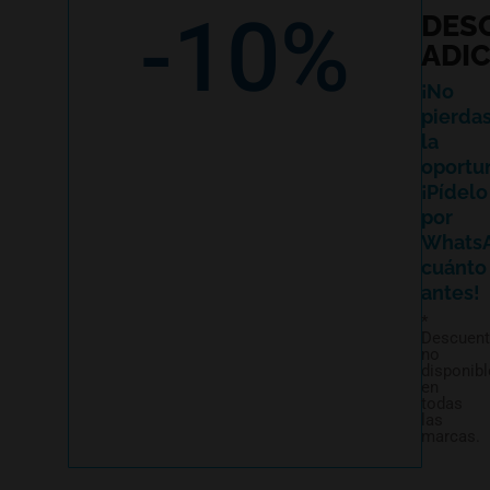
-10%
DES
ADI
¡No
pierda
la
oportu
¡Pídelo
por
Whats
cuánto
antes!
*
Descuen
no
disponibl
en
todas
las
marcas.