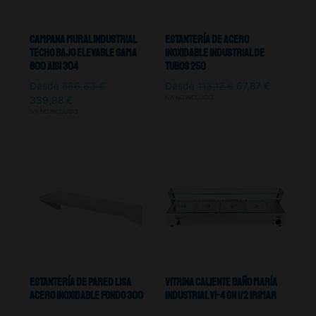
Campana Mural Industrial
Estantería De Acero
Techo Bajo Elevable Gama
Inoxidable Industrial De
800 Aisi 304
Tubos 250
Desde
566,63
€
Desde
113,12
€
67,87
€
IVA NO INCLUIDO
339,98
€
IVA NO INCLUIDO
Estantería De Pared Lisa
Vitrina Caliente Baño María
Acero Inoxidable Fondo 300
Industrial VI-4 GN 1/2 Irimar