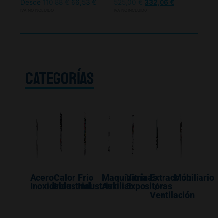
Desde
110,88
€
66,53
€
525,00
€
332,06
€
IVA NO INCLUIDO
IVA NO INCLUIDO
CATEGORÍAS
Acero
Calor
Frio
Maquinaría
Vitrinas
Extracción
Mobiliario
Inoxidable
Industrial
Industrial
Auxiliar
Expositoras
/
Ventilación