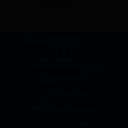
VEN A VISITARNOS
Poligono Industrial El Pino,
C. Pino Central, 29, A, 41016 Sevilla
(34) 955 09 22 33
(34) 687 70 56 53
info@frioalhambra.com