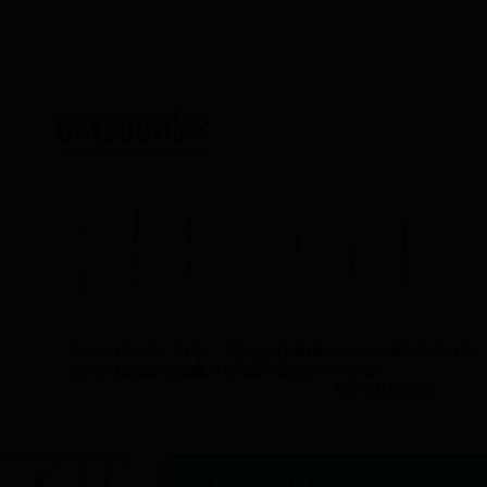
CATEGORÍAS
Acero
Calor
Frio
Maquinaría
Vitrinas
Extracción
Mobiliario
Inoxidable
Industrial
Industrial
Auxiliar
Expositoras
/
Ventilación
CONTACTO
(34) 955 09