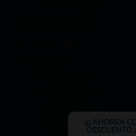
¿Hablamos?
VISITA NUESTRAS REDES
+ INFORMACIÓN
● Solicitar Presupuesto
● Nosotros
● Condiciones Generales
● Aviso Legal
● Política de Privacidad
¡¡¡ AHORRA C
● Entrega y Envío
DESCUENTO A
● Devoluciones