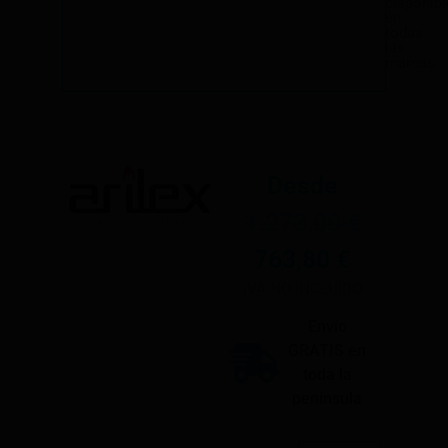
disponibl
en
todas
las
marcas.
Desde
1.273,00
€
763,80
€
IVA NO INCLUIDO
Envío
GRATIS en
toda la
península