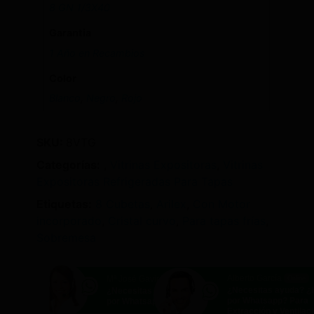
8 GN 1/3X40
Garantia
1 Año en Recambios
Color
Blanco
,
Negro
,
Rojo
SKU:
8VTG
Categorías:
,
Vitrinas Expositoras
,
Vitrinas
Expositoras Refrigeradas Para Tapas
Etiquetas:
8 Cubetas
,
Arilex
,
Con Motor
incorporado
,
Cristal curvo
,
Para tapas frías
,
Sobremesa
Alberto García
Mª José Gavira
Online
Online
¿Necesitas ayuda? 
¿Necesitas ayuda? ¿Hablamos
por Whatsapp? Para
por Whatsapp?
Extracción y Ventilac