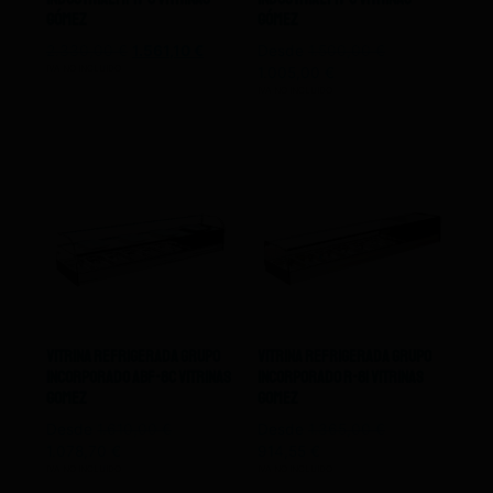
Gómez
Gómez
2.330,00
€
1.561,10
€
Desde
1.500,00
€
IVA NO INCLUIDO
1.005,00
€
IVA NO INCLUIDO
Vitrina Refrigerada Grupo
Vitrina Refrigerada Grupo
Incorporado ABF-8C Vitrinas
Incorporado R-8I Vitrinas
Gomez
Gomez
Desde
1.610,00
€
Desde
1.365,00
€
1.078,70
€
914,55
€
IVA NO INCLUIDO
IVA NO INCLUIDO