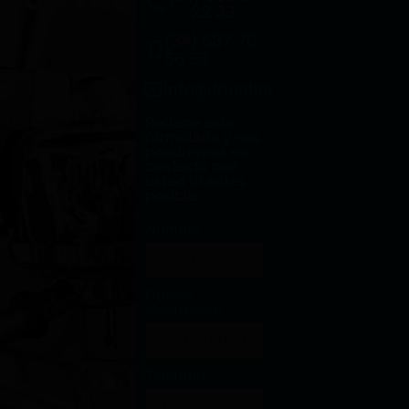
22 33
(34) 687 70
56 53
info@frioalhambra.com
Rellene este
formulario y nos
pondremos en
contacto con
usted lo antes
posible.
Nombre
Correo
electrónico
Teléfono