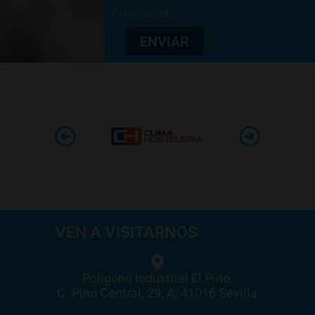
Privacidad
.
ENVIAR
VEN A VISITARNOS
Poligono Industrial El Pino,
C. Pino Central, 29, A, 41016 Sevilla