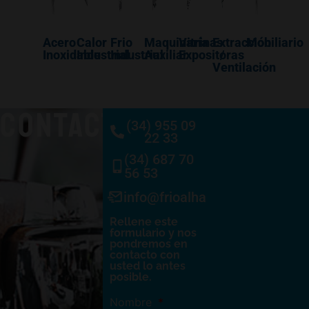
Acero
Calor
Frio
Maquinaría
Vitrinas
Extracción
Mobiliario
Inoxidable
Industrial
Industrial
Auxiliar
Expositoras
/
Ventilación
CONTACTO
(34) 955 09
22 33
(34) 687 70
56 53
info@frioalhambra.com
Rellene este
formulario y nos
pondremos en
contacto con
usted lo antes
posible.
Nombre