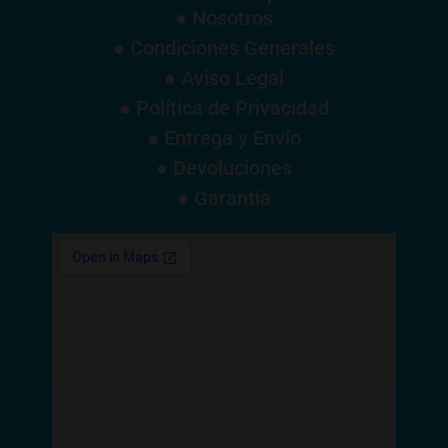
● Nosotros
● Condiciones Generales
● Aviso Legal
● Política de Privacidad
● Entrega y Envío
● Devoluciones
● Garantía