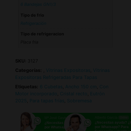
6 Bandejas GN1/3
Tipo de frio
Refrigeración
Tipo de refrigeracion
Placa fria
SKU:
3127
Categorías:
,
Vitrinas Expositoras
,
Vitrinas
Expositoras Refrigeradas Para Tapas
Etiquetas:
6 Cubetas
,
Ancho 150 cm
,
Con
Motor incorporado
,
Cristal recto
,
Eutrón
2025
,
Para tapas frías
,
Sobremesa
Alberto García
Mª José Gavira
Online
Online
¿Necesitas ayuda? 
¿Necesitas ayuda? ¿Hablamos
por Whatsapp? Para
por Whatsapp?