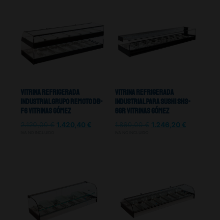
Vitrina Refrigerada
Vitrina Refrigerada
Industrial Grupo Remoto DB-
Industrial Para Sushi SHS-
F6 Vitrinas Gómez
6GR Vitrinas Gómez
2.120,00
€
1.420,40
€
1.860,00
€
1.246,20
€
IVA NO INCLUIDO
IVA NO INCLUIDO