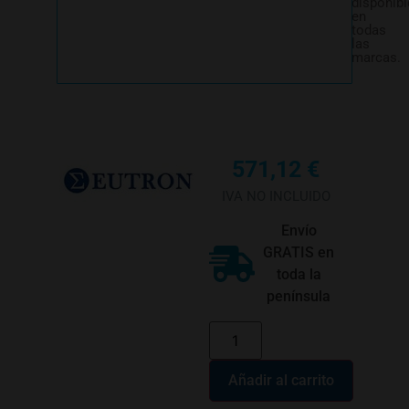
disponibl
en
todas
las
marcas.
571,12
€
IVA NO INCLUIDO
Envío
GRATIS en
toda la
península
Añadir al carrito