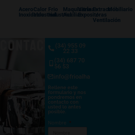
Acero
Calor
Frio
Maquinaría
Vitrinas
Extracción
Mobiliario
Inoxidable
Industrial
Industrial
Auxiliar
Expositoras
/
Ventilación
CONTACTO
(34) 955 09
22 33
(34) 687 70
56 53
info@frioalhambra.com
Rellene este
formulario y nos
pondremos en
contacto con
usted lo antes
posible.
Nombre