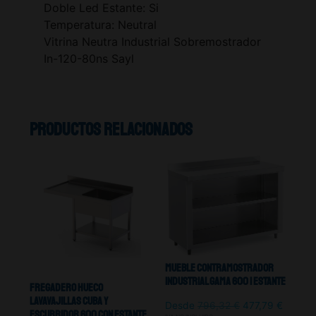
Doble Led Estante: Si
Temperatura: Neutral
Vitrina Neutra Industrial Sobremostrador
In-120-80ns Sayl
Productos relacionados
Mueble Contramostrador
Industrial Gama 600 1 Estante
Fregadero Hueco
Lavavajillas Cuba y
Desde
796,32
€
477,79
€
Escurridor 600 Con Estante