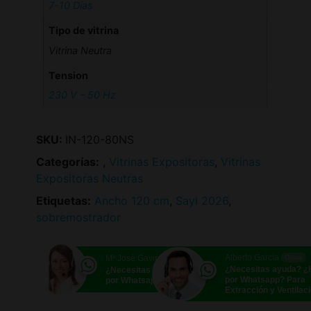
7-10 Días
Tipo de vitrina
Vitrina Neutra
Tension
230 V – 50 Hz
SKU:
IN-120-80NS
Categorías:
,
Vitrinas Expositoras
,
Vitrinas
Expositoras Neutras
Etiquetas:
Ancho 120 cm
,
Sayl 2026
,
sobremostrador
Alberto García
Mª José Gavira
Online
Online
¿Necesitas ayuda? 
¿Necesitas ayuda? ¿Hablamos
por Whatsapp? Para
por Whatsapp?
Extracción y Ventilac