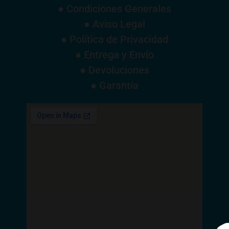
● Condiciones Generales
● Aviso Legal
● Política de Privacidad
● Entrega y Envío
● Devoluciones
● Garantía