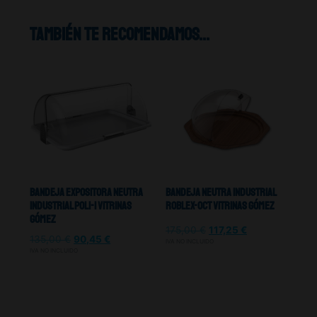
También te recomendamos…
Bandeja Expositora Neutra
Bandeja Neutra Industrial
Industrial Poli-1 Vitrinas
ROBLEX-OCT Vitrinas Gómez
Gómez
175,00
€
117,25
€
135,00
€
90,45
€
IVA NO INCLUIDO
IVA NO INCLUIDO