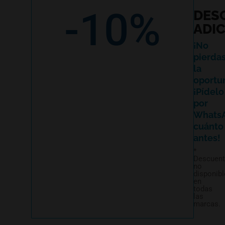
-10%
DES
ADI
¡No
pierda
la
oportu
¡Pídelo
por
Whats
cuánto
antes!
*
Descuen
no
disponibl
en
todas
las
marcas.