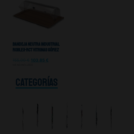
Bandeja Neutra Industrial
ROBLEX-RCT Vitrinas Gómez
155,00
€
103,85
€
IVA NO INCLUIDO
CATEGORÍAS