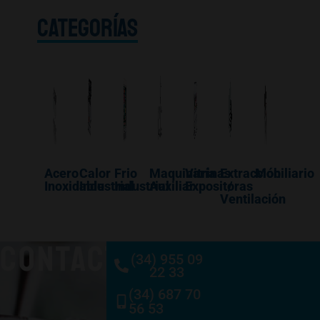
CATEGORÍAS
Acero
Calor
Frio
Maquinaría
Vitrinas
Extracción
Mobiliario
Inoxidable
Industrial
Industrial
Auxiliar
Expositoras
/
Ventilación
CONTACTO
(34) 955 09
22 33
(34) 687 70
56 53