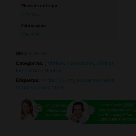
Plazo de entrega
7-10 Días
Fabricacion
Nacional
SKU:
STP-120
Categorías:
,
Vitrinas Expositoras
,
Vitrinas
Expositoras Neutras
Etiquetas:
Ancho 120 cm
,
sobremostrador
,
Vitrinas gómez 2026
Alberto García
Mª José Gavira
Online
Online
¿Necesitas ayuda? 
¿Necesitas ayuda? ¿Hablamos
por Whatsapp? Para
por Whatsapp?
Extracción y Ventilac