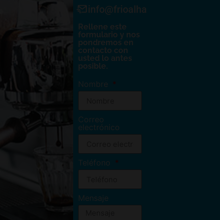
info@frioalhambra.com
Rellene este
formulario y nos
pondremos en
contacto con
usted lo antes
posible.
Nombre
Correo
electrónico
Teléfono
Mensaje