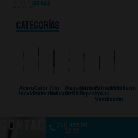
155,00
€
103,85
€
IVA NO INCLUIDO
CATEGORÍAS
Acero
Calor
Frio
Maquinaría
Vitrinas
Extracción
Mobiliario
Inoxidable
Industrial
Industrial
Auxiliar
Expositoras
/
Ventilación
CONTACTO
(34) 955 09
22 33