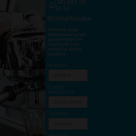
(34) 687 70
56 53
info@frioalhambra.com
Rellene este
formulario y nos
pondremos en
contacto con
usted lo antes
posible.
Nombre
Correo
electrónico
Teléfono
Mensaje