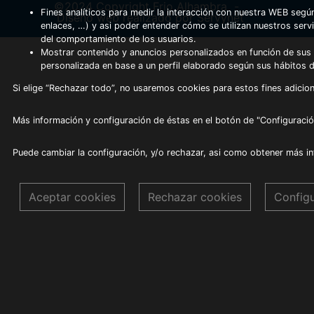
©2024 Copyright Frio Alhambra
-
Fines analíticos para medir la interacción con nuestra WEB según
Diseño web realizado por Servynet
enlaces, …) y asi poder entender cómo se utilizan nuestros serv
del comportamiento de los usuarios.
Mostrar contenido y anuncios personalizados en función de sus a
personalizada en base a un perfil elaborado según sus hábitos 
Si elige “Rechazar todo”, no usaremos cookies para estos fines adicion
Más información y configuración de éstas en el botón de "Configuració
Puede cambiar la configuración, y/o rechazar, asi como obtener más i
Aceptar cookies
Rechazar cookies
Config