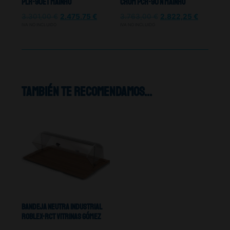
PLR-90ET Mainho
Crom Pcr-90 N Mainho
3.301,00
€
2.475,75
€
3.763,00
€
2.822,25
€
IVA NO INCLUIDO
IVA NO INCLUIDO
También te recomendamos…
Bandeja Neutra Industrial
ROBLEX-RCT Vitrinas Gómez