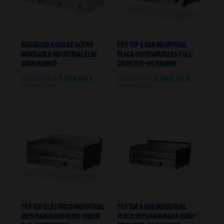
Barbacoa A Gas De Acero
Fry-top A Gas Industrial
Inoxidable Industrial ELBI-
Placa Semiranurada Full-
93GN Mainho
Crom FCR-90 Mainho
2.232,00
€
1.674,00
€
3.017,00
€
2.262,75
€
IVA NO INCLUIDO
IVA NO INCLUIDO
Fry top Eléctrico Industrial
Fry Top A Gas Industrial
Semi Ranurado Euro-Snack
Placa Semi Ranurada Euro-