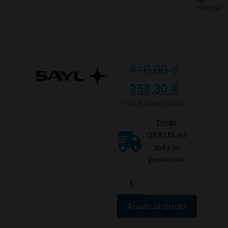
las
marcas.
410,00
€
258,30
€
IVA NO INCLUIDO
Envío
GRATIS en
toda la
península
Añadir al carrito