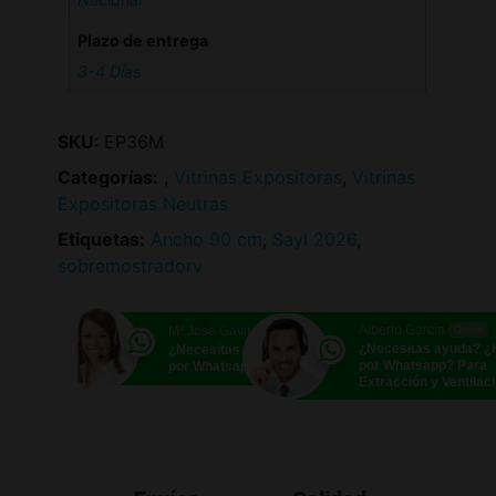
Plazo de entrega
3-4 Días
SKU:
EP36M
Categorías:
,
Vitrinas Expositoras
,
Vitrinas
Expositoras Neutras
Etiquetas:
Ancho 90 cm
,
Sayl 2026
,
sobremostradorv
Alberto García
Mª José Gavira
Online
Online
¿Necesitas ayuda? 
¿Necesitas ayuda? ¿Hablamos
por Whatsapp? Para
por Whatsapp?
Extracción y Ventilac