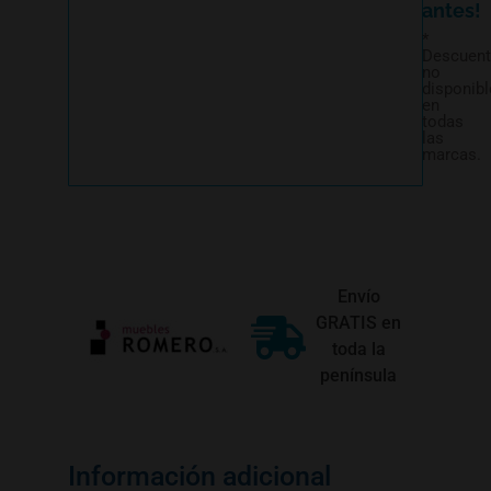
antes!
*
Descuen
no
disponibl
en
todas
las
marcas.
Envío
GRATIS en
toda la
península
Información adicional