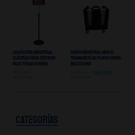
Calefactor Industrial
Carro Industrial Para El
Eléctrico Para Exterior
Transporte De Platos CPPAM-
FA017 Frioalhambra
1832 Edenox
165,00
€
1.030,00
€
545,90
€
IVA NO INCLUIDO
IVA NO INCLUIDO
CATEGORÍAS