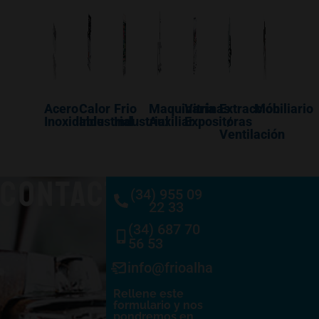
Acero
Calor
Frio
Maquinaría
Vitrinas
Extracción
Mobiliario
Inoxidable
Industrial
Industrial
Auxiliar
Expositoras
/
Ventilación
CONTACTO
(34) 955 09
22 33
(34) 687 70
56 53
info@frioalhambra.com
Rellene este
formulario y nos
pondremos en