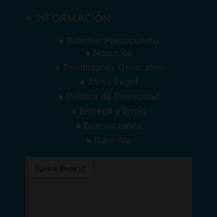
+ INFORMACIÓN
● Solicitar Presupuesto
● Nosotros
● Condiciones Generales
● Aviso Legal
● Política de Privacidad
● Entrega y Envío
● Devoluciones
● Garantía