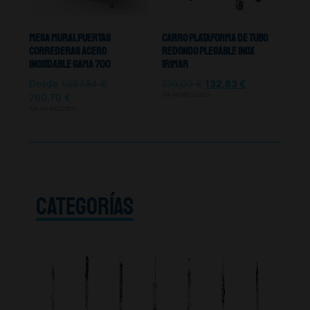
Mesa Mural Puertas
Carro Plataforma De Tubo
Correderas Acero
Redondo Plegable Inox
Inoxidable Gama 700
Irimar
Desde
1.267,84
€
210,00
€
132,83
€
IVA NO INCLUIDO
760,70
€
IVA NO INCLUIDO
CATEGORÍAS