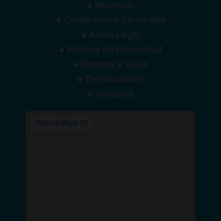
● Nosotros
● Condiciones Generales
● Aviso Legal
● Política de Privacidad
● Entrega y Envío
● Devoluciones
● Garantía