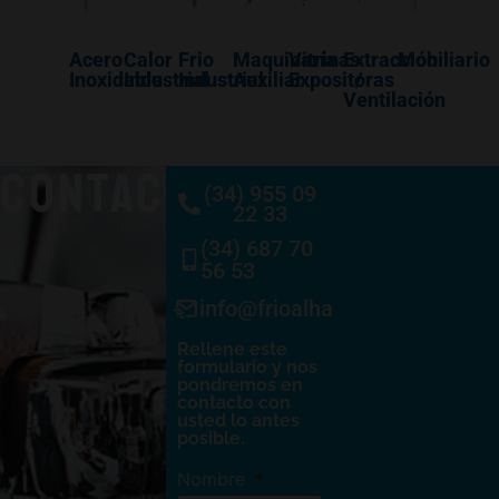
Acero
Calor
Frio
Maquinaría
Vitrinas
Extracción
Mobiliario
Inoxidable
Industrial
Industrial
Auxiliar
Expositoras
/
Ventilación
CONTACTO
(34) 955 09
22 33
(34) 687 70
56 53
info@frioalhambra.com
Rellene este
formulario y nos
pondremos en
contacto con
usted lo antes
posible.
Nombre