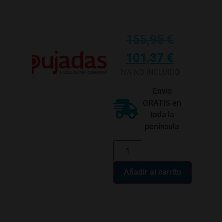
155,95
€
101,37
€
IVA NO INCLUIDO
Envío
GRATIS en
toda la
península
Añadir al carrito