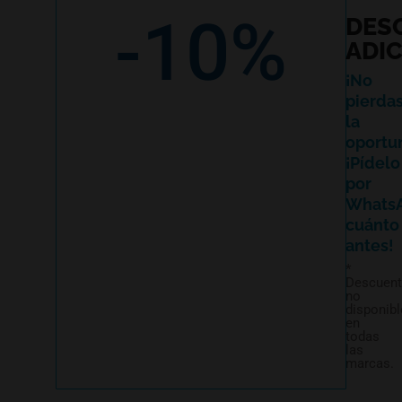
-10%
DES
ADI
¡No
pierda
la
oportu
¡Pídelo
por
Whats
cuánto
antes!
*
Descuen
no
disponibl
en
todas
las
marcas.