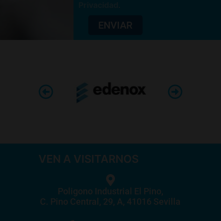
Privacidad
.
ENVIAR
VEN A VISITARNOS
Poligono Industrial El Pino,
C. Pino Central, 29, A, 41016 Sevilla