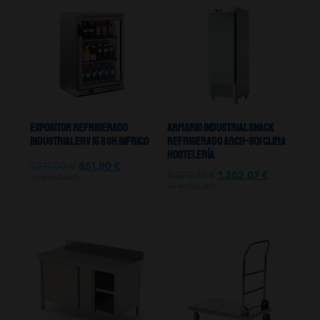
Expositor Refrigerado
Armario Industrial Snack
Industrial Erv 15 II Sh Infrico
Refrigerado Arch-601 Clima
Hostelería
1.217,00
€
851,90
€
2.270,12
€
1.362,07
€
IVA NO INCLUIDO
IVA NO INCLUIDO