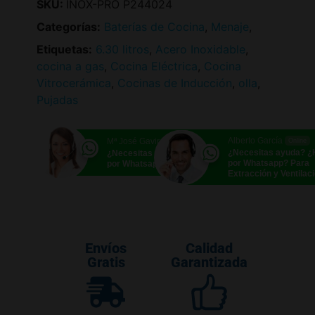
SKU:
INOX-PRO P244024
Categorías:
Baterías de Cocina
,
Menaje
,
Etiquetas:
6.30 litros
,
Acero Inoxidable
,
cocina a gas
,
Cocina Eléctrica
,
Cocina
Vitrocerámica
,
Cocinas de Inducción
,
olla
,
Pujadas
Alberto García
Mª José Gavira
Online
Online
¿Necesitas ayuda? 
¿Necesitas ayuda? ¿Hablamos
por Whatsapp? Para
por Whatsapp?
Extracción y Ventilac
Envíos
Calidad
Gratis
Garantizada