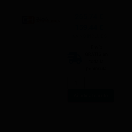
265,74
€
159,44
€
IVA NO INCLUIDO
Envío
GRATIS en
toda la
península
Añadir al carrito