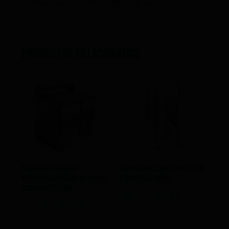
Dimensiones: 410x340x370 mm
Productos relacionados
Mesa Refrigerada
Carro Bandejero Industrial
Industrial Ensaladas Ps900
6 Bandejas Gn 2/1
Clima Hostelería
258,53
€
155,12
€
1.267,93
€
760,76
€
IVA NO INCLUIDO
IVA NO INCLUIDO