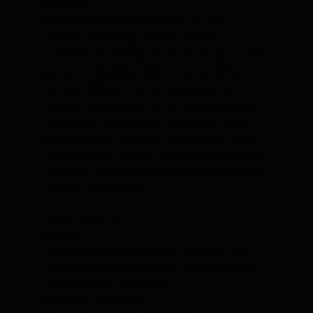
escaldar.
Hecha de acero inoxidable de alta
calidad, esta máquina de perritos
calientes es ideal para el uso en la cocina,
ya que el material tiene una excelente
compatibilidad con los alimentos. El
cilindro está hecho de un vidrio especial
templado, mucho más resistente que el
cristal normal y capaz de soportar altas
temperaturas. Todos los materiales hacen
que este dispositivo sea extremadamente
robusto y duradero.
Características:
Barras: 2
Dimensiones barra (ØxH): 22×230 mm
Dimensiones cuba (ØxH): 220×260 mm
Temperatura: 40-100 °C
Potencia: 0,55 kW