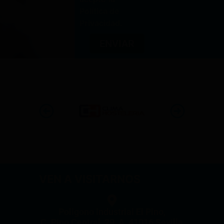
Política de
Privacidad
.
ENVIAR
VEN A VISITARNOS
Poligono Industrial El Pino,
C. Pino Central, 29, A, 41016 Sevilla