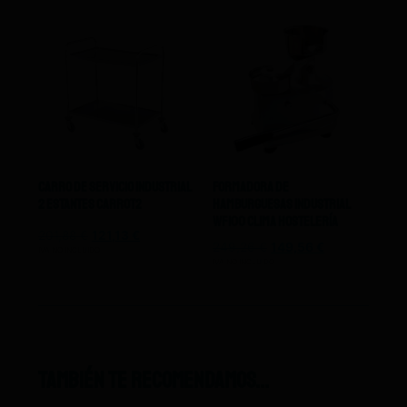
Carro De Servicio Industrial
Formadora De
2 Estantes Carrot2
Hamburguesas Industrial
WF100 Clima Hostelería
201,88
€
121,13
€
249,26
€
149,56
€
IVA NO INCLUIDO
IVA NO INCLUIDO
También te recomendamos…