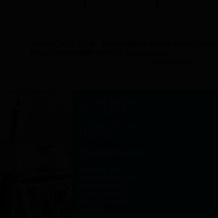
Acero
Calor
Frio
Maquinaría
Vitrinas
Extracción
Mobiliario
Inoxidable
Industrial
Industrial
Auxiliar
Expositoras
/
Ventilación
CONTACTO
(34) 955 09
22 33
(34) 687 70
56 53
info@frioalhambra.com
Rellene este
formulario y nos
pondremos en
contacto con
usted lo antes
posible.