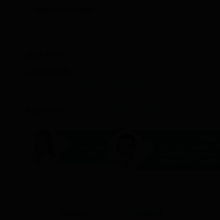
Plazo de entrega
3-4 Días
SKU:
HDW-2
Categorías:
Maquinaria Auxiliar
,
Maquinas
de Perritos Calientes
,
Preparación de
Alimentos
,
Etiquetas:
2 pinchos
,
Clima Hosteleria
Alberto García
Mª José Gavira
Online
Online
¿Necesitas ayuda? 
¿Necesitas ayuda? ¿Hablamos
por Whatsapp? Para
por Whatsapp?
Extracción y Ventilac
Envíos
Calidad