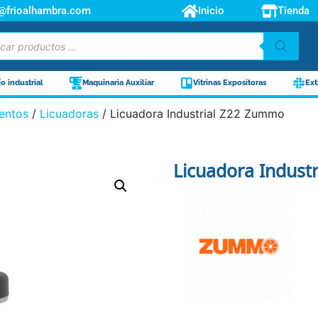
o@frioalhambra.com
Inicio
Tienda
ío industrial
Maquinaria Auxiliar
Vitrinas Expositoras
Ext
entos
/
Licuadoras
/ Licuadora Industrial Z22 Zummo
Licuadora Indust