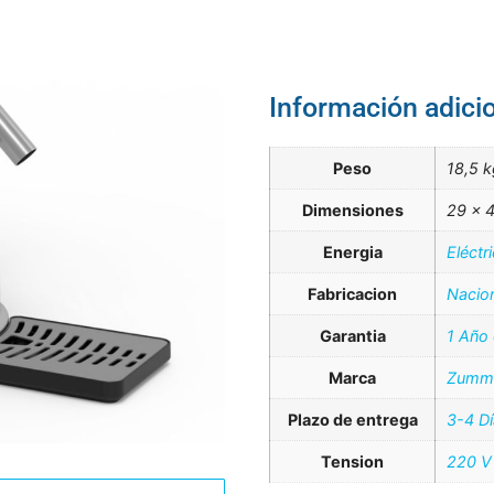
Información adici
Peso
18,5 k
Dimensiones
29 × 4
Energia
Eléctr
Fabricacion
Nacio
Garantia
1 Año
Marca
Zumm
Plazo de entrega
3-4 D
Tension
220 V