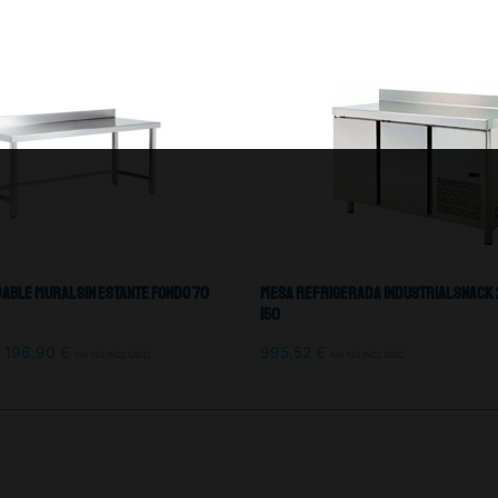
dable Mural Sin Estante Fondo 70
Mesa Refrigerada Industrial Snack 
150
196,90
€
995,52
€
IVA NO INCLUIDO
IVA NO INCLUIDO