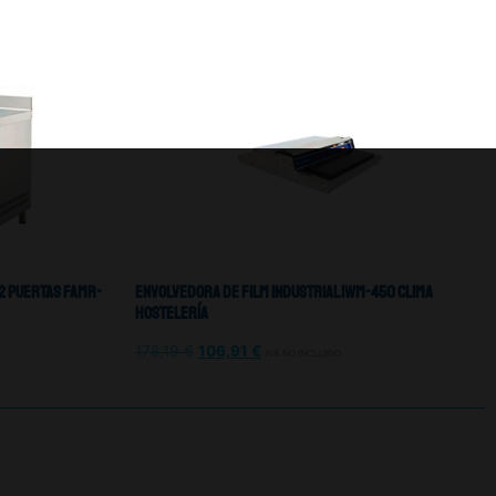
2 Puertas Famr-
Envolvedora De Film Industrial IWM-450 Clima
Hostelería
178,19
€
106,91
€
IVA NO INCLUIDO