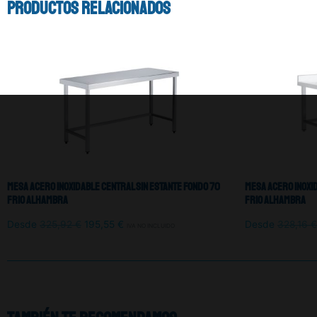
Productos relacionados
Mesa Acero Inoxidable Central Sin Estante Fondo 70
Mesa Acero Inoxi
Frio Alhambra
Frio Alhambra
Desde
325,92
€
195,55
€
Desde
328,16
€
IVA NO INCLUIDO