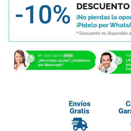
-10%
DESCUENTO 
¡No pierdas la opo
¡Pídelo por Whats
* Descuento no disponible 
Alb
Mª José Gavira
Online
¿N
¿Necesitas ayuda? ¿Hablamos
po
por Whatsapp?
Ext
Envíos
C
Gratis
Gar