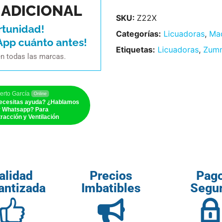
ADICIONAL
SKU:
Z22X
rtunidad!
Categorías:
Licuadoras
,
Maq
App cuánto antes!
Etiquetas:
Licuadoras
,
Zum
en todas las marcas.
erto García
Online
ecesitas ayuda? ¿Hablamos
r Whatsapp? Para
racción y Ventilación
alidad
Precios
Pag
antizada
Imbatibles
Segu