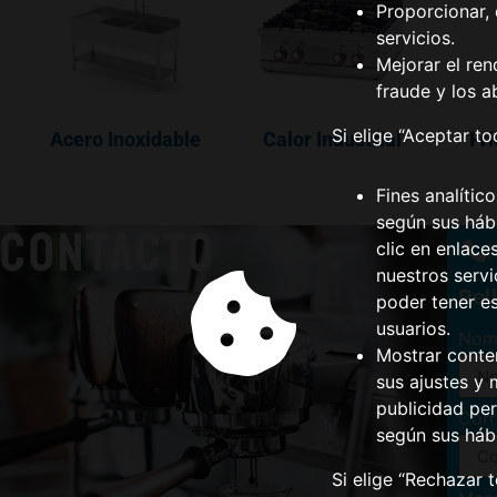
Proporcionar, 
servicios.
Mejorar el ren
fraude y los a
Si elige “Aceptar t
Acero Inoxidable
Calor Industrial
Fri
Fines analític
según sus hábi
CONTACTO
clic en enlace
(
nuestros serv
Rel
poder tener e
usuarios.
Nom
Mostrar conte
sus ajustes y 
publicidad per
Corr
según sus háb
Si elige “Rechazar 