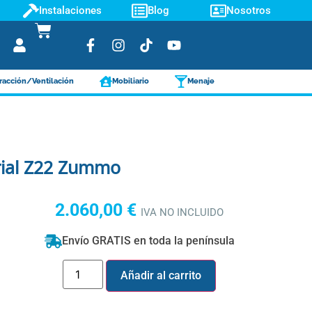
Instalaciones
Blog
Nosotros
racción/Ventilación
Mobiliario
Menaje
rial Z22 Zummo
2.060,00
€
IVA NO INCLUIDO
Envío GRATIS en toda la península
Añadir al carrito