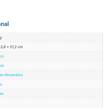
onal
g
3,8 × 51,2 cm
ico
nal
 en Recambios
o
ías