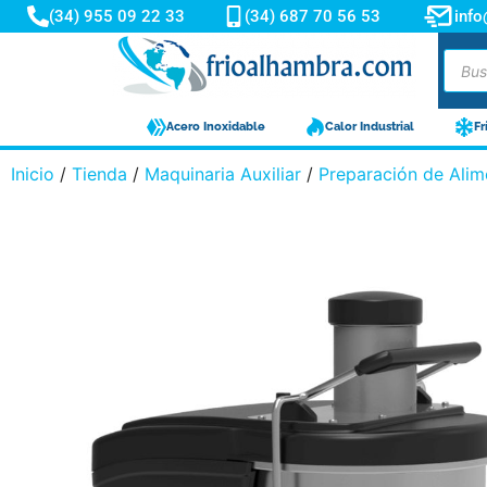
(34) 955 09 22 33
(34) 687 70 56 53
inf
Acero Inoxidable
Calor Industrial
Fr
Inicio
/
Tienda
/
Maquinaria Auxiliar
/
Preparación de Alim