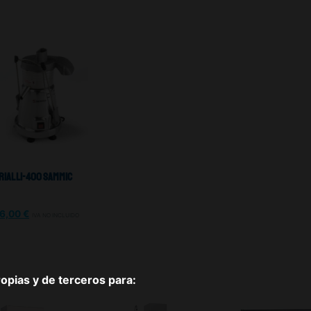
rial LI-400 Sammic
26,00
€
IVA NO INCLUIDO
pias y de terceros para: