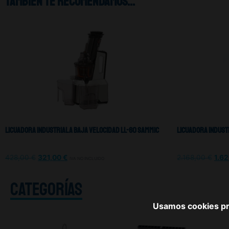
También te recomendamos…
Licuadora Industrial A Baja Velocidad LL-60 Sammic
Licuadora Indust
428,00
€
321,00
€
2.168,00
€
1.6
IVA NO INCLUIDO
CATEGORÍAS
Usamos cookies pro