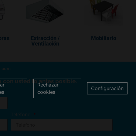
oras
Extracción /
Mobiliario
Ventilación
a.com
 con usted lo antes posible.
ar
Rechazar
Configuración
es
cookies
Teléfono