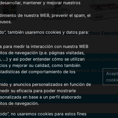
desarrollar, mantener y mejorar nuestros
dimiento de nuestra WEB, prevenir el spam, el
busos.
odo”, también usaremos cookies y datos para:
o Industrial
Maquinaría Auxiliar
Vitrinas Exposit
os para medir la interacción con nuestra WEB
tos de navegación (p.e. páginas visitadas,
s, …) y asi poder entender cómo se utilizan
34) 955 09 22 33
(34) 687 70 56 53
info@frioalhambr
icios y mejorar su calidad, como también
lene este formulario y nos pondremos en contacto
stadísticas del comportamiento de los
Acept
cooki
bre
nido y anuncios personalizados en función de
medir su eficacia para poder mostrarle
sonalizada en base a un perfil elaborado
eo electrónico
itos de navegación.
todo”, no usaremos cookies para estos fines