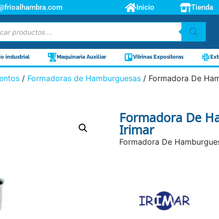
o@frioalhambra.com
Inicio
Tienda
ío industrial
Maquinaria Auxiliar
Vitrinas Expositoras
Ext
entos
/
Formadoras de Hamburguesas
/ Formadora De Hamb
Formadora De Ha
Irimar
Formadora De Hamburguesas