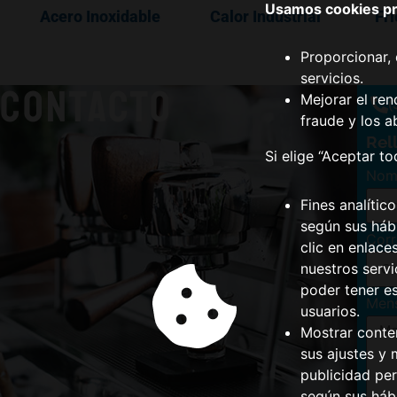
Usamos cookies pro
Acero Inoxidable
Calor Industrial
Fri
Proporcionar, 
servicios.
CONTACTO
Mejorar el ren
(
fraude y los a
Rel
Si elige “Aceptar t
Nom
Fines analític
según sus hábi
Corr
clic en enlace
nuestros serv
poder tener e
Men
usuarios.
Mostrar conte
sus ajustes y 
publicidad per
según sus háb