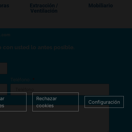
oras
Extracción /
Mobiliario
Ventilación
a.com
 con usted lo antes posible.
Teléfono
ar
Rechazar
Configuración
es
cookies