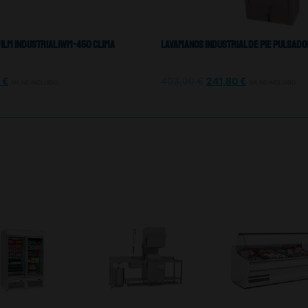
ilm Industrial IWM-450 Clima
Lavamanos Industrial De Pie Pulsad
1
€
403,00
€
241,80
€
IVA NO INCLUIDO
IVA NO INCLUIDO