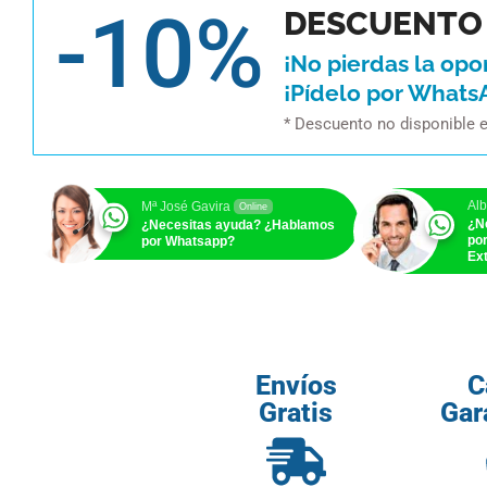
-10%
DESCUENTO 
¡No pierdas la opo
¡Pídelo por Whats
* Descuento no disponible 
Alb
Mª José Gavira
Online
¿N
¿Necesitas ayuda? ¿Hablamos
po
por Whatsapp?
Ext
Envíos
C
Gratis
Gar