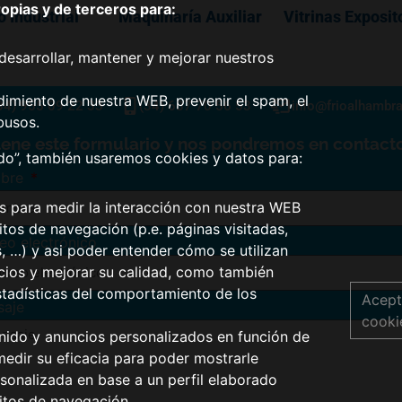
pias y de terceros para:
o Industrial
Maquinaría Auxiliar
Vitrinas Exposit
desarrollar, mantener y mejorar nuestros
dimiento de nuestra WEB, prevenir el spam, el
34) 955 09 22 33
(34) 687 70 56 53
info@frioalhambr
busos.
lene este formulario y nos pondremos en contacto
odo”, también usaremos cookies y datos para:
bre
os para medir la interacción con nuestra WEB
tos de navegación (p.e. páginas visitadas,
eo electrónico
s, …) y asi poder entender cómo se utilizan
icios y mejorar su calidad, como también
stadísticas del comportamiento de los
Acept
saje
cooki
nido y anuncios personalizados en función de
medir su eficacia para poder mostrarle
sonalizada en base a un perfil elaborado
itos de navegación.