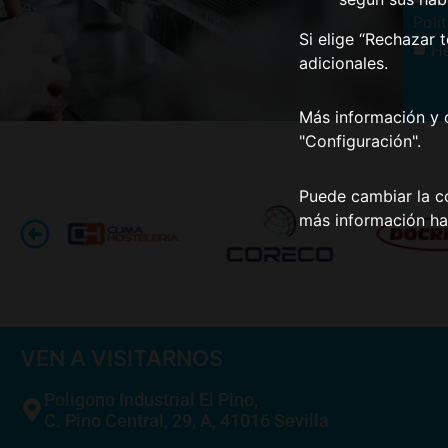
Polí
Si elige “Rechazar 
He
adicionales.
Más información y 
"Configuración".
Puede cambiar la co
más información ha
VEN A VISITARNOS
Poligono Industrial El Pino,
C. Pino Central, 29, A, 41016 Sevilla