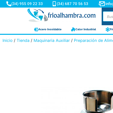
(34) 955 09 22 33
(34) 687 70 56 53
inf
Acero Inoxidable
Calor Industrial
Fr
Inicio
/
Tienda
/
Maquinaria Auxiliar
/
Preparación de Alim