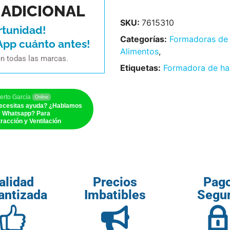
ADICIONAL
SKU:
7615310
rtunidad!
Categorías:
Formadoras de
App cuánto antes!
Alimentos
,
en todas las marcas.
Etiquetas:
Formadora de h
erto García
Online
ecesitas ayuda? ¿Hablamos
r Whatsapp? Para
racción y Ventilación
alidad
Precios
Pag
antizada
Imbatibles
Segu