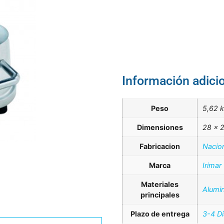
Información adici
Peso
5,62 
Dimensiones
28 × 
Fabricacion
Nacio
Marca
Irimar
Materiales
Alumin
principales
Plazo de entrega
3-4 D