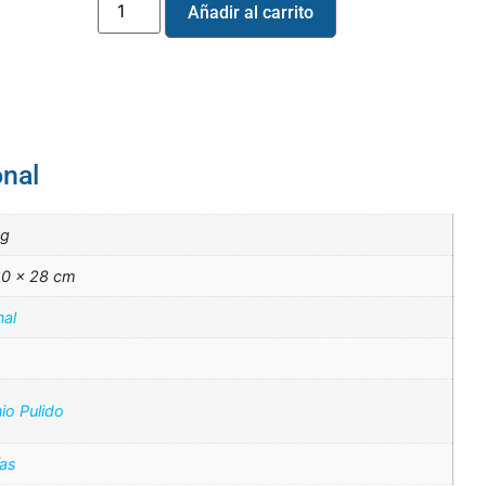
Añadir al carrito
onal
kg
20 × 28 cm
nal
io Pulido
ías