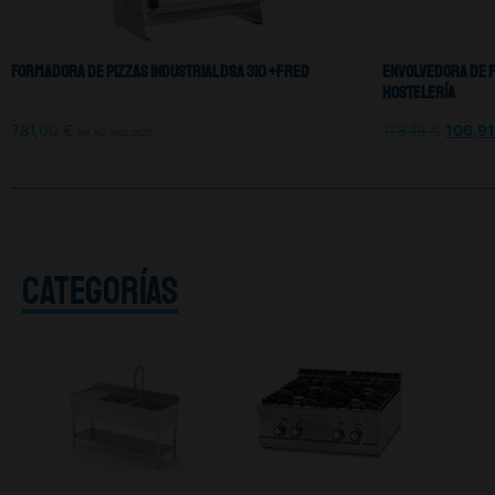
Formadora De Pizzas Industrial DSA 310 +Fred
Envolvedora De F
Hostelería
781,00
€
178,19
€
106,9
IVA NO INCLUIDO
CATEGORÍAS