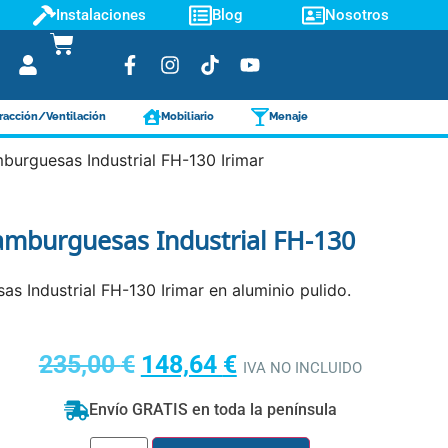
Instalaciones
Blog
Nosotros
racción/Ventilación
Mobiliario
Menaje
urguesas Industrial FH-130 Irimar
mburguesas Industrial FH-130
 Industrial FH-130 Irimar en aluminio pulido.
235,00
€
148,64
€
IVA NO INCLUIDO
Envío GRATIS en toda la península