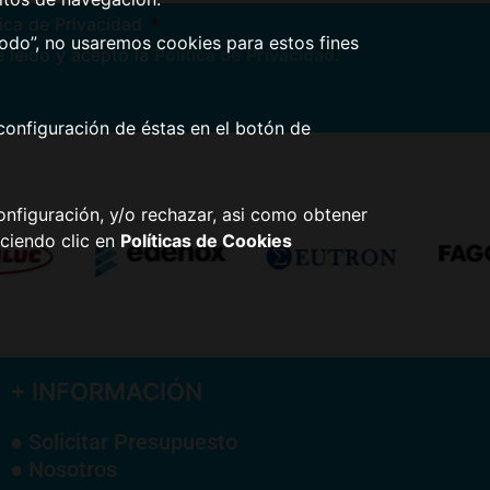
tica de Privacidad
todo”, no usaremos cookies para estos fines
 leído y acepto la
Política de Privacidad
.
configuración de éstas en el botón de
nfiguración, y/o rechazar, asi como obtener
ciendo clic en
Políticas de Cookies
+ INFORMACIÓN
● Solicitar Presupuesto
● Nosotros