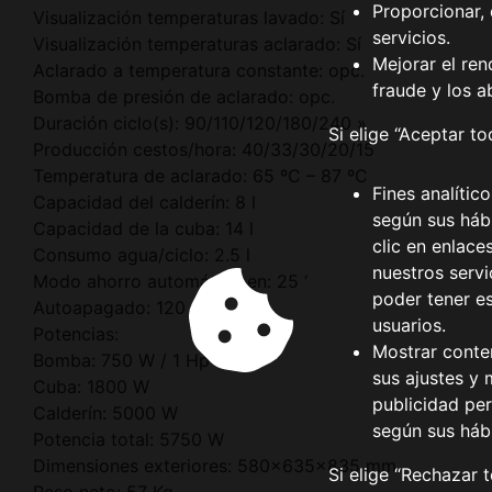
Proporcionar, 
Visualización temperaturas lavado: Sí
servicios.
Visualización temperaturas aclarado: Sí
Mejorar el ren
Aclarado a temperatura constante: opc.
fraude y los a
Bomba de presión de aclarado: opc.
Duración ciclo(s): 90/110/120/180/240 »
Si elige “Aceptar t
Producción cestos/hora: 40/33/30/20/15
Temperatura de aclarado: 65 ºC – 87 ºC
Fines analític
Capacidad del calderín: 8 l
según sus hábi
Capacidad de la cuba: 14 l
clic en enlace
Consumo agua/ciclo: 2.5 l
nuestros serv
Modo ahorro automático en: 25 ‘
poder tener e
Autoapagado: 120 ‘
usuarios.
Potencias:
Mostrar conte
Bomba: 750 W / 1 Hp
sus ajustes y 
Cuba: 1800 W
publicidad per
Calderín: 5000 W
según sus háb
Potencia total: 5750 W
Dimensiones exteriores: 580x635x835 mm
Si elige “Rechazar 