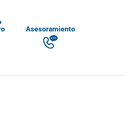
o
ro
Asesoramiento
.