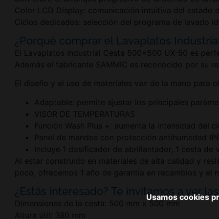
Color LCD Display: comunicación intuitiva del estado 
Ciclos dedicados: selección del programa de lavado i
¿Porqué comprar el Lavaplatos Industri
El Lavaplatos Industrial Cesta 500×500 UX-50 es perfec
Además el fabricante SAMMIC es reconocido por su rel
El diseño y el uso de materiales van de la mano para o
Adaptable: permite ajustar los principales parám
VISOR DE TEMPERATURAS
Función Wash Plus +: aumenta la intensidad del c
Panel de mandos con protección antihumedad IP
Incluye 1 dosificador de abrillantador, 1 cesta de
Al estar construido en materiales de alta calidad y re
poco, ofrecemos 1 año de garantía en recambios y el m
¿Estás interesado? Te invitamos a ver las
Usamos cookies pro
Dimensiones de la cesta: 500 mm x 500 mm
Altura útil: 380 mm