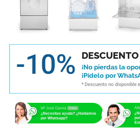
-10%
DESCUENTO 
¡No pierdas la opo
¡Pídelo por Whats
* Descuento no disponible 
Alb
Mª José Gavira
Online
¿N
¿Necesitas ayuda? ¿Hablamos
po
por Whatsapp?
Ext