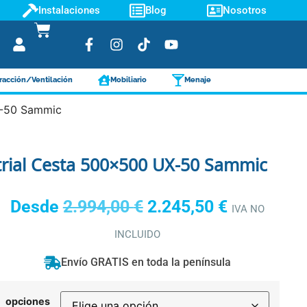
Instalaciones
Blog
Nosotros
racción/Ventilación
Mobiliario
Menaje
X-50 Sammic
trial Cesta 500×500 UX-50 Sammic
Desde
2.994,00
€
2.245,50
€
IVA NO
INCLUIDO
Envío GRATIS en toda la península
opciones