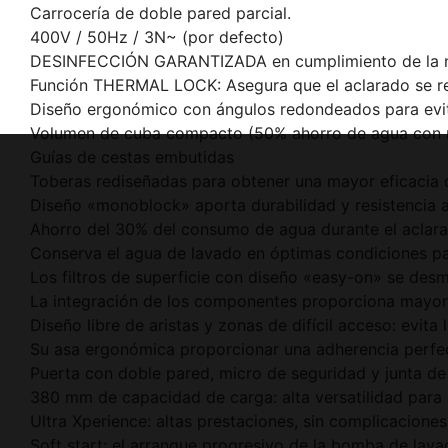
Carrocería de doble pared parcial.
400V / 50Hz / 3N~ (por defecto)
DESINFECCIÓN GARANTIZADA en cumplimiento de la 
Función THERMAL LOCK: Asegura que el aclarado se reali
Diseño ergonómico con ángulos redondeados para evitar
Volumen de cuba compacto (50% ahorro de agua con re
Guías de cestas embutidas
Toberas rediseñadas para obtener una mayor eficacia 
Diseño «monoblock» aporta durabilidad y resistencia a
Ahorro del 30% del consumo de agua durante el aclara
Conserva el agua de lavado en óptimas condiciones pa
Los filtros de superficie con diseño «easy-on» se des
La integración de los componentes proporciona mayor 
Diseño libre de aristas y zonas de difícil acceso: evita
Su asa ergonómica proporcionar una adherencia perfe
Puerta con doble pared, micro de seguridad y junta de
380 mm de capacidad de carga: alta versatilidad para 
Ultra Xperience: altas prestaciones, sin complicaciones
Soft start: el arranque progresivo de la bomba de lavad