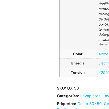
dosif
termoa
deter
de des
UX-50
tempe
deter
aclar
descal
Color
Acero 
Energia
Eléctr
Tension
400 V
SKU:
UX-50
Categorías:
Lavaplatos
,
Lav
Etiquetas:
Cesta 50x50
,
Co