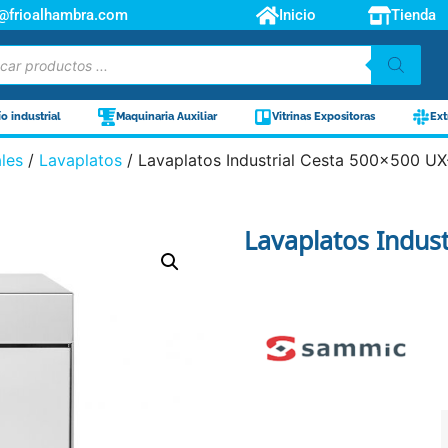
o@frioalhambra.com
Inicio
Tienda
ío industrial
Maquinaria Auxiliar
Vitrinas Expositoras
Ext
ales
/
Lavaplatos
/ Lavaplatos Industrial Cesta 500×500 U
Lavaplatos Indus