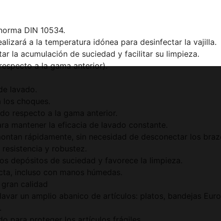
norma DIN 10534.
zará a la temperatura idónea para desinfectar la vajilla.
 la acumulación de suciedad y facilitar su limpieza.
specto a la gama anterior).
de lavado.
 los choques.
do respecto a la gama anterior.
ra mantener la eficacia de lavado constante.
montan rápidamente, sin necesidad de desconectar los braz
resistencia y robustez.
 los depósitos de suciedad y favorece la limpieza.
cta, incluso con manos húmedas.
 gran calidad
lavar un amplio abanico de artículos: platos, bandejas Eur
.
o para proteger los artículos frágiles.