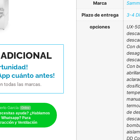
Marca
Samm
Plazo de entrega
3-4 D
opciones
UX-50
desca
descal
Con d
ADICIONAL
desag
descal
rtunidad!
Con bo
abrill
App cuánto antes!
aclar
en todas las marcas.
dosif
tempe
manual
termo
erto García
Online
de de
ecesitas ayuda? ¿Hablamos
r Whatsapp? Para
descal
racción y Ventilación
bomba
aislam
DD Co