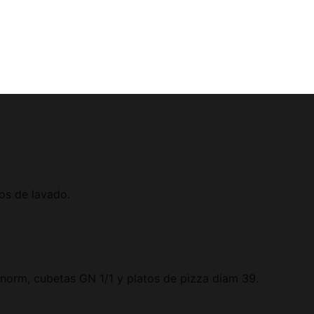
os de lavado.
onorm, cubetas GN 1/1 y platos de pizza diam 39.