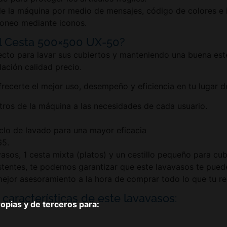
de la máquina por medio de mensajes, código de colores e 
doneo mediante iconos.
al Cesta 500×500 UX-50?
to para lavar sus cubiertos y manteniendo una buena estéti
ación calidad precio.
frecerte el mejor uso, desempeño y eficiencia en tu lugar 
etros de la máquina a las necesidades de cada usuario.
iclo de lavado para una mayor eficacia
65.
 vasos, 1 cesta mixta (platos) y un cestillo pequeño para cub
sistentes, te podemos garantizar que este lavavasos te pued
ejor asesoramiento a la hora de comprar todo lo que tu re
 características de este lavavasos:
pias y de terceros para: