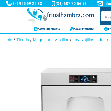
(34) 955 09 22 33
(34) 687 70 56 53
inf
Acero Inoxidable
Calor Industrial
Fr
Inicio
/
Tienda
/
Maquinaria Auxiliar
/
Lavavajillas Industri