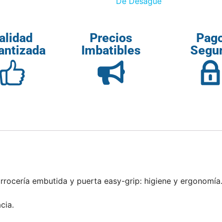
De Desagüe
alidad
Precios
Pag
antizada
Imbatibles
Segu
rrocería embutida y puerta easy-grip: higiene y ergonomía
cia.