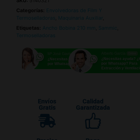
SKU:
5140321
Categorías:
Envolvedoras de Film Y
Termoselladoras
,
Maquinaria Auxiliar
,
Etiquetas:
Ancho Bobina 210 mm
,
Sammic
,
Termoselladoras
Alberto García
Mª José Gavira
Online
Online
¿Necesitas ayuda? 
¿Necesitas ayuda? ¿Hablamos
por Whatsapp? Para
por Whatsapp?
Extracción y Ventilac
Envíos
Calidad
Gratis
Garantizada