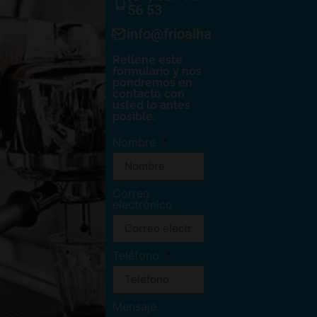
56 53
info@frioalhambra.com
Rellene este
formulario y nos
pondremos en
contacto con
usted lo antes
posible.
Nombre
Correo
electrónico
Teléfono
Mensaje