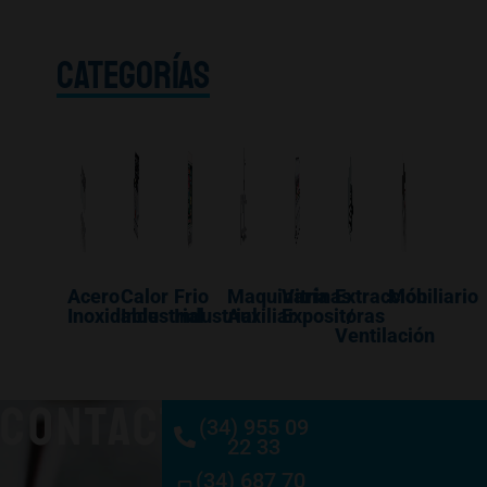
CATEGORÍAS
Acero
Calor
Frio
Maquinaría
Vitrinas
Extracción
Mobiliario
Inoxidable
Industrial
Industrial
Auxiliar
Expositoras
/
Ventilación
CONTACTO
(34) 955 09
22 33
(34) 687 70