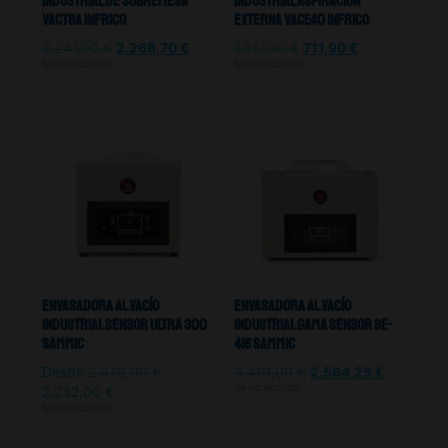
Industrial De Sobremesa
Industrial Aspiración
VACT8A Infrico
Externa VACE40 Infrico
3.241,00
€
2.268,70
€
1.017,00
€
711,90
€
IVA NO INCLUIDO
IVA NO INCLUIDO
Envasadora Al Vacío
Envasadora Al Vacío
Industrial Sensor Ultra 300
Industrial Gama Sensor SE-
Sammic
416 Sammic
Desde
2.976,00
€
3.419,00
€
2.564,25
€
IVA NO INCLUIDO
2.232,00
€
IVA NO INCLUIDO