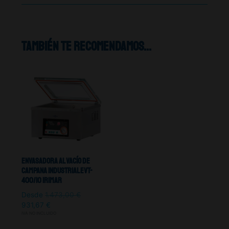
También te recomendamos…
Envasadora Al Vacío De
Campana Industrial EVT-
400/10 Irimar
Desde
1.473,00
€
931,67
€
IVA NO INCLUIDO