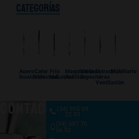
CATEGORÍAS
Acero
Calor
Frio
Maquinaría
Vitrinas
Extracción
Mobiliario
Inoxidable
Industrial
Industrial
Auxiliar
Expositoras
/
Ventilación
CONTACTO
(34) 955 09
22 33
(34) 687 70
56 53