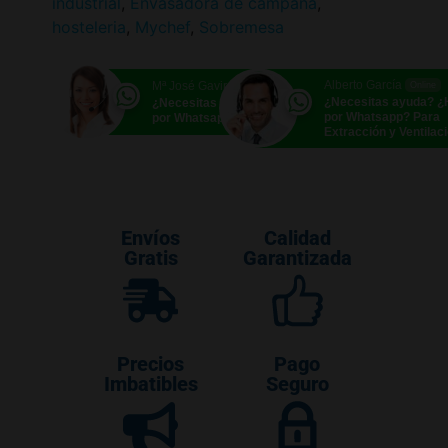
industrial
,
Envasadora de campana
,
hosteleria
,
Mychef
,
Sobremesa
Alberto García
Mª José Gavira
Online
Online
¿Necesitas ayuda? 
¿Necesitas ayuda? ¿Hablamos
por Whatsapp? Para
por Whatsapp?
Extracción y Ventilac
Envíos
Calidad
Gratis
Garantizada
Precios
Pago
Imbatibles
Seguro