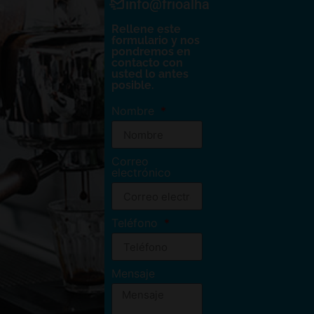
info@frioalhambra.com
Rellene este
formulario y nos
pondremos en
contacto con
usted lo antes
posible.
Nombre
Correo
electrónico
Teléfono
Mensaje