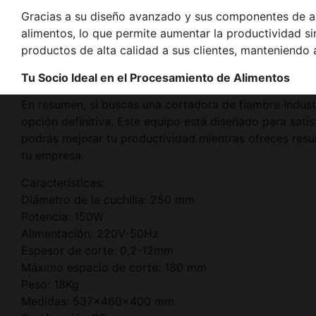
Gracias a su diseño avanzado y sus componentes de alt
alimentos, lo que permite aumentar la productividad sin
productos de alta calidad a sus clientes, manteniendo 
Tu Socio Ideal en el Procesamiento de Alimentos
En resumen, si buscas una cortadora de fiambre industr
opción definitiva. Este equipo está diseñado para sati
podrás mejorar tu productividad mientras ofreces res
tu empresa.
Características:
Diámetro de la cuchilla: 250 mm
Potencia: 150W
Alimentación: 220V-50Hz
Espesor de corte: 0,2-12mm
Máximo espacio de corte: 180 mm
Peso: 18Kg
Medidas: 537x460x400 mm