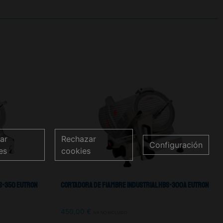
ar
Rechazar
Configuración
es
cookies
S-350 Eutron
Cortadora De Fiambre Industrial HBS-300A Eutron
450,00
€
IVA NO INCLUIDO