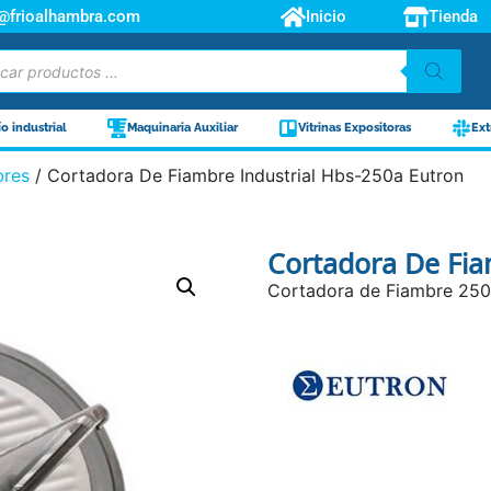
o@frioalhambra.com
Inicio
Tienda
ío industrial
Maquinaria Auxiliar
Vitrinas Expositoras
Ext
bres
/ Cortadora De Fiambre Industrial Hbs-250a Eutron
Cortadora De Fia
Cortadora de Fiambre 250