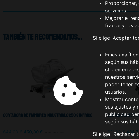
Proporcionar, 
servicios.
Mejorar el ren
fraude y los a
También te recomendamos…
Si elige “Aceptar t
Fines analític
según sus hábi
clic en enlace
nuestros serv
poder tener e
usuarios.
Mostrar conte
sus ajustes y 
publicidad per
Cortadora De Fiambres Industrial C 250 S Infrico
Cortadora De Fiam
según sus háb
644,00
€
450,80
€
621,00
€
434,
IVA NO INCLUIDO
Si elige “Rechazar 