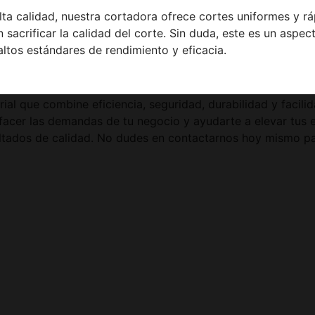
a calidad, nuestra cortadora ofrece cortes uniformes y ráp
 sacrificar la calidad del corte. Sin duda, este es un aspe
altos estándares de rendimiento y eficacia.
ial que combine eficiencia, seguridad, durabilidad y facil
sfacer las demandas de tu negocio y ayudarte a elevar tus 
ultados de calidad. No dudes en contactarnos hoy mismo p