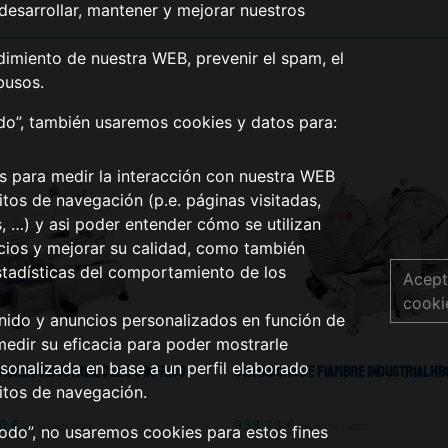
desarrollar, mantener y mejorar nuestros
dimiento de nuestra WEB, prevenir el spam, el
busos.
odo”, también usaremos cookies y datos para:
os para medir la interacción con nuestra WEB
tos de navegación (p.e. páginas visitadas,
s, …) y asi poder entender cómo se utilizan
icios y mejorar su calidad, como también
stadísticas del comportamiento de los
Acept
cooki
nido y anuncios personalizados en función de
medir su eficacia para poder mostrarle
sonalizada en base a un perfil elaborado
bres Industrial C 220 S Infrico
Cortadora De Fiambre Industrial HB
itos de navegación.
70
€
938,33
€
IVA NO INCLUIDO
IVA NO INCLUIDO
todo”, no usaremos cookies para estos fines