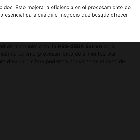
idos. Esto mejora la eficiencia en el procesamiento de
cto esencial para cualquier negocio que busque ofrecer
idad de mantenimiento, la
HBS-250A Eutron
es la
estándares en el procesamiento de alimentos. Así,
ara descubrir cómo podemos apoyarte en el éxito de