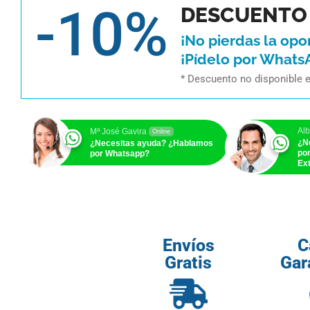
-10%
DESCUENTO 
¡No pierdas la opo
¡Pídelo por Whats
* Descuento no disponible 
Alb
Mª José Gavira
Online
¿N
¿Necesitas ayuda? ¿Hablamos
po
por Whatsapp?
Ext
Envíos
C
Gratis
Gar