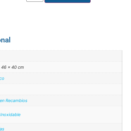
onal
× 46 × 40 cm
ico
 en Recambios
Inoxidable
ías