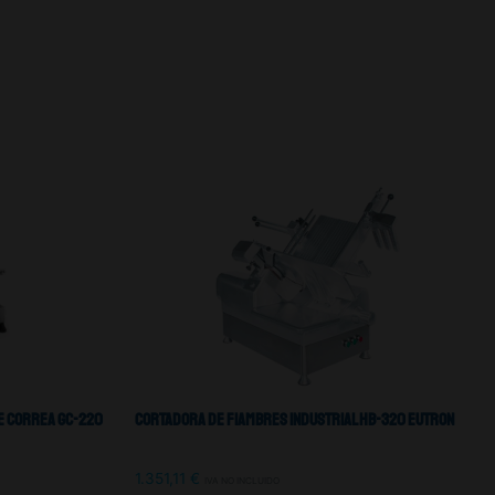
e Correa GC-220
Cortadora De Fiambres Industrial HB-320 Eutron
1.351,11
€
IVA NO INCLUIDO