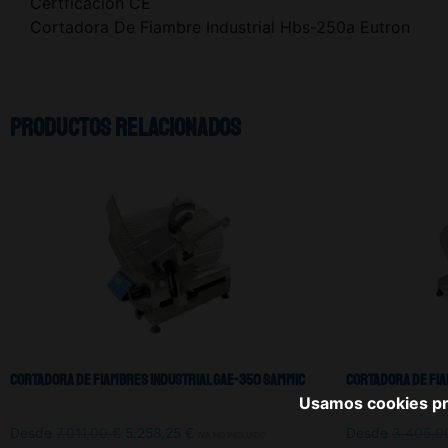
Certficación CE
Cortadora De Fiambre Industrial Hbs-250a Eutron
Productos relacionados
Cortadora De Fiambres Industrial GAE-350 Sammic
Cortadora De Fia
Usamos cookies pro
Desde
7.011,00
€
5.258,25
€
Desde
3.405,
IVA NO INCLUIDO