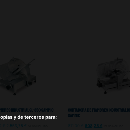
mbres Industrial GL-350 Sammic
Cortadora De Fiambres Industrial D
Sammic
pias y de terceros para:
00
€
2.553,75
€
811,00
€
608,25
€
IVA NO INCLUIDO
IVA NO INCLUIDO