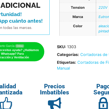
ADICIONAL
Tension
220V
rtunidad!
Marca
Eutro
App cuánto antes!
Color
aleaci
en todas las marcas.
pinta
erto García
SKU:
1303
Online
ecesitas ayuda? ¿Hablamos
r Whatsapp? Para
Categorías:
Cortadoras de 
racción y Ventilación
Etiquetas:
Cortadoras de F
Manual
alidad
Precios
Pag
antizada
Imbatibles
Segu