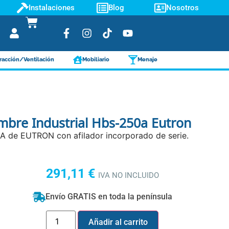
Instalaciones
Blog
Nosotros
racción/Ventilación
Mobiliario
Menaje
mbre Industrial Hbs-250a Eutron
A de EUTRON con afilador incorporado de serie.
291,11
€
IVA NO INCLUIDO
Envío GRATIS en toda la península
Añadir al carrito