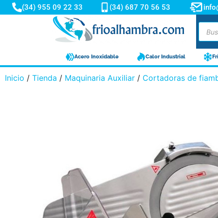
(34) 955 09 22 33
(34) 687 70 56 53
inf
Acero Inoxidable
Calor Industrial
Fr
Inicio
/
Tienda
/
Maquinaria Auxiliar
/
Cortadoras de fiam